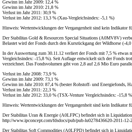
Gewinn im Jahr 2009: 12,4 %
Gewinn im Jahr 2010: 21,8 %
Verlust im Jahr 2011: 30,9 %
Verlust im Jahr 2012: 13,3 % (Xau-Vergleichsindex: -5,1 %)
Hinweis: Wertentwicklungen der Vergangenheit sind kein Indikator fü
Der Stabilitas Gold & Resourcen Special Situations (A0MV8V) verbe
Belastet wird der Fonds durch den Kursrückgang der Wildhorse (-4,0
In der Auswertung zum 30.11.12 verliert der Fonds mit 7,5 % etwas 
Vergleichsindex: -15,8 %). Seit Auflage entwickelt sich der Fonds tr
verzeichnet. Das Fondsvolumen gibt von 2,8 auf 2,6 Mio Euro parallel
Verlust im Jahr 2008: 73,9 %
Gewinn im Jahr 2009: 73,1 %
Gewinn im Jahr 2010: 87,4 % (bester Rohstoff- und Energiefonds, Ha
Verlust im Jahr 2011: 22,3 %
Verlust im Jahr 2012: 33,0 % (TSX-Venture Vergleichsindex: -15,8 %
Hinweis: Wertentwicklungen der Vergangenheit sind kein Indikator fü
Der Stabilitas Uran & Energie (A0LFPC) befindet sich in Liquidation
http://www.ipconcept.com/fdsdocs/pub/pub-lu0278436620-2011-12-2
Der Stabilitas Soft Commodities (A0LFPD) befindet sich in Liquidati