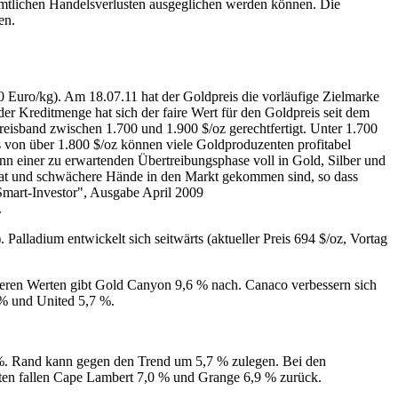
ämtlichen Handelsverlusten ausgeglichen werden können. Die
en.
660 Euro/kg). Am 18.07.11 hat der Goldpreis die vorläufige Zielmarke
der Kreditmenge hat sich der faire Wert für den Goldpreis seit dem
Preisband zwischen 1.700 und 1.900 $/oz gerechtfertigt. Unter 1.700
is von über 1.800 $/oz können viele Goldproduzenten profitabel
nn einer zu erwartenden Übertreibungsphase voll in Gold, Silber und
ert hat und schwächere Hände in den Markt gekommen sind, so dass
"Smart-Investor", Ausgabe April 2009
.
). Palladium entwickelt sich seitwärts (aktueller Preis 694 $/oz, Vortag
neren Werten gibt Gold Canyon 9,6 % nach. Canaco verbessern sich
 % und United 5,7 %.
 %. Rand kann gegen den Trend um 5,7 % zulegen. Bei den
ten fallen Cape Lambert 7,0 % und Grange 6,9 % zurück.