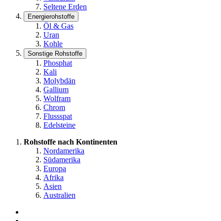
Seltene Erden
Energierohstoffe
Öl & Gas
Uran
Kohle
Sonstige Rohstoffe
Phosphat
Kali
Molybdän
Gallium
Wolfram
Chrom
Flussspat
Edelsteine
Rohstoffe nach Kontinenten
Nordamerika
Südamerika
Europa
Afrika
Asien
Australien