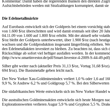
Kommentar: Damit haben die regierenden Banken den direkten Zugriff
Aufsichtsbehörden werden mit Strafzahlungen korrumpiert, damit sie i
Die Edelmetallmärkte
Auf Eurobasis entwickelt sich der Goldpreis bei einem vorsichtig stab
von 1.600 $/oz überschritten und wird damit erstmals seit über 20 Ja
04.11.09 von 1.600 auf 1.800 $/oz erhöht. Mit der aktuell sehr volat
$/oz bleibt der Goldpreis unterbewertet, über 1.900 $/oz (nach heuti
wachsen und die Goldproduktion insgesamt längerfristig erhöhen. Weg
den Edelmetallaktien investiert zu bleiben. Zu beachten ist, dass sic
Rückschläge ab sofort viel heftiger ausfallen werden. In der kommen
(http://www.smartinvestor.de/pdf/Smart-Investor-4-2009-S-44-49.pdf
Silber gibt weiter nach (aktueller Preis 31,13 $/oz, Vortag 31,68 $/oz).
694 $/oz). Die Basismetalle geben leicht nach.
Der New Yorker Xau-Goldminenindex verliert 1,0 % oder 1,6 auf 160,
9,9 %, St Andrew 6,2 % und Goldgroup 5,7 %. Bei den Silberwerten 
Die südafrikanischen Werte entwickeln sich im New Yorker Handel w
Die australischen Goldminenaktien entwickeln sich heute Morgen na
Explorationswerten verlieren Augur 5,9 % und Gryphon 5,5 %. Drake