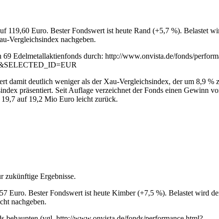
uf 119,60 Euro. Bester Fondswert ist heute Rand (+5,7 %). Belastet w
Xau-Vergleichsindex nachgeben.
 von 69 Edelmetallaktienfonds durch: http://www.onvista.de/fonds/perfor
&SELECTED_ID=EUR
t damit deutlich weniger als der Xau-Vergleichsindex, der um 8,9 % zur
chsindex präsentiert. Seit Auflage verzeichnet der Fonds einen Gewinn
 19,7 auf 19,2 Mio Euro leicht zurück.
r zukünftige Ergebnisse.
,57 Euro. Bester Fondswert ist heute Kimber (+7,5 %). Belastet wird 
icht nachgeben.
ds behaupten (vgl. http://www.onvista.de/fonds/performance.html?