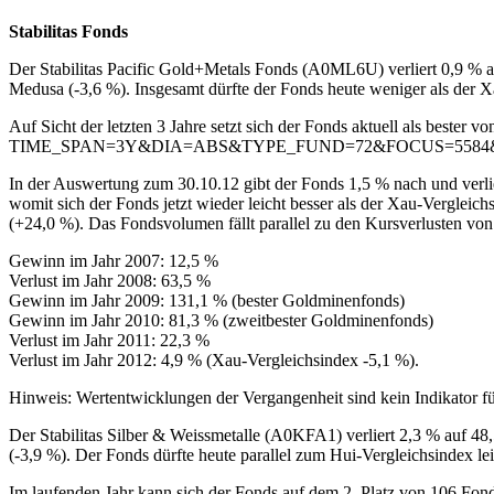
Stabilitas Fonds
Der Stabilitas Pacific Gold+Metals Fonds (A0ML6U) verliert 0,9 % a
Medusa (-3,6 %). Insgesamt dürfte der Fonds heute weniger als der 
Auf Sicht der letzten 3 Jahre setzt sich der Fonds aktuell als bester
TIME_SPAN=3Y&DIA=ABS&TYPE_FUND=72&FOCUS=5584
In der Auswertung zum 30.10.12 gibt der Fonds 1,5 % nach und verlier
womit sich der Fonds jetzt wieder leicht besser als der Xau-Verglei
(+24,0 %). Das Fondsvolumen fällt parallel zu den Kursverlusten von
Gewinn im Jahr 2007: 12,5 %
Verlust im Jahr 2008: 63,5 %
Gewinn im Jahr 2009: 131,1 % (bester Goldminenfonds)
Gewinn im Jahr 2010: 81,3 % (zweitbester Goldminenfonds)
Verlust im Jahr 2011: 22,3 %
Verlust im Jahr 2012: 4,9 % (Xau-Vergleichsindex -5,1 %).
Hinweis: Wertentwicklungen der Vergangenheit sind kein Indikator fü
Der Stabilitas Silber & Weissmetalle (A0KFA1) verliert 2,3 % auf 48
(-3,9 %). Der Fonds dürfte heute parallel zum Hui-Vergleichsindex le
Im laufenden Jahr kann sich der Fonds auf dem 2. Platz von 106 Fon