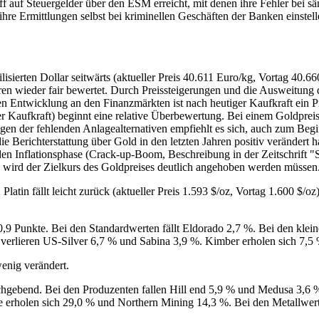
 auf Steuergelder über den ESM erreicht, mit denen ihre Fehler bei s
hre Ermittlungen selbst bei kriminellen Geschäften der Banken einstell
ilisierten Dollar seitwärts (aktueller Preis 40.611 Euro/kg, Vortag 40.
hren wieder fair bewertet. Durch Preissteigerungen und die Ausweitung 
ilen Entwicklung an den Finanzmärkten ist nach heutiger Kaufkraft ein 
ger Kaufkraft) beginnt eine relative Überbewertung. Bei einem Goldpre
en der fehlenden Anlagealternativen empfiehlt es sich, auch zum Begi
h die Berichterstattung über Gold in den letzten Jahren positiv veränd
den Inflationsphase (Crack-up-Boom, Beschreibung in der Zeitschrift 
) wird der Zielkurs des Goldpreises deutlich angehoben werden müssen
 Platin fällt leicht zurück (aktueller Preis 1.593 $/oz, Vortag 1.600 $/oz
9 Punkte. Bei den Standardwerten fällt Eldorado 2,7 %. Bei den klei
verlieren US-Silver 6,7 % und Sabina 3,9 %. Kimber erholen sich 7,5
enig verändert.
chgebend. Bei den Produzenten fallen Hill end 5,9 % und Medusa 3,6
 erholen sich 29,0 % und Northern Mining 14,3 %. Bei den Metallwer