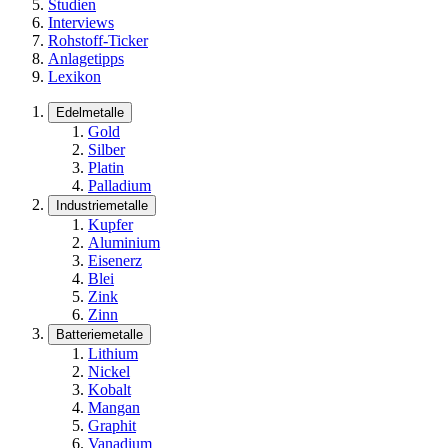
Studien
Interviews
Rohstoff-Ticker
Anlagetipps
Lexikon
Edelmetalle
Gold
Silber
Platin
Palladium
Industriemetalle
Kupfer
Aluminium
Eisenerz
Blei
Zink
Zinn
Batteriemetalle
Lithium
Nickel
Kobalt
Mangan
Graphit
Vanadium