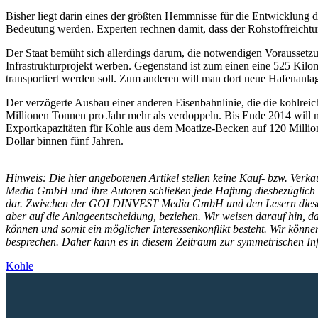
Bisher liegt darin eines der größten Hemmnisse für die Entwicklung d
Bedeutung werden. Experten rechnen damit, dass der Rohstoffreichtu
Der Staat bemüht sich allerdings darum, die notwendigen Vorausset
Infrastrukturprojekt werben. Gegenstand ist zum einen eine 525 Kilo
transportiert werden soll. Zum anderen will man dort neue Hafenanla
Der verzögerte Ausbau einer anderen Eisenbahnlinie, die die kohlrei
Millionen Tonnen pro Jahr mehr als verdoppeln. Bis Ende 2014 will m
Exportkapazitäten für Kohle aus dem Moatize-Becken auf 120 Million
Dollar binnen fünf Jahren.
Hinweis: Die hier angebotenen Artikel stellen keine Kauf- bzw. Ver
Media GmbH und ihre Autoren schließen jede Haftung diesbezüglich a
dar. Zwischen der GOLDINVEST Media GmbH und den Lesern dieser Arti
aber auf die Anlageentscheidung, beziehen. Wir weisen darauf hin
können und somit ein möglicher Interessenkonflikt besteht. Wir könn
besprechen. Daher kann es in diesem Zeitraum zur symmetrischen 
Kohle