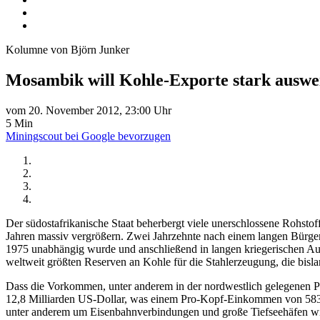
Kolumne von Björn Junker
Mosambik will Kohle-Exporte stark auswe
vom 20. November 2012, 23:00 Uhr
5 Min
Miningscout bei Google bevorzugen
Der südostafrikanische Staat beherbergt viele unerschlossene Rohs
Jahren massiv vergrößern. Zwei Jahrzehnte nach einem langen Bürgerk
1975 unabhängig wurde und anschließend in langen kriegerischen Au
weltweit größten Reserven an Kohle für die Stahlerzeugung, die bisl
Dass die Vorkommen, unter anderem in der nordwestlich gelegenen Pro
12,8 Milliarden US-Dollar, was einem Pro-Kopf-Einkommen von 583 US
unter anderem um Eisenbahnverbindungen und große Tiefseehäfen wie