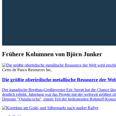
Frühere Kolumnen von Björn Junker
Cerro de Pasco Resources Inc.
Die größte oberirdische metallische Ressource der Wel
Der kanadische Bergbau-Großinvestor Eric Sprott hat die Chance län
deutlich erhöht. Jahrelang war das Projekt mit der weltweit größten o
Deponie "Quiulacocha", einem Teil der bedeutenden Rohstoff-Konzes