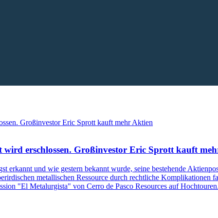
t wird erschlossen. Großinvestor Eric Sprott kauft meh
gst erkannt und wie gestern bekannt wurde, seine bestehende Aktienpo
berirdischen metallischen Ressource durch rechtliche Komplikationen fa
sion "El Metalurgista" von Cerro de Pasco Resources auf Hochtouren