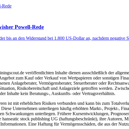
visher Powell-Rede
er bis an den Widerstand bei 1.800 US-Dollar an, nachdem negative S
ngscout.de veröffentlichten Inhalte dienen ausschließlich der allgeme
gebot zum Kauf oder Verkauf von Wertpapieren oder sonstigen Finanzins
senen Anlageberater, Vermögensberater, Steuerberater oder Rechtsanwal
Situation, Risikobereitschaft und Anlageziele getroffen werden. Zwisc
r Inhalte kein Beratungs-, Auskunfts- oder Vertragsverhältnis.
 ist mit erheblichen Risiken verbunden und kann bis zum Totalverlust 
iese Unternehmen unterliegen häufig erhöhten Markt-, Projekt-, Finan
ken Schwankungen unterliegen. Frühere Kursentwicklungen, Prognosen o
hanseatic stock publishing UG (haftungsbeschränkt), ihre Autoren, Mita
n Informationen. Eine Haftung für Vermögensschäden, die aus der Nutzung