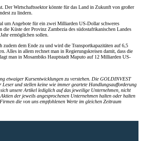
st. Der Wirtschaftssektor könnte für das Land in Zukunft von großer
dest zu lindern.
al um Angebote für ein zwei Milliarden US-Dollar schweres
an die Küste der Provinz Zambezia des südostafrikanischen Landes
Jahr ermöglichen sollen.
ich zudem dem Ende zu und wird die Transportkapazitäten auf 6,5
n. Alles in allem rechnet man in Regierungskreisen damit, dass die
chlagt man in Mosambiks Hauptstadt Maputo auf 12 Milliarden US-
icherung etwaiger Kursentwicklungen zu verstehen. Die GOLDINVEST
r Leser und stellen keine wie immer geartete Handlungsaufforderung
ch unsere Artikel lediglich auf das jeweilige Unternehmen, nicht
Aktien der jeweils angesprochenen Unternehmen halten oder halten
h-Firmen die von uns empfohlenen Werte im gleichen Zeitraum