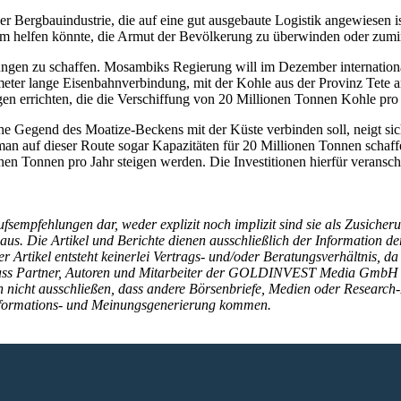
er Bergbauindustrie, die auf eine gut ausgebaute Logistik angewiesen i
m helfen könnte, die Armut der Bevölkerung zu überwinden oder zumin
zungen zu schaffen. Mosambiks Regierung will im Dezember internation
meter lange Eisenbahnverbindung, mit der Kohle aus der Provinz Tete 
gen errichten, die die Verschiffung von 20 Millionen Tonnen Kohle pro 
che Gegend des Moatize-Beckens mit der Küste verbinden soll, neigt s
an auf dieser Route sogar Kapazitäten für 20 Millionen Tonnen schaffe
en Tonnen pro Jahr steigen werden. Die Investitionen hierfür verans
kaufsempfehlungen dar, weder explizit noch implizit sind sie als Zus
us. Die Artikel und Berichte dienen ausschließlich der Information de
kel entsteht keinerlei Vertrags- und/oder Beratungsverhältnis, da si
, dass Partner, Autoren und Mitarbeiter der GOLDINVEST Media GmbH 
en nicht ausschließen, dass andere Börsenbriefe, Medien oder Researc
Informations- und Meinungsgenerierung kommen.