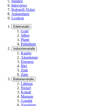
Studien
Interviews
Rohstoff-Ticker
Anlagetipps
Lexikon
Edelmetalle
Gold
Silber
Platin
Palladium
Industriemetalle
Kupfer
Aluminium
Eisenerz
Blei
Zink
Zinn
Batteriemetalle
Lithium
Nickel
Kobalt
Mangan
Graphit
Vanadium