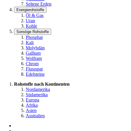
Seltene Erden
Energierohstoffe
Öl & Gas
Uran
Kohle
Sonstige Rohstoffe
Phosphat
Kali
Molybdän
Gallium
Wolfram
Chrom
Flussspat
Edelsteine
Rohstoffe nach Kontinenten
Nordamerika
Südamerika
Europa
Afrika
Asien
Australien