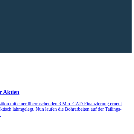
r Aktien
sition mit einer überraschenden 3 Mio. CAD Finanzierung erneut
ktisch lahmgelegt. Nun laufen die Bohrarbeiten auf der Tailings-
.