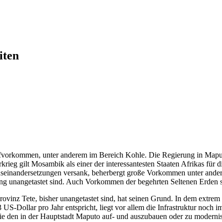
iten
toffvorkommen, unter anderem im Bereich Kohle. Die Regierung in Map
rieg gilt Mosambik als einer der interessantesten Staaten Afrikas für 
seinandersetzungen versank, beherbergt große Vorkommen unter andere
ang unangetastet sind. Auch Vorkommen der begehrten Seltenen Erden s
vinz Tete, bisher unangetastet sind, hat seinen Grund. In dem extrem
-Dollar pro Jahr entspricht, liegt vor allem die Infrastruktur noch i
 den in der Hauptstadt Maputo auf- und auszubauen oder zu modernis