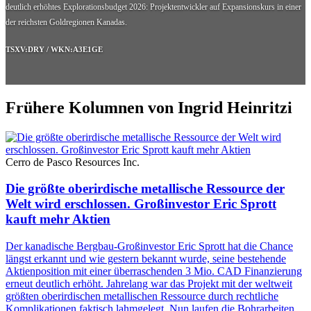
deutlich erhöhtes Explorationsbudget 2026: Projektentwickler auf Expansionskurs in einer
der reichsten Goldregionen Kanadas.
TSXV:DRY / WKN:A3E1GE
Frühere Kolumnen von Ingrid Heinritzi
Cerro de Pasco Resources Inc.
Die größte oberirdische metallische Ressource der
Welt wird erschlossen. Großinvestor Eric Sprott
kauft mehr Aktien
Der kanadische Bergbau-Großinvestor Eric Sprott hat die Chance
längst erkannt und wie gestern bekannt wurde, seine bestehende
Aktienposition mit einer überraschenden 3 Mio. CAD Finanzierung
erneut deutlich erhöht. Jahrelang war das Projekt mit der weltweit
größten oberirdischen metallischen Ressource durch rechtliche
Komplikationen faktisch lahmgelegt. Nun laufen die Bohrarbeiten