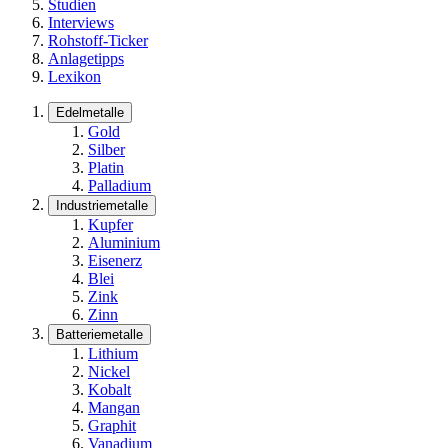
Studien
Interviews
Rohstoff-Ticker
Anlagetipps
Lexikon
Edelmetalle
Gold
Silber
Platin
Palladium
Industriemetalle
Kupfer
Aluminium
Eisenerz
Blei
Zink
Zinn
Batteriemetalle
Lithium
Nickel
Kobalt
Mangan
Graphit
Vanadium