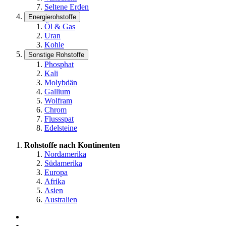
Seltene Erden
Energierohstoffe
Öl & Gas
Uran
Kohle
Sonstige Rohstoffe
Phosphat
Kali
Molybdän
Gallium
Wolfram
Chrom
Flussspat
Edelsteine
Rohstoffe nach Kontinenten
Nordamerika
Südamerika
Europa
Afrika
Asien
Australien