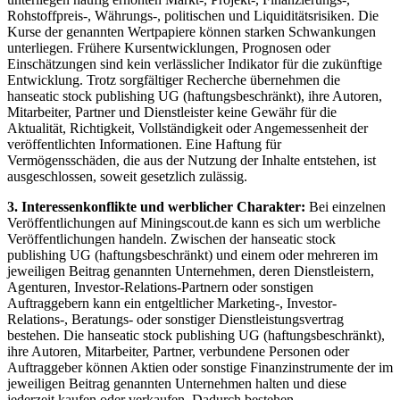
Rohstoffpreis-, Währungs-, politischen und Liquiditätsrisiken. Die
Kurse der genannten Wertpapiere können starken Schwankungen
unterliegen. Frühere Kursentwicklungen, Prognosen oder
Einschätzungen sind kein verlässlicher Indikator für die zukünftige
Entwicklung. Trotz sorgfältiger Recherche übernehmen die
hanseatic stock publishing UG (haftungsbeschränkt), ihre Autoren,
Mitarbeiter, Partner und Dienstleister keine Gewähr für die
Aktualität, Richtigkeit, Vollständigkeit oder Angemessenheit der
veröffentlichten Informationen. Eine Haftung für
Vermögensschäden, die aus der Nutzung der Inhalte entstehen, ist
ausgeschlossen, soweit gesetzlich zulässig.
3. Interessenkonflikte und werblicher Charakter:
Bei einzelnen
Veröffentlichungen auf Miningscout.de kann es sich um werbliche
Veröffentlichungen handeln. Zwischen der hanseatic stock
publishing UG (haftungsbeschränkt) und einem oder mehreren im
jeweiligen Beitrag genannten Unternehmen, deren Dienstleistern,
Agenturen, Investor-Relations-Partnern oder sonstigen
Auftraggebern kann ein entgeltlicher Marketing-, Investor-
Relations-, Beratungs- oder sonstiger Dienstleistungsvertrag
bestehen. Die hanseatic stock publishing UG (haftungsbeschränkt),
ihre Autoren, Mitarbeiter, Partner, verbundene Personen oder
Auftraggeber können Aktien oder sonstige Finanzinstrumente der im
jeweiligen Beitrag genannten Unternehmen halten und diese
jederzeit kaufen oder verkaufen. Dadurch bestehen