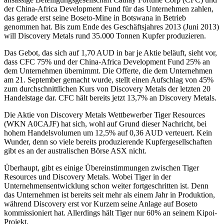
der China-Africa Development Fund für das Unternehmen zahlen,
das gerade erst seine Boseto-Mine in Botswana in Betrieb
genommen hat. Bis zum Ende des Geschäftsjahres 2013 (Juni 2013)
will Discovery Metals rund 35.000 Tonnen Kupfer produzieren.
Das Gebot, das sich auf 1,70 AUD in bar je Aktie beläuft, sieht vor,
dass CFC 75% und der China-Africa Development Fund 25% an
dem Unternehmen übernimmt. Die Offerte, die dem Unternehmen
am 21. September gemacht wurde, stellt einen Aufschlag von 45%
zum durchschnittlichen Kurs von Discovery Metals der letzten 20
Handelstage dar. CFC hält bereits jetzt 13,7% an Discovery Metals.
Die Aktie von Discovery Metals Wettbewerber Tiger Resources
(WKN A0CAJF) hat sich, wohl auf Grund dieser Nachricht, bei
hohem Handelsvolumen um 12,5% auf 0,36 AUD verteuert. Kein
Wunder, denn so viele bereits produzierende Kupfergesellschaften
gibt es an der australischen Börse ASX nicht.
Überhaupt, gibt es einige Übereinstimmungen zwischen Tiger
Resources und Discovery Metals. Wobei Tiger in der
Unternehmensentwicklung schon weiter fortgeschritten ist. Denn
das Unternehmen ist bereits seit mehr als einem Jahr in Produktion,
während Discovery erst vor Kurzem seine Anlage auf Boseto
kommissioniert hat. Allerdings hält Tiger nur 60% an seinem Kipoi-
Projekt.