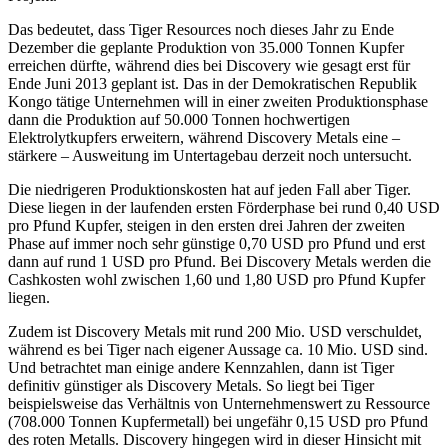
Das bedeutet, dass Tiger Resources noch dieses Jahr zu Ende
Dezember die geplante Produktion von 35.000 Tonnen Kupfer
erreichen dürfte, während dies bei Discovery wie gesagt erst für
Ende Juni 2013 geplant ist. Das in der Demokratischen Republik
Kongo tätige Unternehmen will in einer zweiten Produktionsphase
dann die Produktion auf 50.000 Tonnen hochwertigen
Elektrolytkupfers erweitern, während Discovery Metals eine –
stärkere – Ausweitung im Untertagebau derzeit noch untersucht.
Die niedrigeren Produktionskosten hat auf jeden Fall aber Tiger.
Diese liegen in der laufenden ersten Förderphase bei rund 0,40 USD
pro Pfund Kupfer, steigen in den ersten drei Jahren der zweiten
Phase auf immer noch sehr günstige 0,70 USD pro Pfund und erst
dann auf rund 1 USD pro Pfund. Bei Discovery Metals werden die
Cashkosten wohl zwischen 1,60 und 1,80 USD pro Pfund Kupfer
liegen.
Zudem ist Discovery Metals mit rund 200 Mio. USD verschuldet,
während es bei Tiger nach eigener Aussage ca. 10 Mio. USD sind.
Und betrachtet man einige andere Kennzahlen, dann ist Tiger
definitiv günstiger als Discovery Metals. So liegt bei Tiger
beispielsweise das Verhältnis von Unternehmenswert zu Ressource
(708.000 Tonnen Kupfermetall) bei ungefähr 0,15 USD pro Pfund
des roten Metalls. Discovery hingegen wird in dieser Hinsicht mit