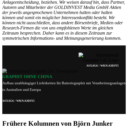
Anlageentscheidung, beziehen. Wir weisen darauf hin, dass Partner,
Autoren und Mitarbeiter der GOLDINVEST Media GmbH Aktien
der jeweils angesprochenen Unternehmen halten oder halten
können und somit ein möglicher Interessenkonflikt besteht. Wir
können nicht ausschließen, dass andere Börsenbriefe, Medien oder
Research-Firmen die von uns empfohlenen Werte im gleichen
Zeitraum besprechen. Daher kann es in diesem Zeitraum zur
symmetrischen Informations- und Meinungsgenerierung kommen.
ASX:IG6 / WKN:A3DJY5
GRAPHIT OHNE CHINA
Aufbau unabhängiger Lieferketten für Batteriegraphit mit Verarbeitungsanlagen
in Australien und Europa
ASX:IG6 / WKN:A3DJY5
Frühere Kolumnen von Björn Junker