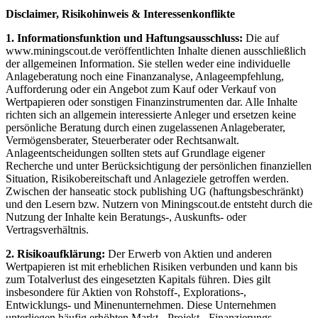
Disclaimer, Risikohinweis & Interessenkonflikte
1. Informationsfunktion und Haftungsausschluss:
Die auf
www.miningscout.de veröffentlichten Inhalte dienen ausschließlich
der allgemeinen Information. Sie stellen weder eine individuelle
Anlageberatung noch eine Finanzanalyse, Anlageempfehlung,
Aufforderung oder ein Angebot zum Kauf oder Verkauf von
Wertpapieren oder sonstigen Finanzinstrumenten dar. Alle Inhalte
richten sich an allgemein interessierte Anleger und ersetzen keine
persönliche Beratung durch einen zugelassenen Anlageberater,
Vermögensberater, Steuerberater oder Rechtsanwalt.
Anlageentscheidungen sollten stets auf Grundlage eigener
Recherche und unter Berücksichtigung der persönlichen finanziellen
Situation, Risikobereitschaft und Anlageziele getroffen werden.
Zwischen der hanseatic stock publishing UG (haftungsbeschränkt)
und den Lesern bzw. Nutzern von Miningscout.de entsteht durch die
Nutzung der Inhalte kein Beratungs-, Auskunfts- oder
Vertragsverhältnis.
2. Risikoaufklärung:
Der Erwerb von Aktien und anderen
Wertpapieren ist mit erheblichen Risiken verbunden und kann bis
zum Totalverlust des eingesetzten Kapitals führen. Dies gilt
insbesondere für Aktien von Rohstoff-, Explorations-,
Entwicklungs- und Minenunternehmen. Diese Unternehmen
unterliegen häufig erhöhten Markt-, Projekt-, Finanzierungs-,