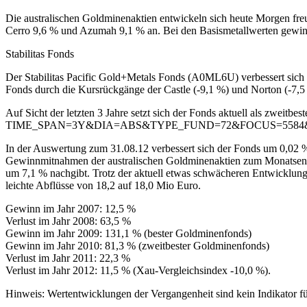
Die australischen Goldminenaktien entwickeln sich heute Morgen fr
Cerro 9,6 % und Azumah 9,1 % an. Bei den Basismetallwerten gewinn
Stabilitas Fonds
Der Stabilitas Pacific Gold+Metals Fonds (A0ML6U) verbessert sich
Fonds durch die Kursrückgänge der Castle (-9,1 %) und Norton (-7,5 
Auf Sicht der letzten 3 Jahre setzt sich der Fonds aktuell als zweitb
TIME_SPAN=3Y&DIA=ABS&TYPE_FUND=72&FOCUS=5584
In der Auswertung zum 31.08.12 verbessert sich der Fonds um 0,02 % 
Gewinnmitnahmen der australischen Goldminenaktien zum Monatsende.
um 7,1 % nachgibt. Trotz der aktuell etwas schwächeren Entwicklung 
leichte Abflüsse von 18,2 auf 18,0 Mio Euro.
Gewinn im Jahr 2007: 12,5 %
Verlust im Jahr 2008: 63,5 %
Gewinn im Jahr 2009: 131,1 % (bester Goldminenfonds)
Gewinn im Jahr 2010: 81,3 % (zweitbester Goldminenfonds)
Verlust im Jahr 2011: 22,3 %
Verlust im Jahr 2012: 11,5 % (Xau-Vergleichsindex -10,0 %).
Hinweis: Wertentwicklungen der Vergangenheit sind kein Indikator fü