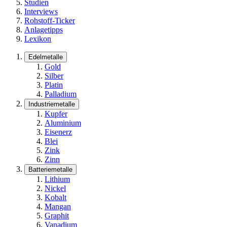
Studien
Interviews
Rohstoff-Ticker
Anlagetipps
Lexikon
Edelmetalle
Gold
Silber
Platin
Palladium
Industriemetalle
Kupfer
Aluminium
Eisenerz
Blei
Zink
Zinn
Batteriemetalle
Lithium
Nickel
Kobalt
Mangan
Graphit
Vanadium