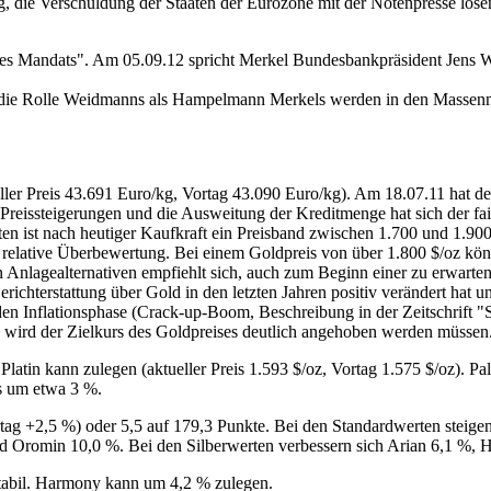
 die Verschuldung der Staaten der Eurozone mit der Notenpresse lösen
res Mandats". Am 05.09.12 spricht Merkel Bundesbankpräsident Jens 
die Rolle Weidmanns als Hampelmann Merkels werden in den Massenme
eller Preis 43.691 Euro/kg, Vortag 43.090 Euro/kg). Am 18.07.11 hat de
ch Preissteigerungen und die Ausweitung der Kreditmenge hat sich der fa
en ist nach heutiger Kaufkraft ein Preisband zwischen 1.700 und 1.900 
ne relative Überbewertung. Bei einem Goldpreis von über 1.800 $/oz kö
 Anlagealternativen empfiehlt sich, auch zum Beginn einer zu erwarte
e Berichterstattung über Gold in den letzten Jahren positiv verändert 
den Inflationsphase (Crack-up-Boom, Beschreibung in der Zeitschrift 
) wird der Zielkurs des Goldpreises deutlich angehoben werden müssen
). Platin kann zulegen (aktueller Preis 1.593 $/oz, Vortag 1.575 $/oz). Pa
ls um etwa 3 %.
g +2,5 %) oder 5,5 auf 179,3 Punkte. Bei den Standardwerten steigen
 Oromin 10,0 %. Bei den Silberwerten verbessern sich Arian 6,1 %, 
tabil. Harmony kann um 4,2 % zulegen.