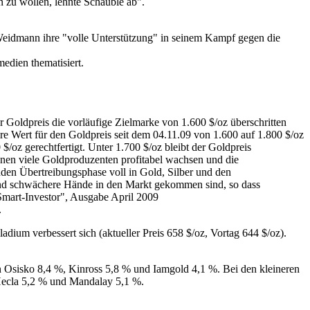
 zu wollen, lehnte Schäuble ab".
Weidmann ihre "volle Unterstützung" in seinem Kampf gegen die
dien thematisiert.
r Goldpreis die vorläufige Zielmarke von 1.600 $/oz überschritten
ire Wert für den Goldpreis seit dem 04.11.09 von 1.600 auf 1.800 $/oz
$/oz gerechtfertigt. Unter 1.700 $/oz bleibt der Goldpreis
nnen viele Goldproduzenten profitabel wachsen und die
nden Übertreibungsphase voll in Gold, Silber und den
hat und schwächere Hände in den Markt gekommen sind, so dass
"Smart-Investor", Ausgabe April 2009
.
lladium verbessert sich (aktueller Preis 658 $/oz, Vortag 644 $/oz).
 Osisko 8,4 %, Kinross 5,8 % und Iamgold 4,1 %. Bei den kleineren
Hecla 5,2 % und Mandalay 5,1 %.