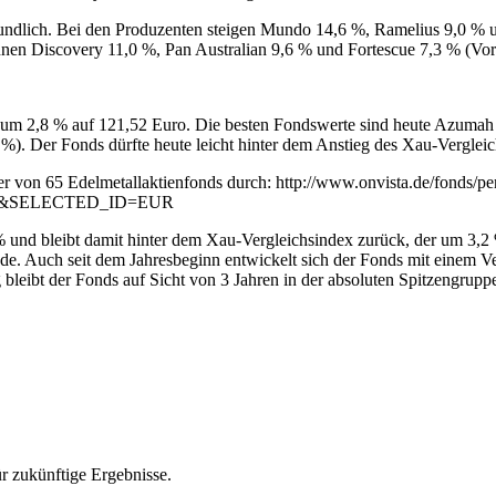
eundlich. Bei den Produzenten steigen Mundo 14,6 %, Ramelius 9,0 % 
en Discovery 11,0 %, Pan Australian 9,6 % und Fortescue 7,3 % (Vor
 um 2,8 % auf 121,52 Euro. Die besten Fondswerte sind heute Azumah 
%). Der Fonds dürfte heute leicht hinter dem Anstieg des Xau-Verglei
ester von 65 Edelmetallaktienfonds durch: http://www.onvista.de/fonds/p
&SELECTED_ID=EUR
und bleibt damit hinter dem Xau-Vergleichsindex zurück, der um 3,2 %
 Auch seit dem Jahresbeginn entwickelt sich der Fonds mit einem Ver
bleibt der Fonds auf Sicht von 3 Jahren in der absoluten Spitzengrup
r zukünftige Ergebnisse.