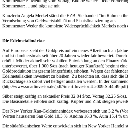
Kommentar: S. Meldung vom Vortag: Bild.de weiter: "Jede Forderung,
Kommentar: …und trägt sie mit.
Kanzlerin Angela Merkel stärkt die EZB: Sie handelt "im Rahmen ih
Vermischung von Geldwertstabilität und Staatsfinanzierung aus.
Kommentar: Weder die komplette Widersprüchlichkeit Merkels noch 
Die Edelmetallmärkte
Auf Eurobasis zieht der Goldpreis auf ein neues Allzeithoch an (aktu
und ist damit erstmals seit über 20 Jahren wieder fair bewertet. Dur
erhöht. Mit der aktuell sehr volatilen Entwicklung an den Finanzmärkt
unterbewertet, über 1.900 $/oz (nach heutiger Kaufkraft) beginnt ei
Goldproduktion insgesamt längerfristig erhöhen. Wegen der fehlenden
Edelmetallaktien investiert zu bleiben. Zu beachten ist, dass sich di
Rückschläge ab sofort viel heftiger ausfallen werden. In der kommen
(http://www.smartinvestor.de/pdf/Smart-Investor-4-2009-S-44-49.pdf
Silber steigt kräftig an (aktueller Preis 32,84 $/oz, Vortag 32,25 $/oz
Die Basismetalle erholen sich kräftig. Kupfer und Zink steigen jewei
Der New Yorker Xau-Goldminenindex verbessert sich um 3,2 % (Vorta
Werten haussieren San Gold 18,3 %, Andina 16,3 %, Aura 15,4 % und
Die südafrikanischen Werte entwickeln sich im New Yorker Handel s