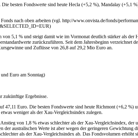
. Die besten Fondswerte sind heute Hecla (+5,2 %), Mandalay (+5,1 %)
 Fonds nach oben arbeiten (vgl. http://www.onvista.de/fonds/performa
&SELECTED_ID=EUR)
von 5,1 % und steigt damit wie im Vormonat deutlich stärker als der 
erstandardwerte zurückzuführen. Seit dem Jahresbeginn verzeichnet der
Kursgewinne und Zuflüsse von 26,8 auf 29,2 Mio Euro an.
o und Euro am Sonntag)
r zukünftige Ergebnisse.
uf 47,11 Euro. Die besten Fondswerte sind heute Richmont (+6,2 %) un
etwas weniger als der Xau-Vergleichsindex zulegen.
nstieg von 1,8 % etwas schlechter als der Xau-Vergleichsindex, der um
er australischen Werte ist aber wegen der geringeren Gewichtung dies
schlechter als der Xau-Vergleichsindex ab. Das Fondsvolumen erhöht s