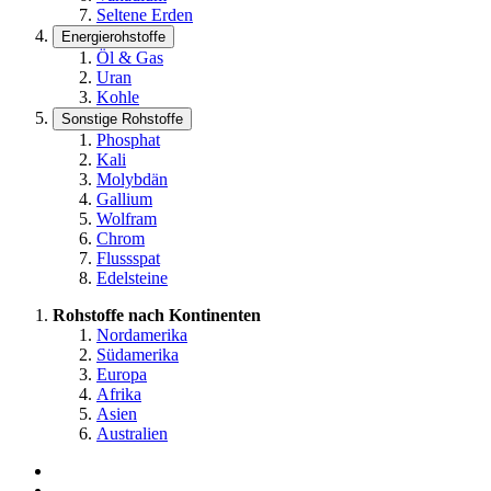
Seltene Erden
Energierohstoffe
Öl & Gas
Uran
Kohle
Sonstige Rohstoffe
Phosphat
Kali
Molybdän
Gallium
Wolfram
Chrom
Flussspat
Edelsteine
Rohstoffe nach Kontinenten
Nordamerika
Südamerika
Europa
Afrika
Asien
Australien