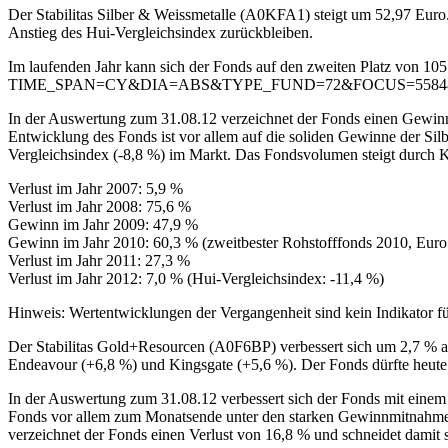
Der Stabilitas Silber & Weissmetalle (A0KFA1) steigt um 52,97 Euro
Anstieg des Hui-Vergleichsindex zurückbleiben.
Im laufenden Jahr kann sich der Fonds auf den zweiten Platz von 105
TIME_SPAN=CY&DIA=ABS&TYPE_FUND=72&FOCUS=5584
In der Auswertung zum 31.08.12 verzeichnet der Fonds einen Gewinn 
Entwicklung des Fonds ist vor allem auf die soliden Gewinne der Silb
Vergleichsindex (-8,8 %) im Markt. Das Fondsvolumen steigt durch 
Verlust im Jahr 2007: 5,9 %
Verlust im Jahr 2008: 75,6 %
Gewinn im Jahr 2009: 47,9 %
Gewinn im Jahr 2010: 60,3 % (zweitbester Rohstofffonds 2010, Eur
Verlust im Jahr 2011: 27,3 %
Verlust im Jahr 2012: 7,0 % (Hui-Vergleichsindex: -11,4 %)
Hinweis: Wertentwicklungen der Vergangenheit sind kein Indikator fü
Der Stabilitas Gold+Resourcen (A0F6BP) verbessert sich um 2,7 % a
Endeavour (+6,8 %) und Kingsgate (+5,6 %). Der Fonds dürfte heute 
In der Auswertung zum 31.08.12 verbessert sich der Fonds mit einem A
Fonds vor allem zum Monatsende unter den starken Gewinnmitnahmen d
verzeichnet der Fonds einen Verlust von 16,8 % und schneidet damit 