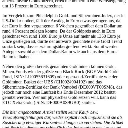
amerikanische Goldkonzern, erreichte immerhin eine Wertsteigerung
um 13 Prozent in Euro gerechnet.
Im Vergleich zum Philadelphia Gold- und Silberminen-Index, der in
US-Dollar notiert, fällt der Anstieg in Euro etwas geringer aus, da
der Euro in den vergangenen 6 Wochen gegenüber dem Dollar um
rund 4 Prozent zulegen konnte. Da der Goldpreis auch in Euro
gerechnet von rund 1300 Euro je Unze auf mehr als 1350 Euro je
Unze gestiegen ist, dürfte der aufwärts gerichtete neue Gold-Trend
so stark sein, dass er währungsübergreifend wirkt. Somit werden
Anleger sowohl aus dem Dollar-Raum wie auch aus dem Euro-
Raum teilhaben.
Neben den großen bereits genannten Goldminen können Gold-
Minen-Fonds wie der größte von Black Rock (BGF World Gold
Fund, ISIN: LU0055631609) oder open-end-Zertifikate wie der
Goldminen Basket der UBS (CH0024904192) und das
Silberminen-Zertifikat der Bank Vontobel (DE000VT00SM8), das
jedoch nur noch eine Laufzeit bis Ende Dezember 2012 besitzt,
genutzt werden. Wer auf physisches Gold setzen will, kann das
ETC Xetra Gold (ISIN: DE000A0S9GB0) kaufen.
Die hier angebotenen Artikel stellen keine Kauf- bzw.
Verkaufsempfehlungen dar, weder explizit noch implizit sind sie als
Zusicherung etwaiger Kursentwicklungen zu verstehen. Die Artikel
und Berichte dienen ausschließlich der Information der Leser und