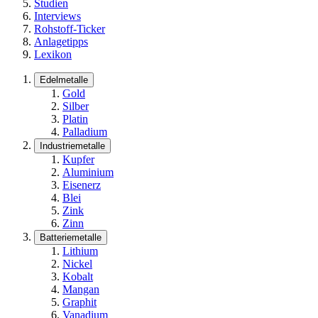
Studien
Interviews
Rohstoff-Ticker
Anlagetipps
Lexikon
Edelmetalle
Gold
Silber
Platin
Palladium
Industriemetalle
Kupfer
Aluminium
Eisenerz
Blei
Zink
Zinn
Batteriemetalle
Lithium
Nickel
Kobalt
Mangan
Graphit
Vanadium