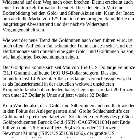
Widerstand auf dem Weg nach oben brechen. Damit erscheint auch
eine Trendumkehrformation beendet. Diese leitete ab Mai eine
Bodenbildung bei den Gold- und Silber-Aktien ein. Kann der Index
nun auch die Marke von 175 Punkten überspringen, dann dürfte ein
langfristiger Abwärtstrend und der nächste Widerstand
Vergangenenheit sein.
Wie weit der neue Trend die Goldminen nach oben führen wird, ist
noch offen. Auf jeden Fall scheint der Trend stark zu sein. Und die
Herbstmonate sind ohnehin eine gute Gold- und Goldminen-Saison,
wie langjährige Beobachtungen zeigen.
Der Goldpreis konnte sich seit Mai von 1540 US-Dollar je Feinunze
(31,1 Gramm) auf heute 1691 US-Dollar steigern. Das sind
immerhin fast 10 Prozent. Silber, das länger vernachlässigt war, da
es als Industriemetall in der aktuellen weltweit unsicheren
Konjunkturlandschaft zu leiden hatte, stieg sogar um fast 20 Prozent
von unter 27 Dollar je Unze auf jetzt wieder 32 Dollar.
Kein Wunder also, dass Gold- und Silberminen auch endlich wieder
in den Fokus der Anleger geraten sind. Große Schlachtschiffe der
Goldbranche pretschen dabei vor. So kletterte der Preis des größten
Goldproduzenten Barrick Gold (ISIN: CA0679011084) seit Ende
Juli von unter 26 Euro auf jetzt 30,45 Euro oder 17 Prozent.
Newmont Mining (ISIN: US6516391066), der größte US-