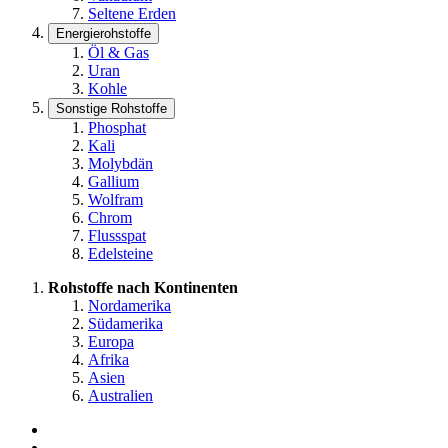
Seltene Erden
Energierohstoffe
Öl & Gas
Uran
Kohle
Sonstige Rohstoffe
Phosphat
Kali
Molybdän
Gallium
Wolfram
Chrom
Flussspat
Edelsteine
Rohstoffe nach Kontinenten
Nordamerika
Südamerika
Europa
Afrika
Asien
Australien