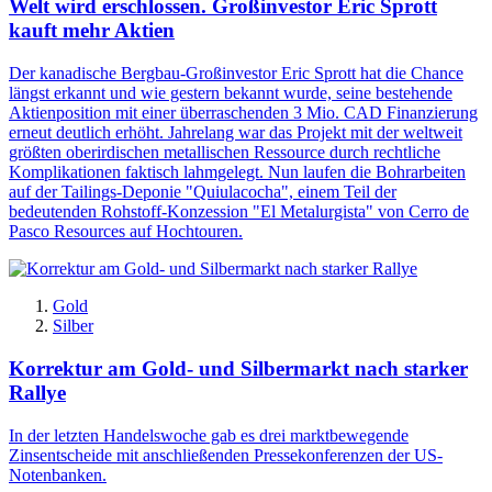
Welt wird erschlossen. Großinvestor Eric Sprott
kauft mehr Aktien
Der kanadische Bergbau-Großinvestor Eric Sprott hat die Chance
längst erkannt und wie gestern bekannt wurde, seine bestehende
Aktienposition mit einer überraschenden 3 Mio. CAD Finanzierung
erneut deutlich erhöht. Jahrelang war das Projekt mit der weltweit
größten oberirdischen metallischen Ressource durch rechtliche
Komplikationen faktisch lahmgelegt. Nun laufen die Bohrarbeiten
auf der Tailings-Deponie "Quiulacocha", einem Teil der
bedeutenden Rohstoff-Konzession "El Metalurgista" von Cerro de
Pasco Resources auf Hochtouren.
Gold
Silber
Korrektur am Gold- und Silbermarkt nach starker
Rallye
In der letzten Handelswoche gab es drei marktbewegende
Zinsentscheide mit anschließenden Pressekonferenzen der US-
Notenbanken.