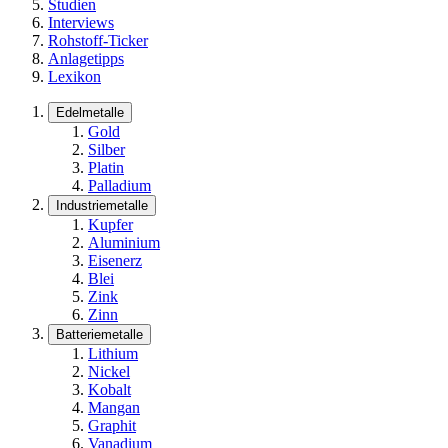
Studien
Interviews
Rohstoff-Ticker
Anlagetipps
Lexikon
Edelmetalle
Gold
Silber
Platin
Palladium
Industriemetalle
Kupfer
Aluminium
Eisenerz
Blei
Zink
Zinn
Batteriemetalle
Lithium
Nickel
Kobalt
Mangan
Graphit
Vanadium