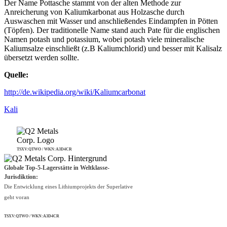
Der Name Pottasche stammt von der alten Methode zur
Anreicherung von Kaliumkarbonat aus Holzasche durch
Auswaschen mit Wasser und anschließendes Eindampfen in Pötten
(Töpfen). Der traditionelle Name stand auch Pate für die englischen
Namen potash und potassium, wobei potash viele mineralische
Kaliumsalze einschließt (z.B Kaliumchlorid) und besser mit Kalisalz
übersetzt werden sollte.
Quelle:
http://de.wikipedia.org/wiki/Kaliumcarbonat
Kali
TSXV:QTWO / WKN:A3D4CR
Globale Top-5-Lagerstätte in Weltklasse-
Jurisdiktion:
Die Entwicklung eines Lithiumprojekts der Superlative
geht voran
TSXV:QTWO / WKN:A3D4CR