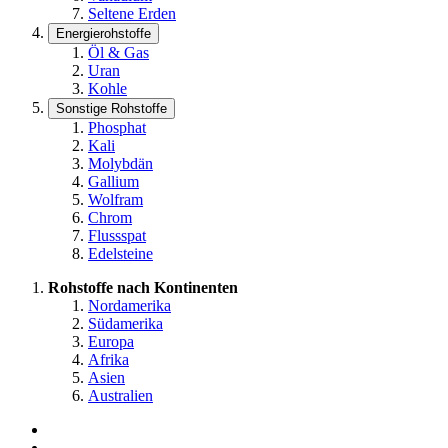
Seltene Erden
Energierohstoffe
Öl & Gas
Uran
Kohle
Sonstige Rohstoffe
Phosphat
Kali
Molybdän
Gallium
Wolfram
Chrom
Flussspat
Edelsteine
Rohstoffe nach Kontinenten
Nordamerika
Südamerika
Europa
Afrika
Asien
Australien