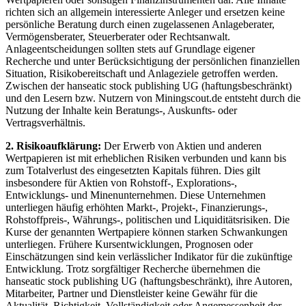
richten sich an allgemein interessierte Anleger und ersetzen keine
persönliche Beratung durch einen zugelassenen Anlageberater,
Vermögensberater, Steuerberater oder Rechtsanwalt.
Anlageentscheidungen sollten stets auf Grundlage eigener
Recherche und unter Berücksichtigung der persönlichen finanziellen
Situation, Risikobereitschaft und Anlageziele getroffen werden.
Zwischen der hanseatic stock publishing UG (haftungsbeschränkt)
und den Lesern bzw. Nutzern von Miningscout.de entsteht durch die
Nutzung der Inhalte kein Beratungs-, Auskunfts- oder
Vertragsverhältnis.
2. Risikoaufklärung:
Der Erwerb von Aktien und anderen
Wertpapieren ist mit erheblichen Risiken verbunden und kann bis
zum Totalverlust des eingesetzten Kapitals führen. Dies gilt
insbesondere für Aktien von Rohstoff-, Explorations-,
Entwicklungs- und Minenunternehmen. Diese Unternehmen
unterliegen häufig erhöhten Markt-, Projekt-, Finanzierungs-,
Rohstoffpreis-, Währungs-, politischen und Liquiditätsrisiken. Die
Kurse der genannten Wertpapiere können starken Schwankungen
unterliegen. Frühere Kursentwicklungen, Prognosen oder
Einschätzungen sind kein verlässlicher Indikator für die zukünftige
Entwicklung. Trotz sorgfältiger Recherche übernehmen die
hanseatic stock publishing UG (haftungsbeschränkt), ihre Autoren,
Mitarbeiter, Partner und Dienstleister keine Gewähr für die
Aktualität, Richtigkeit, Vollständigkeit oder Angemessenheit der