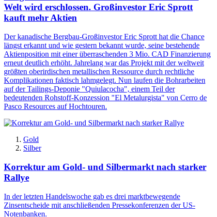
Welt wird erschlossen. Großinvestor Eric Sprott
kauft mehr Aktien
Der kanadische Bergbau-Großinvestor Eric Sprott hat die Chance
längst erkannt und wie gestern bekannt wurde, seine bestehende
Aktienposition mit einer überraschenden 3 Mio. CAD Finanzierung
erneut deutlich erhöht. Jahrelang war das Projekt mit der weltweit
größten oberirdischen metallischen Ressource durch rechtliche
Komplikationen faktisch lahmgelegt. Nun laufen die Bohrarbeiten
auf der Tailings-Deponie "Quiulacocha", einem Teil der
bedeutenden Rohstoff-Konzession "El Metalurgista" von Cerro de
Pasco Resources auf Hochtouren.
Gold
Silber
Korrektur am Gold- und Silbermarkt nach starker
Rallye
In der letzten Handelswoche gab es drei marktbewegende
Zinsentscheide mit anschließenden Pressekonferenzen der US-
Notenbanken.