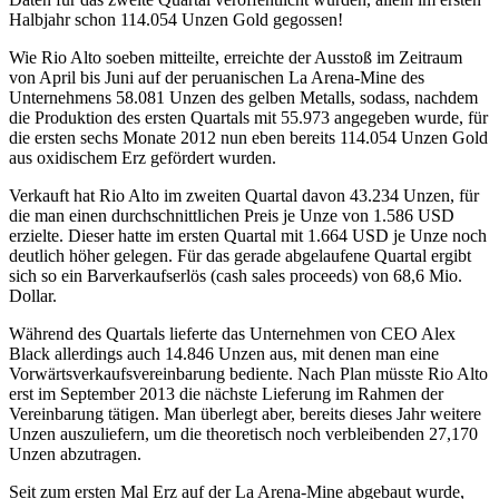
Halbjahr schon 114.054 Unzen Gold gegossen!
Wie Rio Alto soeben mitteilte, erreichte der Ausstoß im Zeitraum
von April bis Juni auf der peruanischen La Arena-Mine des
Unternehmens 58.081 Unzen des gelben Metalls, sodass, nachdem
die Produktion des ersten Quartals mit 55.973 angegeben wurde, für
die ersten sechs Monate 2012 nun eben bereits 114.054 Unzen Gold
aus oxidischem Erz gefördert wurden.
Verkauft hat Rio Alto im zweiten Quartal davon 43.234 Unzen, für
die man einen durchschnittlichen Preis je Unze von 1.586 USD
erzielte. Dieser hatte im ersten Quartal mit 1.664 USD je Unze noch
deutlich höher gelegen. Für das gerade abgelaufene Quartal ergibt
sich so ein Barverkaufserlös (cash sales proceeds) von 68,6 Mio.
Dollar.
Während des Quartals lieferte das Unternehmen von CEO Alex
Black allerdings auch 14.846 Unzen aus, mit denen man eine
Vorwärtsverkaufsvereinbarung bediente. Nach Plan müsste Rio Alto
erst im September 2013 die nächste Lieferung im Rahmen der
Vereinbarung tätigen. Man überlegt aber, bereits dieses Jahr weitere
Unzen auszuliefern, um die theoretisch noch verbleibenden 27,170
Unzen abzutragen.
Seit zum ersten Mal Erz auf der La Arena-Mine abgebaut wurde,