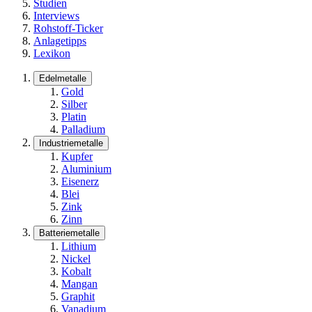
Studien
Interviews
Rohstoff-Ticker
Anlagetipps
Lexikon
Edelmetalle
Gold
Silber
Platin
Palladium
Industriemetalle
Kupfer
Aluminium
Eisenerz
Blei
Zink
Zinn
Batteriemetalle
Lithium
Nickel
Kobalt
Mangan
Graphit
Vanadium