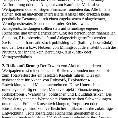
Aufforderung oder ein Angebot zum Kauf oder Verkauf von
Wertpapieren oder sonstigen Finanzinstrumenten dar. Alle Inhalte
richten sich an allgemein interessierte Anleger und ersetzen keine
persönliche Beratung durch einen zugelassenen Anlageberater,
Vermögensberater, Steuerberater oder Rechtsanwalt.
Anlageentscheidungen sollten stets auf Grundlage eigener
Recherche und unter Berücksichtigung der persönlichen finanziellen
Situation, Risikobereitschaft und Anlageziele getroffen werden.
Zwischen der hanseatic stock publishing UG (haftungsbeschränkt)
und den Lesern bzw. Nutzern von Miningscout.de entsteht durch die
Nutzung der Inhalte kein Beratungs-, Auskunfts- oder
Vertragsverhältnis.
2. Risikoaufklärung:
Der Erwerb von Aktien und anderen
Wertpapieren ist mit erheblichen Risiken verbunden und kann bis
zum Totalverlust des eingesetzten Kapitals führen. Dies gilt
insbesondere für Aktien von Rohstoff-, Explorations-,
Entwicklungs- und Minenunternehmen. Diese Unternehmen
unterliegen häufig erhöhten Markt-, Projekt-, Finanzierungs-,
Rohstoffpreis-, Währungs-, politischen und Liquiditätsrisiken. Die
Kurse der genannten Wertpapiere können starken Schwankungen
unterliegen. Frühere Kursentwicklungen, Prognosen oder
Einschätzungen sind kein verlässlicher Indikator für die zukünftige
Entwicklung. Trotz sorgfältiger Recherche übernehmen die
hanseatic stock publishing UG (haftungsbeschränkt), ihre Autoren,