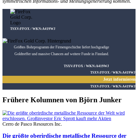
symmetrischen Informations- und Meinungsgenerierung kommen.
TSXV:FFOX / WKN:A419WJ
Größtes Bohrprogramm der Firmengeschichte liefert hochgradige
Goldtreffer und massive Chancen auf weitere Funde in Finnland.
TSXV:FFOX / WKN:A419WJ
TSXV:FFOX / WKN:A419WJ
Jetzt informieren
TSXV:FFOX / WKN:A419WJ
Frühere Kolumnen von Björn Junker
Cerro de Pasco Resources Inc.
Die größte oberirdische metallische Ressource der