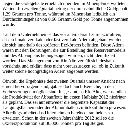
liegen die Goldgehalte erheblich über den im Minenplan erwarteten
Werten. Im zweiten Quartal betrug der durchschnittliche Goldgehalt
1,29 Gramm pro Tonne, während im Minenplan lediglich ein
Durchschnittsgehalt von 0,66 Gramm Gold pro Tonne angenommen
wurde.
Laut dem Unternehmen ist das vor allem darauf zurückzuführen,
dass schmale vertikale oder fast vertikale Adern abgebaut werden,
die sich innerhalb des größeren Erzkörpers befinden. Diese Adern
waren mit den Bohrungen, die zur Erstellung des Reservenmodells
und des Abbauplans herangezogen wurden, nicht identifiziert
worden. Das Management von Rio Alto verhält sich deshalb
vorsichtig und erklärt, dass nicht vorauszusagen sei, ob in Zukunft
weiter solche hochgradigen Adern abgebaut werden.
Obwohl die Ergebnisse des zweiten Quartals unserer Ansicht nach
erneut hervorragend sind, gab es doch auch Bereiche, in den
Verbesserungen möglich sind. Insgesamt, so Rio Alto, war nämlich
die Produktivität der Abbauflotte im ersten Halbjahr 2012 niedriger
als geplant. Das sei auf entweder die begrenzte Kapazität der
Laugungsflächen oder der Abraumhalten zurückzuführen gewesen.
Allerdings arbeitet das Unternehmen bereits daran beides zu
erweitern. Schon in der zweiten Jahreshälfte 2012 soll so die
Oxiderzproduktion auf 36.000 Tonnen pro Tag steigen.