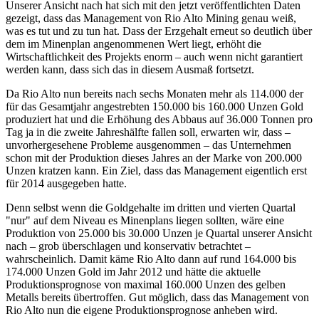
Unserer Ansicht nach hat sich mit den jetzt veröffentlichten Daten
gezeigt, dass das Management von Rio Alto Mining genau weiß,
was es tut und zu tun hat. Dass der Erzgehalt erneut so deutlich über
dem im Minenplan angenommenen Wert liegt, erhöht die
Wirtschaftlichkeit des Projekts enorm – auch wenn nicht garantiert
werden kann, dass sich das in diesem Ausmaß fortsetzt.
Da Rio Alto nun bereits nach sechs Monaten mehr als 114.000 der
für das Gesamtjahr angestrebten 150.000 bis 160.000 Unzen Gold
produziert hat und die Erhöhung des Abbaus auf 36.000 Tonnen pro
Tag ja in die zweite Jahreshälfte fallen soll, erwarten wir, dass –
unvorhergesehene Probleme ausgenommen – das Unternehmen
schon mit der Produktion dieses Jahres an der Marke von 200.000
Unzen kratzen kann. Ein Ziel, dass das Management eigentlich erst
für 2014 ausgegeben hatte.
Denn selbst wenn die Goldgehalte im dritten und vierten Quartal
"nur" auf dem Niveau es Minenplans liegen sollten, wäre eine
Produktion von 25.000 bis 30.000 Unzen je Quartal unserer Ansicht
nach – grob überschlagen und konservativ betrachtet –
wahrscheinlich. Damit käme Rio Alto dann auf rund 164.000 bis
174.000 Unzen Gold im Jahr 2012 und hätte die aktuelle
Produktionsprognose von maximal 160.000 Unzen des gelben
Metalls bereits übertroffen. Gut möglich, dass das Management von
Rio Alto nun die eigene Produktionsprognose anheben wird.