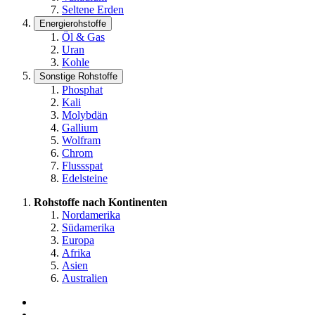
Seltene Erden
Energierohstoffe
Öl & Gas
Uran
Kohle
Sonstige Rohstoffe
Phosphat
Kali
Molybdän
Gallium
Wolfram
Chrom
Flussspat
Edelsteine
Rohstoffe nach Kontinenten
Nordamerika
Südamerika
Europa
Afrika
Asien
Australien