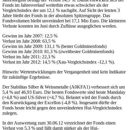
Fonds im Jahresverlauf weiterhin etwas schwächer als der
Vergleichsindex der um 12,1 % nachgibt. Auf Sicht der letzten 3
Jahre bleibt der Fonds in der absoluten Spitzengruppe. Das
Fondsvolumen bleibt unverändert bei 17,1 Mio Euro. Die kleineren
Verluste konnten im Juni durch Zuflüsse ausgeglichen werden.
Gewinn im Jahr 2007: 12,5 %
Verlust im Jahr 2008: 63,5 %
Gewinn im Jahr 2009: 131,1 % (bester Goldminenfonds)
Gewinn im Jahr 2010: 81,3 % (zweitbester Goldminenfonds)
Verlust im Jahr 2011: 22,3 %
Verlust im Jahr 2012: 14,5 % (Xau-Vergleichsindex -12,1 %).
Hinweis: Wertentwicklungen der Vergangenheit sind kein Indikator
für zukünftige Ergebnisse.
Der Stabilitas Silber & Weissmetalle (A0KFA1) verbessert sich um
5,4 % auf 46,93 Euro. Die besten Fondswerte sind heute Mandalay
(+4,8 %) und US-Silver (+4,7 %). Belastet wird der Fonds durch
den Kursrückgang der Excellon (-4,8 %). Insgesamt dürfte der
Fonds heute leicht gegen den unveränderten Hui-Vergleichsindex
zulegen.
In der Auswertung zum 30.06.12 verzeichnet der Fonds einen
Verlust von 5,3 % und fällt damit stärker als der Hui-