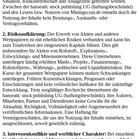
Situation, Risikobereitschaft und Anlageziele getroffen werden.
Zwischen der hanseatic stock publishing UG (haftungsbeschränkt)
und den Lesern bzw. Nutzern von Miningscout.de entsteht durch die
Nutzung der Inhalte kein Beratungs-, Auskunfts- oder
Vertragsverhältnis.
2. Risikoaufklärung:
Der Erwerb von Aktien und anderen
Wertpapieren ist mit erheblichen Risiken verbunden und kann bis
zum Totalverlust des eingesetzten Kapitals führen. Dies gilt
insbesondere für Aktien von Rohstoff-, Explorations-,
Entwicklungs- und Minenunternehmen. Diese Unternehmen
unterliegen häufig erhöhten Markt-, Projekt-, Finanzierungs-,
Rohstoffpreis-, Währungs-, politischen und Liquiditätsrisiken. Die
Kurse der genannten Wertpapiere können starken Schwankungen
unterliegen. Frühere Kursentwicklungen, Prognosen oder
Einschätzungen sind kein verlässlicher Indikator für die zukünftige
Entwicklung. Trotz sorgfältiger Recherche übernehmen die
hanseatic stock publishing UG (haftungsbeschränkt), ihre Autoren,
Mitarbeiter, Partner und Dienstleister keine Gewähr für die
Aktualität, Richtigkeit, Vollständigkeit oder Angemessenheit der
veröffentlichten Informationen. Eine Haftung für
Vermögensschäden, die aus der Nutzung der Inhalte entstehen, ist
ausgeschlossen, soweit gesetzlich zulässig.
3. Interessenkonflikte und werblicher Charakter:
Bei einzelnen