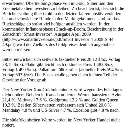
erwartenden Übertreibungsphase voll in Gold, Silber und den
Edelmetallaktien investiert zu bleiben. Zu beachten ist, dass sich die
Berichterstattung über Gold in den letzten Jahren positiv verändert
hat und schwächere Hände in den Markt gekommen sind, so dass
Rückschläge ab sofort viel heftiger ausfallen werden. In der
kommenden Inflationsphase (Crack-up-Boom, Beschreibung in der
Zeitschrift "Smart-Investor", Ausgabe April 2009
(http://www.smartinvestor.de/pdf/Smart-Investor-4-2009-S-44-
49.pdf) wird der Zielkurs des Goldpreises deutlich angehoben
werden müssen.
Silber entwickelt sich seitwärts (aktueller Preis 28,12 $/oz, Vortag
28,15 $/oz). Platin gibt leicht nach (aktueller Preis 1.483 $/oz,
Vortag 1.490 $/oz). Palladium fällt zurück (aktueller Preis 594 $/oz,
Vortag 603 $/oz). Die Basismetalle geben einen kleinen Teil der
Gewinne der Vortage ab.
Der New Yorker Xau-Goldminenindex wird wegen des Feiertages
nicht notiert. Bei den in Kanada notierten Werten haussieren Avion
21,4 %, Midway 17,6 %, Goldgroup 12,2 % und Golden Queen
10,3 %. Bei den Silberwerten verbessern sich United 20,0 %,
Mandalay 4,8 % und US-Silver 4,7 %. Excellon gibt 4,8 % nach.
Die südafrikanischen Werte werden im New Yorker Handel nicht
notiert.