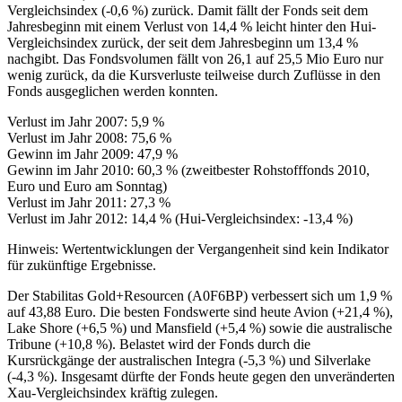
Vergleichsindex (-0,6 %) zurück. Damit fällt der Fonds seit dem
Jahresbeginn mit einem Verlust von 14,4 % leicht hinter den Hui-
Vergleichsindex zurück, der seit dem Jahresbeginn um 13,4 %
nachgibt. Das Fondsvolumen fällt von 26,1 auf 25,5 Mio Euro nur
wenig zurück, da die Kursverluste teilweise durch Zuflüsse in den
Fonds ausgeglichen werden konnten.
Verlust im Jahr 2007: 5,9 %
Verlust im Jahr 2008: 75,6 %
Gewinn im Jahr 2009: 47,9 %
Gewinn im Jahr 2010: 60,3 % (zweitbester Rohstofffonds 2010,
Euro und Euro am Sonntag)
Verlust im Jahr 2011: 27,3 %
Verlust im Jahr 2012: 14,4 % (Hui-Vergleichsindex: -13,4 %)
Hinweis: Wertentwicklungen der Vergangenheit sind kein Indikator
für zukünftige Ergebnisse.
Der Stabilitas Gold+Resourcen (A0F6BP) verbessert sich um 1,9 %
auf 43,88 Euro. Die besten Fondswerte sind heute Avion (+21,4 %),
Lake Shore (+6,5 %) und Mansfield (+5,4 %) sowie die australische
Tribune (+10,8 %). Belastet wird der Fonds durch die
Kursrückgänge der australischen Integra (-5,3 %) und Silverlake
(-4,3 %). Insgesamt dürfte der Fonds heute gegen den unveränderten
Xau-Vergleichsindex kräftig zulegen.