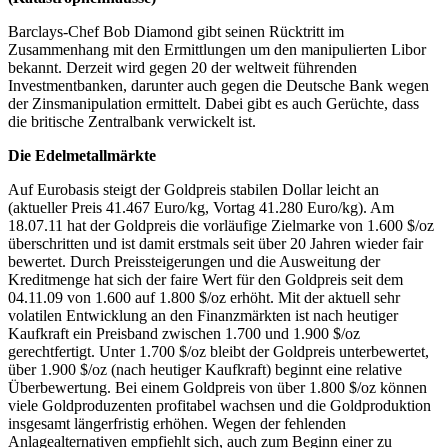
Barclays-Chef Bob Diamond gibt seinen Rücktritt im
Zusammenhang mit den Ermittlungen um den manipulierten Libor
bekannt. Derzeit wird gegen 20 der weltweit führenden
Investmentbanken, darunter auch gegen die Deutsche Bank wegen
der Zinsmanipulation ermittelt. Dabei gibt es auch Gerüchte, dass
die britische Zentralbank verwickelt ist.
Die Edelmetallmärkte
Auf Eurobasis steigt der Goldpreis stabilen Dollar leicht an
(aktueller Preis 41.467 Euro/kg, Vortag 41.280 Euro/kg). Am
18.07.11 hat der Goldpreis die vorläufige Zielmarke von 1.600 $/oz
überschritten und ist damit erstmals seit über 20 Jahren wieder fair
bewertet. Durch Preissteigerungen und die Ausweitung der
Kreditmenge hat sich der faire Wert für den Goldpreis seit dem
04.11.09 von 1.600 auf 1.800 $/oz erhöht. Mit der aktuell sehr
volatilen Entwicklung an den Finanzmärkten ist nach heutiger
Kaufkraft ein Preisband zwischen 1.700 und 1.900 $/oz
gerechtfertigt. Unter 1.700 $/oz bleibt der Goldpreis unterbewertet,
über 1.900 $/oz (nach heutiger Kaufkraft) beginnt eine relative
Überbewertung. Bei einem Goldpreis von über 1.800 $/oz können
viele Goldproduzenten profitabel wachsen und die Goldproduktion
insgesamt längerfristig erhöhen. Wegen der fehlenden
Anlagealternativen empfiehlt sich, auch zum Beginn einer zu