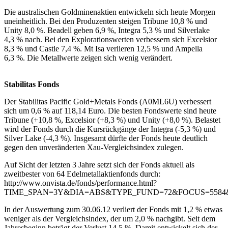
Die australischen Goldminenaktien entwickeln sich heute Morgen
uneinheitlich. Bei den Produzenten steigen Tribune 10,8 % und
Unity 8,0 %. Beadell geben 6,9 %, Integra 5,3 % und Silverlake
4,3 % nach. Bei den Explorationswerten verbessern sich Excelsior
8,3 % und Castle 7,4 %. Mt Isa verlieren 12,5 % und Ampella
6,3 %. Die Metallwerte zeigen sich wenig verändert.
Stabilitas Fonds
Der Stabilitas Pacific Gold+Metals Fonds (A0ML6U) verbessert
sich um 0,6 % auf 118,14 Euro. Die besten Fondswerte sind heute
Tribune (+10,8 %, Excelsior (+8,3 %) und Unity (+8,0 %). Belastet
wird der Fonds durch die Kursrückgänge der Integra (-5,3 %) und
Silver Lake (-4,3 %). Insgesamt dürfte der Fonds heute deutlich
gegen den unveränderten Xau-Vergleichsindex zulegen.
Auf Sicht der letzten 3 Jahre setzt sich der Fonds aktuell als
zweitbester von 64 Edelmetallaktienfonds durch:
http://www.onvista.de/fonds/performance.html?
TIME_SPAN=3Y&DIA=ABS&TYPE_FUND=72&FOCUS=5584
In der Auswertung zum 30.06.12 verliert der Fonds mit 1,2 % etwas
weniger als der Vergleichsindex, der um 2,0 % nachgibt. Seit dem
Jahresbeginn beträgt der Verlust 14,5 %. Damit entwickelt sich der