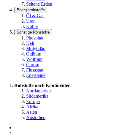
Seltene Erden
Energierohstoffe
Öl & Gas
Uran
Kohle
Sonstige Rohstoffe
Phosphat
Kali
Molybdän
Gallium
Wolfram
Chrom
Flussspat
Edelsteine
Rohstoffe nach Kontinenten
Nordamerika
Südamerika
Europa
Afrika
Asien
Australien