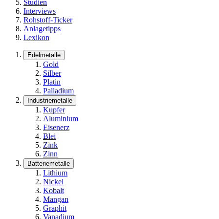
Studien
Interviews
Rohstoff-Ticker
Anlagetipps
Lexikon
Edelmetalle
Gold
Silber
Platin
Palladium
Industriemetalle
Kupfer
Aluminium
Eisenerz
Blei
Zink
Zinn
Batteriemetalle
Lithium
Nickel
Kobalt
Mangan
Graphit
Vanadium