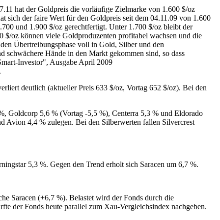
7.11 hat der Goldpreis die vorläufige Zielmarke von 1.600 $/oz
at sich der faire Wert für den Goldpreis seit dem 04.11.09 von 1.600
700 und 1.900 $/oz gerechtfertigt. Unter 1.700 $/oz bleibt der
00 $/oz können viele Goldproduzenten profitabel wachsen und die
nden Übertreibungsphase voll in Gold, Silber und den
hat und schwächere Hände in den Markt gekommen sind, so dass
"Smart-Investor", Ausgabe April 2009
.
verliert deutlich (aktueller Preis 633 $/oz, Vortag 652 $/oz). Bei den
%, Goldcorp 5,6 % (Vortag -5,5 %), Centerra 5,3 % und Eldorado
Avion 4,4 % zulegen. Bei den Silberwerten fallen Silvercrest
ningstar 5,3 %. Gegen den Trend erholt sich Saracen um 6,7 %.
che Saracen (+6,7 %). Belastet wird der Fonds durch die
fte der Fonds heute parallel zum Xau-Vergleichsindex nachgeben.