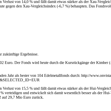
Verlust von 14,0 % und fällt damit etwas stärker als der Xau-Verglei
gute gegen den Xau-Vergleichsindex (-6,7 %) behaupten. Das Fondsvolu
r zukünftige Ergebnisse.
,02 Euro. Der Fonds wird heute durch die Kursrückgänge der Kimber (-8
enden Jahr als bester von 104 Edelmetallfonds durch: http://www.onvist
&SELECTED_ID=EUR
 Verlust von 15,5 % und fällt damit etwas stärker als der Hui-Vergle
 verteidigen und entwickelt sich damit wesentlich besser als der Hui-
2 auf 29,7 Mio Euro zurück.