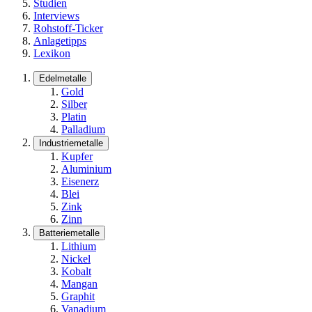
Studien
Interviews
Rohstoff-Ticker
Anlagetipps
Lexikon
Edelmetalle
Gold
Silber
Platin
Palladium
Industriemetalle
Kupfer
Aluminium
Eisenerz
Blei
Zink
Zinn
Batteriemetalle
Lithium
Nickel
Kobalt
Mangan
Graphit
Vanadium