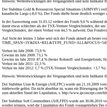
Hinweis: Wertentwicklungen der Vergangenheit sind kein Indikator fü
Der Stabilitas Gold & Ressourcen Special Situations (A0MV8V) verli
kanadische Largo (-8,0 %). Der Fonds dürfte heute deutlich weniger
In der Auswertung zum 31.03.12 verliert der Fonds 9,6 % während de
damit etwas schlechter als der TSX-Venture Vergleichsindex, der um 3
Vergleichsindex, der einen Verlust von 44,5 % aufweist. Das Fondsvol
Auf Sicht der letzten 3 Jahre setzt sich der Fonds aktuell als bester
TIME_SPAN=3Y&DIA=REL&TYPE_FUND=ALL&FOCUS=549
Verlust im Jahr 2008: 73,9 %
Gewinn im Jahr 2009: 73,1 %
Gewinn im Jahr 2010: 87,4 % (bester Rohstoff- und Energiefonds, Ha
Verlust im Jahr 2011: 22,3 %
Verlust im Jahr 2012: 1,7 % (TSX-Venture Vergleichsindex: +3,7 %).
Hinweis: Wertentwicklungen der Vergangenheit sind kein Indikator fü
Der Stabilitas Uran & Energie (A0LFPC) wurde am 21.10.2009 vom K
mittlerweile gelöst. Da nicht absehbar ist, wann ein Börsengang der 
zum aktuellen Stand der Liquidation, s. http://www.ipconcept.com/
Der Stabilitas Soft Commodities (A0LFPD) wurde am 30.06.2010 vom 
werden können, wird die Liquidation des Fonds vorangetrieben Der er