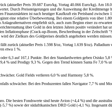
urück (aktueller Preis 39.687 Euro/kg, Vortag 40.066 Euro/kg). Am 18.0
bewertet. Durch Preissteigerungen und die Ausweitung der Kreditmenge h
den Finanzmärkten ist nach heutiger Kaufkraft ein Preisband zwischen 1.
beginnt eine relative Überbewertung. Bei einem Goldpreis von über 1.8
 Anlagealternativen empfiehlt sich, auch zum Beginn einer zu erwarte
e Berichterstattung über Gold in den letzten Jahren positiv verändert 
den Inflationsphase (Crack-up-Boom, Beschreibung in der Zeitschrift 
) wird der Zielkurs des Goldpreises deutlich angehoben werden müssen
 fällt zurück (aktueller Preis 1.598 $/oz, Vortag 1.639 $/oz). Palladium 
ren etwa 1 %.
oder 6,3 auf 167,1 Punkte. Bei den Standardwerten geben Osisko 5,8 
9,4 % und Prodigy 9,3 %. Gegen den Trend können Santa Fe 7,0 % und 
chwächer. Gold Fields verlieren 6,0 % und Harmony 5,8 %.
nfalls schwächer. Bei den Produzenten fallen Navigator 7,7 % und Mor
o. Die besten Fondswerte sind heute Avion (+4,4 %) und die australis
-5,7 %) sowie der südafrikanischen DRD Gold (-4,1 %). Insgesamt dür