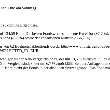
o und Euro am Sonntag)
r zukünftige Ergebnisse.
f 134,59 Euro. Die besten Fondswerte sind heute Excelsior (+7,7 %), 
Altona (-5,0 %) sowie der kanadischen Mansfield (-6,7 %).
ester von 62 Edelmetallaktienfonds durch: http://www.onvista.de/fonds/p
&SELECTED_ID=EUR
 weniger als der Xau-Vergleichsindex, der um 13,5 % zurückfällt. Sei
er Xau-Vergleichsindex, der um 6,7 % zurückfällt. Seit der Auflage k
n 3 Jahre bleibt der Fonds in der absoluten Spitzengruppe. Das Fondsv