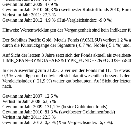
Gewinn im Jahr 2009: 47,9 %
Gewinn im Jahr 2010: 60,3 % (zweitbester Rohstofffonds 2010, Eur
Verlust im Jahr 2011: 27,3 %
Gewinn im Jahr 2012: 4,9 % (Hui-Vergleichsindex: -9,0 %)
Hinweis: Wertentwicklungen der Vergangenheit sind kein Indikator fü
Der Stabilitas Pacific Gold+Metals Fonds (A0ML6U) verliert 1,2 % au
durch die Kursrückgänge der Signature (-6,7 %), Noble (-5,1 %) und 
Auf Sicht der letzten 3 Jahre setzt sich der Fonds aktuell als zweitb
TIME_SPAN=3Y&DIA=ABS&TYPE_FUND=72&FOCUS=5584
In der Auswertung zum 31.03.12 verliert der Fonds mit 11,1 % etwas
0,3 % verteidigen und entwickelt sich damit wesentlich besser als d
Vergleichsindex (+21,9 %) weiter gut behaupten. Auf Sicht der letzte
nach.
Gewinn im Jahr 2007: 12,5 %
Verlust im Jahr 2008: 63,5 %
Gewinn im Jahr 2009: 131,1 % (bester Goldminenfonds)
Gewinn im Jahr 2010: 81,3 % (zweitbester Goldminenfonds)
Verlust im Jahr 2011: 22,3 %
Gewinn im Jahr 2012: 0,3 % (Xau-Vergleichsindex -6,7 %).