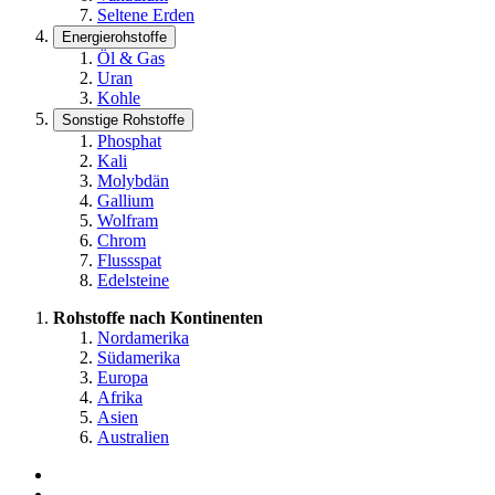
Seltene Erden
Energierohstoffe
Öl & Gas
Uran
Kohle
Sonstige Rohstoffe
Phosphat
Kali
Molybdän
Gallium
Wolfram
Chrom
Flussspat
Edelsteine
Rohstoffe nach Kontinenten
Nordamerika
Südamerika
Europa
Afrika
Asien
Australien