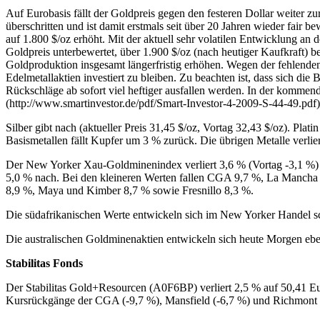
Auf Eurobasis fällt der Goldpreis gegen den festeren Dollar weiter z
überschritten und ist damit erstmals seit über 20 Jahren wieder fair 
auf 1.800 $/oz erhöht. Mit der aktuell sehr volatilen Entwicklung an 
Goldpreis unterbewertet, über 1.900 $/oz (nach heutiger Kaufkraft) 
Goldproduktion insgesamt längerfristig erhöhen. Wegen der fehlenden
Edelmetallaktien investiert zu bleiben. Zu beachten ist, dass sich di
Rückschläge ab sofort viel heftiger ausfallen werden. In der kommen
(http://www.smartinvestor.de/pdf/Smart-Investor-4-2009-S-44-49.pdf
Silber gibt nach (aktueller Preis 31,45 $/oz, Vortag 32,43 $/oz). Platin
Basismetallen fällt Kupfer um 3 % zurück. Die übrigen Metalle verlie
Der New Yorker Xau-Goldminenindex verliert 3,6 % (Vortag -3,1 %) 
5,0 % nach. Bei den kleineren Werten fallen CGA 9,7 %, La Mancha 
8,9 %, Maya und Kimber 8,7 % sowie Fresnillo 8,3 %.
Die südafrikanischen Werte entwickeln sich im New Yorker Handel s
Die australischen Goldminenaktien entwickeln sich heute Morgen ebe
Stabilitas Fonds
Der Stabilitas Gold+Resourcen (A0F6BP) verliert 2,5 % auf 50,41 Eur
Kursrückgänge der CGA (-9,7 %), Mansfield (-6,7 %) und Richmont (