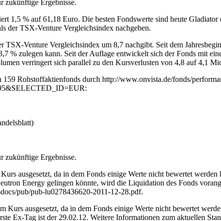
r zukünftige Ergebnisse.
ert 1,5 % auf 61,18 Euro. Die besten Fondswerte sind heute Gladiator
 als der TSX-Venture Vergleichsindex nachgeben.
r TSX-Venture Vergleichsindex um 8,7 nachgibt. Seit dem Jahresbeginn
,7 % zulegen kann. Seit der Auflage entwickelt sich der Fonds mit ein
umen verringert sich parallel zu den Kursverlusten von 4,8 auf 4,1 Mi
 von 159 Rohstoffaktienfonds durch http://www.onvista.de/fonds/perform
5&SELECTED_ID=EUR:
ndelsblatt)
r zukünftige Ergebnisse.
urs ausgesetzt, da in dem Fonds einige Werte nicht bewertet werden
Neutron Energy gelingen könnte, wird die Liquidation des Fonds vorange
fdsdocs/pub/pub-lu0278436620-2011-12-28.pdf.
Kurs ausgesetzt, da in dem Fonds einige Werte nicht bewertet werden
ste Ex-Tag ist der 29.02.12. Weitere Informationen zum aktuellen Stan