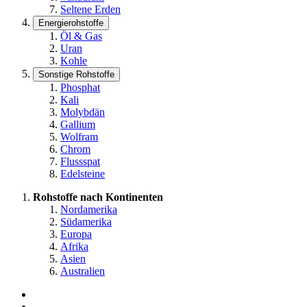
Seltene Erden
Energierohstoffe
Öl & Gas
Uran
Kohle
Sonstige Rohstoffe
Phosphat
Kali
Molybdän
Gallium
Wolfram
Chrom
Flussspat
Edelsteine
Rohstoffe nach Kontinenten
Nordamerika
Südamerika
Europa
Afrika
Asien
Australien