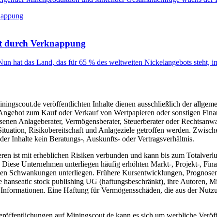
fit durch Verknappung
un hat das Land, das für 65 % des weltweiten Nickelangebots steht, i
ngscout.de veröffentlichten Inhalte dienen ausschließlich der allgeme
gebot zum Kauf oder Verkauf von Wertpapieren oder sonstigen Finanzins
senen Anlageberater, Vermögensberater, Steuerberater oder Rechtsanwal
Situation, Risikobereitschaft und Anlageziele getroffen werden. Zwisc
r Inhalte kein Beratungs-, Auskunfts- oder Vertragsverhältnis.
 ist mit erheblichen Risiken verbunden und kann bis zum Totalverlust 
iese Unternehmen unterliegen häufig erhöhten Markt-, Projekt-, Finan
ken Schwankungen unterliegen. Frühere Kursentwicklungen, Prognosen o
hanseatic stock publishing UG (haftungsbeschränkt), ihre Autoren, Mita
n Informationen. Eine Haftung für Vermögensschäden, die aus der Nutzung
eröffentlichungen auf Miningscout.de kann es sich um werbliche Veröf