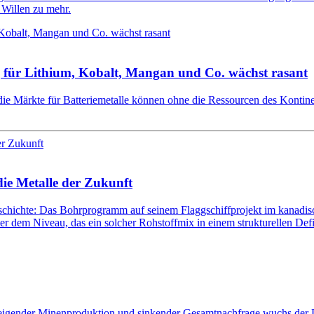
 Willen zu mehr.
 für Lithium, Kobalt, Mangan und Co. wächst rasant
e Märkte für Batteriemetalle können ohne die Ressourcen des Kontinen
die Metalle der Zukunft
chichte: Das Bohrprogramm auf seinem Flaggschiffprojekt im kanadisch
ter dem Niveau, das ein solcher Rohstoffmix in einem strukturellen Defi
 steigender Minenproduktion und sinkender Gesamtnachfrage wuchs der 