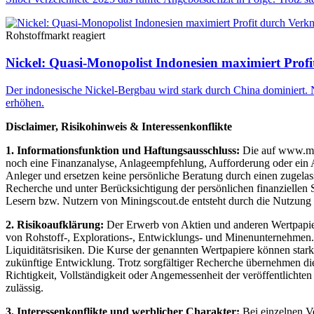
Rohstoffmarkt reagiert
Nickel: Quasi-Monopolist Indonesien maximiert Pro
Der indonesische Nickel-Bergbau wird stark durch China dominiert. N
erhöhen.
Disclaimer, Risikohinweis & Interessenkonflikte
1. Informationsfunktion und Haftungsausschluss:
Die auf www.mini
noch eine Finanzanalyse, Anlageempfehlung, Aufforderung oder ein An
Anleger und ersetzen keine persönliche Beratung durch einen zugelas
Recherche und unter Berücksichtigung der persönlichen finanziellen 
Lesern bzw. Nutzern von Miningscout.de entsteht durch die Nutzung de
2. Risikoaufklärung:
Der Erwerb von Aktien und anderen Wertpapieren
von Rohstoff-, Explorations-, Entwicklungs- und Minenunternehmen. D
Liquiditätsrisiken. Die Kurse der genannten Wertpapiere können star
zukünftige Entwicklung. Trotz sorgfältiger Recherche übernehmen die 
Richtigkeit, Vollständigkeit oder Angemessenheit der veröffentlichte
zulässig.
3. Interessenkonflikte und werblicher Charakter:
Bei einzelnen V