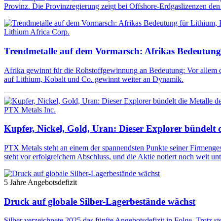
Provinz. Die Provinzregierung zeigt bei Offshore-Erdgaslizenzen den
Lithium Africa Corp.
Trendmetalle auf dem Vormarsch: Afrikas Bedeutung
Afrika gewinnt für die Rohstoffgewinnung an Bedeutung: Vor allem di
auf Lithium, Kobalt und Co. gewinnt weiter an Dynamik.
PTX Metals Inc.
Kupfer, Nickel, Gold, Uran: Dieser Explorer bündelt 
PTX Metals steht an einem der spannendsten Punkte seiner Firmenges
steht vor erfolgreichem Abschluss, und die Aktie notiert noch weit un
5 Jahre Angebotsdefizit
Druck auf globale Silber-Lagerbestände wächst
Silber verzeichnete 2025 das fünfte Angebotsdefizit in Folge. Trotz