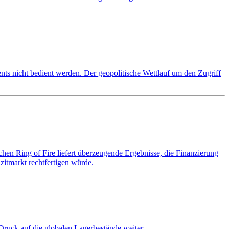
ts nicht bedient werden. Der geopolitische Wettlauf um den Zugriff
en Ring of Fire liefert überzeugende Ergebnisse, die Finanzierung
zitmarkt rechtfertigen würde.
Druck auf die globalen Lagerbestände weiter.