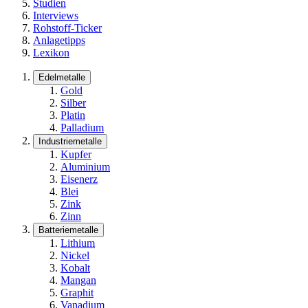
Studien
Interviews
Rohstoff-Ticker
Anlagetipps
Lexikon
Edelmetalle
Gold
Silber
Platin
Palladium
Industriemetalle
Kupfer
Aluminium
Eisenerz
Blei
Zink
Zinn
Batteriemetalle
Lithium
Nickel
Kobalt
Mangan
Graphit
Vanadium