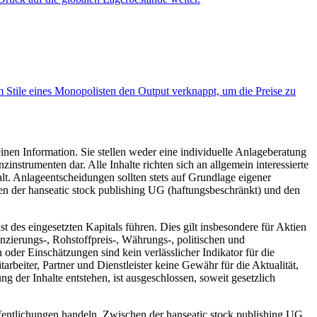
m Stile eines Monopolisten den Output verknappt, um die Preise zu
inen Information. Sie stellen weder eine individuelle Anlageberatung
trumenten dar. Alle Inhalte richten sich an allgemein interessierte
t. Anlageentscheidungen sollten stets auf Grundlage eigener
hen der hanseatic stock publishing UG (haftungsbeschränkt) und den
des eingesetzten Kapitals führen. Dies gilt insbesondere für Aktien
zierungs-, Rohstoffpreis-, Währungs-, politischen und
der Einschätzungen sind kein verlässlicher Indikator für die
rbeiter, Partner und Dienstleister keine Gewähr für die Aktualität,
 der Inhalte entstehen, ist ausgeschlossen, soweit gesetzlich
fentlichungen handeln. Zwischen der hanseatic stock publishing UG