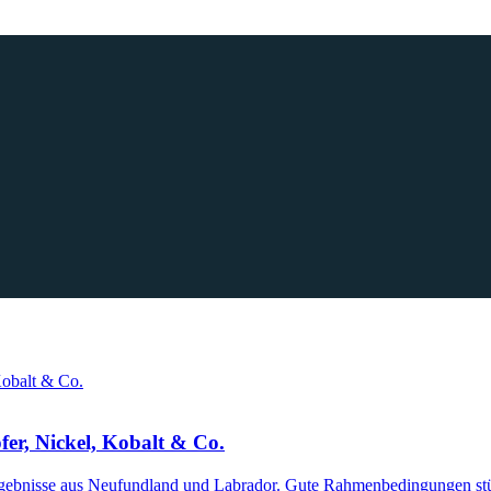
er, Nickel, Kobalt & Co.
Ergebnisse aus Neufundland und Labrador. Gute Rahmenbedingungen st