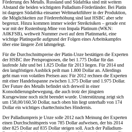
Förderung des Metalls. Russland und Südafrika sind mit weitem
Abstand die beiden wichtigsten Palladium-Förderländer. Bei Platin
ist dagegen Südafrika einsamer Weltmarktführer in der Produktion,
die Möglichkeiten zur Fördererhöhung sind laut HSBC aber sehr
begrenzt. Hinzu kommen immer wieder Streikrisiken – gerade erst
war mit der Rustenburg-Mine von Impala Platinum (WKN:
A0KFSB), weltweit Nummer zwei auf dem Platinmarkt, eine
wichtige Platinquelle aufgrund der Folgen eines Arbeitskampfes
über eine längere Zeit lahmgelegt.
Für die Durchschnittspreise der Platin-Unze bestätigen die Experten
der HSBC ihre Preisprognosen, die bei 1.775 Dollar für das
laufende Jahr und bei 1.825 Dollar für 2013 liegen. Für 2014 und
den langfristigen Ausblick peilt man 1.800 Dollar an. Allerdings
geht man von volatilen Preisen aus: Für 2012 rechnen die Experten
mit einer Handelsspanne zwischen 1.375 Dollar und 1.975 Dollar.
Der Future des Metalls befindet sich derweil in einer
Konsolidierungsbewegung, die auch trotz der jüngsten
Kursgewinne noch nicht beendet wurde. Unterstützung zeigt sich
um 158,00/160,50 Dollar, nach oben hin liegt unterhalb von 174
Dollar ein wichtiges charttechnisches Hindernis.
Der Palladiumpreis je Unze solle 2012 nach Meinung der Experten
einen Durchschnittspreis von 785 Dollar aufweisen, der bis 2014
über 825 Dollar auf 835 Dollar steigen soll. Auch der Palladium-