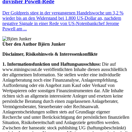
dovisher Powell-Rede
Der Goldpreis stieg in der vergangenen Handelswoche um 3,2 %
wieder bis an den Widerstand bei 1.800 US-Dollar an, nachdem
negative Signale in einer Rede von US-Notenbankchef Jerome
Powell am ...
Über den Author Björn Junker
Disclaimer, Risikohinweis & Interessenkonflikte
1. Informationsfunktion und Haftungsausschluss:
Die auf
www.miningscout.de veröffentlichten Inhalte dienen ausschließlich
der allgemeinen Information. Sie stellen weder eine individuelle
Anlageberatung noch eine Finanzanalyse, Anlageempfehlung,
Aufforderung oder ein Angebot zum Kauf oder Verkauf von
Wertpapieren oder sonstigen Finanzinstrumenten dar. Alle Inhalte
richten sich an allgemein interessierte Anleger und ersetzen keine
persönliche Beratung durch einen zugelassenen Anlageberater,
Vermögensberater, Steuerberater oder Rechtsanwalt.
Anlageentscheidungen sollten stets auf Grundlage eigener
Recherche und unter Berücksichtigung der persönlichen finanziellen
Situation, Risikobereitschaft und Anlageziele getroffen werden.
Zwischen der hanseatic stock publishing UG (haftungsbeschränkt)