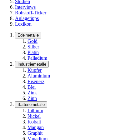
Studien
Interviews
Rohstoff-Ticker
Anlagetipps
Lexikon
Edelmetalle
Gold
Silber
Platin
Palladium
Industriemetalle
Kupfer
Aluminium
Eisenerz
Blei
Zink
Zinn
Batteriemetalle
Lithium
Nickel
Kobalt
Mangan
Graphit
Vanadium