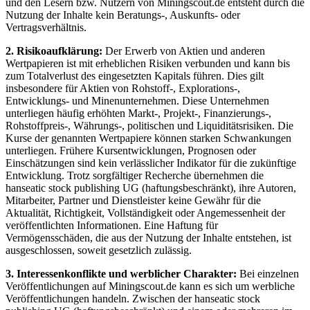
und den Lesern bzw. Nutzern von Miningscout.de entsteht durch die
Nutzung der Inhalte kein Beratungs-, Auskunfts- oder
Vertragsverhältnis.
2. Risikoaufklärung:
Der Erwerb von Aktien und anderen
Wertpapieren ist mit erheblichen Risiken verbunden und kann bis
zum Totalverlust des eingesetzten Kapitals führen. Dies gilt
insbesondere für Aktien von Rohstoff-, Explorations-,
Entwicklungs- und Minenunternehmen. Diese Unternehmen
unterliegen häufig erhöhten Markt-, Projekt-, Finanzierungs-,
Rohstoffpreis-, Währungs-, politischen und Liquiditätsrisiken. Die
Kurse der genannten Wertpapiere können starken Schwankungen
unterliegen. Frühere Kursentwicklungen, Prognosen oder
Einschätzungen sind kein verlässlicher Indikator für die zukünftige
Entwicklung. Trotz sorgfältiger Recherche übernehmen die
hanseatic stock publishing UG (haftungsbeschränkt), ihre Autoren,
Mitarbeiter, Partner und Dienstleister keine Gewähr für die
Aktualität, Richtigkeit, Vollständigkeit oder Angemessenheit der
veröffentlichten Informationen. Eine Haftung für
Vermögensschäden, die aus der Nutzung der Inhalte entstehen, ist
ausgeschlossen, soweit gesetzlich zulässig.
3. Interessenkonflikte und werblicher Charakter:
Bei einzelnen
Veröffentlichungen auf Miningscout.de kann es sich um werbliche
Veröffentlichungen handeln. Zwischen der hanseatic stock