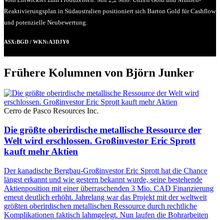
Reaktivierungsplan in Südaustralien positioniert sich Barton Gold für Cashflow
und potenzielle Neubewertung.
ASX:BGD / WKN:A3DJY0
Frühere Kolumnen von Björn Junker
Cerro de Pasco Resources Inc.
Die größte oberirdische metallische Ressource der
Welt wird erschlossen. Großinvestor Eric Sprott
kauft mehr Aktien
Der kanadische Bergbau-Großinvestor Eric Sprott hat die Chance
längst erkannt und wie gestern bekannt wurde, seine bestehende
Aktienposition mit einer überraschenden 3 Mio. CAD Finanzierung
erneut deutlich erhöht. Jahrelang war das Projekt mit der weltweit
größten oberirdischen metallischen Ressource durch rechtliche
Komplikationen faktisch lahmgelegt. Nun laufen die Bohrarbeiten