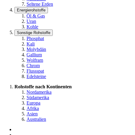
Seltene Erden
Energierohstoffe
Öl & Gas
Uran
Kohle
Sonstige Rohstoffe
Phosphat
Kali
Molybdän
Gallium
Wolfram
Chrom
Flussspat
Edelsteine
Rohstoffe nach Kontinenten
Nordamerika
Südamerika
Europa
Afrika
Asien
Australien