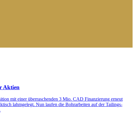
r Aktien
sition mit einer überraschenden 3 Mio. CAD Finanzierung erneut
ktisch lahmgelegt. Nun laufen die Bohrarbeiten auf der Tailings-
.