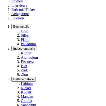
Studien
Interviews
Rohstoff-Ticker
Anlagetipps
Lexikon
Edelmetalle
Gold
Silber
Platin
Palladium
Industriemetalle
Kupfer
Aluminium
Eisenerz
Blei
Zink
Zinn
Batteriemetalle
Lithium
Nickel
Kobalt
Mangan
Graphit
Vanadium