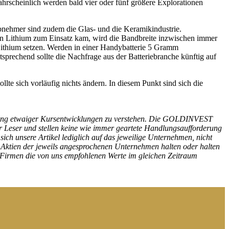
ahrscheinlich werden bald vier oder fünf größere Explorationen
bnehmer sind zudem die Glas- und die Keramikindustrie.
nen Lithium zum Einsatz kam, wird die Bandbreite inzwischen immer
Lithium setzen. Werden in einer Handybatterie 5 Gramm
sprechend sollte die Nachfrage aus der Batteriebranche künftig auf
te sich vorläufig nichts ändern. In diesem Punkt sind sich die
icherung etwaiger Kursentwicklungen zu verstehen. Die GOLDINVEST
r Leser und stellen keine wie immer geartete Handlungsaufforderung
ch unsere Artikel lediglich auf das jeweilige Unternehmen, nicht
Aktien der jeweils angesprochenen Unternehmen halten oder halten
h-Firmen die von uns empfohlenen Werte im gleichen Zeitraum