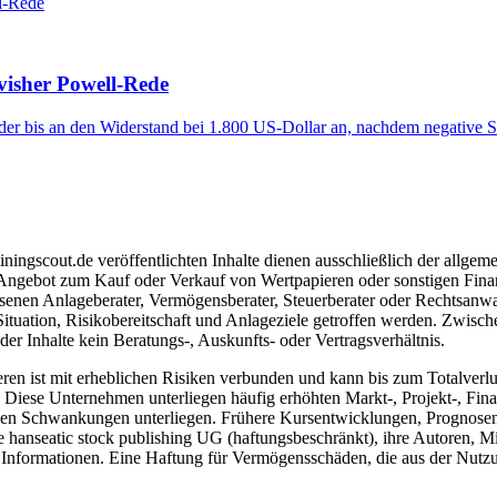
visher Powell-Rede
er bis an den Widerstand bei 1.800 US-Dollar an, nachdem negative S
ngscout.de veröffentlichten Inhalte dienen ausschließlich der allgeme
gebot zum Kauf oder Verkauf von Wertpapieren oder sonstigen Finanzins
senen Anlageberater, Vermögensberater, Steuerberater oder Rechtsanwal
Situation, Risikobereitschaft und Anlageziele getroffen werden. Zwisc
r Inhalte kein Beratungs-, Auskunfts- oder Vertragsverhältnis.
 ist mit erheblichen Risiken verbunden und kann bis zum Totalverlust 
iese Unternehmen unterliegen häufig erhöhten Markt-, Projekt-, Finan
ken Schwankungen unterliegen. Frühere Kursentwicklungen, Prognosen o
hanseatic stock publishing UG (haftungsbeschränkt), ihre Autoren, Mita
n Informationen. Eine Haftung für Vermögensschäden, die aus der Nutzung