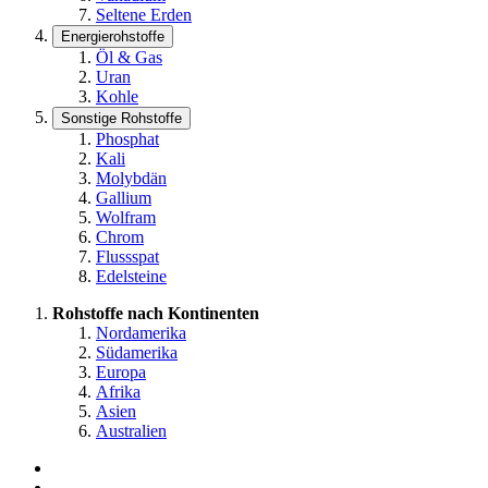
Seltene Erden
Energierohstoffe
Öl & Gas
Uran
Kohle
Sonstige Rohstoffe
Phosphat
Kali
Molybdän
Gallium
Wolfram
Chrom
Flussspat
Edelsteine
Rohstoffe nach Kontinenten
Nordamerika
Südamerika
Europa
Afrika
Asien
Australien