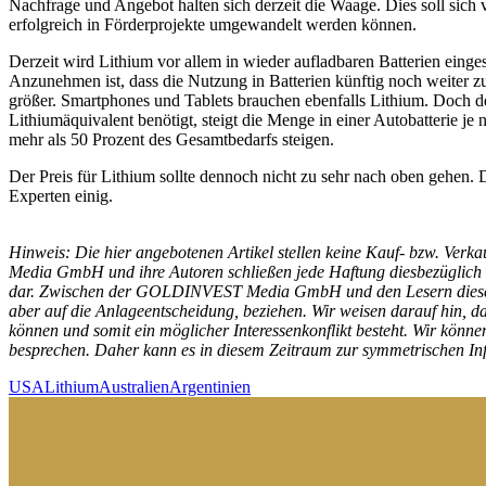
Nachfrage und Angebot halten sich derzeit die Waage. Dies soll sich 
erfolgreich in Förderprojekte umgewandelt werden können.
Derzeit wird Lithium vor allem in wieder aufladbaren Batterien ein
Anzunehmen ist, dass die Nutzung in Batterien künftig noch weiter 
größer. Smartphones und Tablets brauchen ebenfalls Lithium. Doch d
Lithiumäquivalent benötigt, steigt die Menge in einer Autobatterie j
mehr als 50 Prozent des Gesamtbedarfs steigen.
Der Preis für Lithium sollte dennoch nicht zu sehr nach oben gehen. 
Experten einig.
Hinweis: Die hier angebotenen Artikel stellen keine Kauf- bzw. Ver
Media GmbH und ihre Autoren schließen jede Haftung diesbezüglich a
dar. Zwischen der GOLDINVEST Media GmbH und den Lesern dieser Arti
aber auf die Anlageentscheidung, beziehen. Wir weisen darauf hin
können und somit ein möglicher Interessenkonflikt besteht. Wir könn
besprechen. Daher kann es in diesem Zeitraum zur symmetrischen 
USA
Lithium
Australien
Argentinien