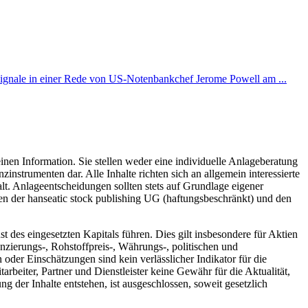
ignale in einer Rede von US-Notenbankchef Jerome Powell am ...
inen Information. Sie stellen weder eine individuelle Anlageberatung
trumenten dar. Alle Inhalte richten sich an allgemein interessierte
t. Anlageentscheidungen sollten stets auf Grundlage eigener
hen der hanseatic stock publishing UG (haftungsbeschränkt) und den
des eingesetzten Kapitals führen. Dies gilt insbesondere für Aktien
zierungs-, Rohstoffpreis-, Währungs-, politischen und
der Einschätzungen sind kein verlässlicher Indikator für die
rbeiter, Partner und Dienstleister keine Gewähr für die Aktualität,
 der Inhalte entstehen, ist ausgeschlossen, soweit gesetzlich