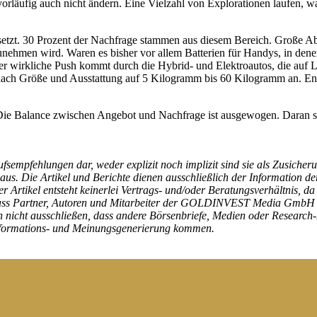
vorläufig auch nicht ändern. Eine Vielzahl von Explorationen laufen, w
gesetzt. 30 Prozent der Nachfrage stammen aus diesem Bereich. Große A
zunehmen wird. Waren es bisher vor allem Batterien für Handys, in de
er wirkliche Push kommt durch die Hybrid- und Elektroautos, die auf 
e nach Größe und Ausstattung auf 5 Kilogramm bis 60 Kilogramm an. Ent
Die Balance zwischen Angebot und Nachfrage ist ausgewogen. Daran soll
kaufsempfehlungen dar, weder explizit noch implizit sind sie als Zus
us. Die Artikel und Berichte dienen ausschließlich der Information de
kel entsteht keinerlei Vertrags- und/oder Beratungsverhältnis, da si
, dass Partner, Autoren und Mitarbeiter der GOLDINVEST Media GmbH 
en nicht ausschließen, dass andere Börsenbriefe, Medien oder Researc
Informations- und Meinungsgenerierung kommen.