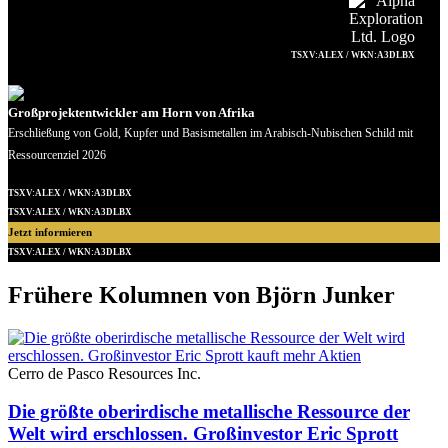
TSXV:ALEX / WKN:A3DLBX
Großprojektentwickler am Horn von Afrika
Erschließung von Gold, Kupfer und Basismetallen im Arabisch-Nubischen Schild mit
Ressourcenziel 2026
TSXV:ALEX / WKN:A3DLBX
TSXV:ALEX / WKN:A3DLBX
Jetzt informieren
TSXV:ALEX / WKN:A3DLBX
Frühere Kolumnen von Björn Junker
Cerro de Pasco Resources Inc.
Die größte oberirdische metallische Ressource der
Welt wird erschlossen. Großinvestor Eric Sprott