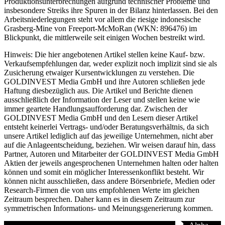
Produktionsunterbrechungen aufgrund technischer Probleme und
insbesondere Streiks ihre Spuren in der Bilanz hinterlassen. Bei den
Arbeitsniederlegungen steht vor allem die riesige indonesische
Grasberg-Mine von Freeport-McMoRan (WKN: 896476) im
Blickpunkt, die mittlerweile seit einigen Wochen bestreikt wird.
Hinweis: Die hier angebotenen Artikel stellen keine Kauf- bzw.
Verkaufsempfehlungen dar, weder explizit noch implizit sind sie als
Zusicherung etwaiger Kursentwicklungen zu verstehen. Die
GOLDINVEST Media GmbH und ihre Autoren schließen jede
Haftung diesbezüglich aus. Die Artikel und Berichte dienen
ausschließlich der Information der Leser und stellen keine wie
immer geartete Handlungsaufforderung dar. Zwischen der
GOLDINVEST Media GmbH und den Lesern dieser Artikel
entsteht keinerlei Vertrags- und/oder Beratungsverhältnis, da sich
unsere Artikel lediglich auf das jeweilige Unternehmen, nicht aber
auf die Anlageentscheidung, beziehen. Wir weisen darauf hin, dass
Partner, Autoren und Mitarbeiter der GOLDINVEST Media GmbH
Aktien der jeweils angesprochenen Unternehmen halten oder halten
können und somit ein möglicher Interessenkonflikt besteht. Wir
können nicht ausschließen, dass andere Börsenbriefe, Medien oder
Research-Firmen die von uns empfohlenen Werte im gleichen
Zeitraum besprechen. Daher kann es in diesem Zeitraum zur
symmetrischen Informations- und Meinungsgenerierung kommen.