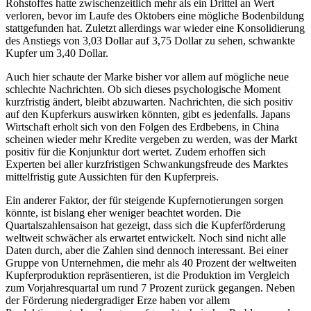
Rohstoffes hatte zwischenzeitlich mehr als ein Drittel an Wert
verloren, bevor im Laufe des Oktobers eine mögliche Bodenbildung
stattgefunden hat. Zuletzt allerdings war wieder eine Konsolidierung
des Anstiegs von 3,03 Dollar auf 3,75 Dollar zu sehen, schwankte
Kupfer um 3,40 Dollar.
Auch hier schaute der Marke bisher vor allem auf mögliche neue
schlechte Nachrichten. Ob sich dieses psychologische Moment
kurzfristig ändert, bleibt abzuwarten. Nachrichten, die sich positiv
auf den Kupferkurs auswirken könnten, gibt es jedenfalls. Japans
Wirtschaft erholt sich von den Folgen des Erdbebens, in China
scheinen wieder mehr Kredite vergeben zu werden, was der Markt
positiv für die Konjunktur dort wertet. Zudem erhoffen sich
Experten bei aller kurzfristigen Schwankungsfreude des Marktes
mittelfristig gute Aussichten für den Kupferpreis.
Ein anderer Faktor, der für steigende Kupfernotierungen sorgen
könnte, ist bislang eher weniger beachtet worden. Die
Quartalszahlensaison hat gezeigt, dass sich die Kupferförderung
weltweit schwächer als erwartet entwickelt. Noch sind nicht alle
Daten durch, aber die Zahlen sind dennoch interessant. Bei einer
Gruppe von Unternehmen, die mehr als 40 Prozent der weltweiten
Kupferproduktion repräsentieren, ist die Produktion im Vergleich
zum Vorjahresquartal um rund 7 Prozent zurück gegangen. Neben
der Förderung niedergradiger Erze haben vor allem