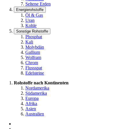
Seltene Erden
Energierohstoffe
Öl & Gas
Uran
Kohle
Sonstige Rohstoffe
Phosphat
Kali
Molybdän
Gallium
Wolfram
Chrom
Flussspat
Edelsteine
Rohstoffe nach Kontinenten
Nordamerika
Südamerika
Europa
Afrika
Asien
Australien