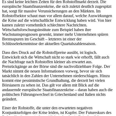
Es sind keine leichten Zeiten für den Rohstoffmarkt derzeit. Die
europäische Staatsfinanzenkrise, die sich zuletzt deutlich zugespitzt
hat, sorgt für massive Verunsicherungen an den Märkten. Im
Rohstoffsektor schaut man vor allem darauf, welche Auswirkungen
die Krise auf die wirtschaftliche Entwicklung haben wird. Von hier
kamen zuletzt vornehmlich schlechtere Nachrichten.
Wirtschaftsforschungsinstitute zum Beispiel haben ihre
Wachstumsprognosen gesenkt, immer mehr Unternehmen spüren
Bremsspuren im Geschäft – letzteres ist einer der
Schlüsselerkenntnisse der aktuellen Quartalszahlensaison.
Dass dies Druck auf die Rohstoffpreise ausübt, ist logisch.
Entwickelt sich die Wirtschaft nicht so stark wie erhofft, fällt auch
die Nachfrage nach Rohstoffen kleiner als erwartet aus.
Preisrückgänge an der Börse sind die nachvollziehbare Folge. Der
Markt nimmt die neuen Informationen vorweg, bevor sie sich
tatsächlich in den Zahlen der Unternehmen niederschlagen. Hinzu
kommt eine pessimistische Grundhaltung, die derzeit bei vielen
Börsianern zu sehen ist. Das gilt vor allem mit Blick auf die
andauernde europäische Staatsfinanzenkrise – daran haben auch die
politischen Führungswechsel in Griechenland und Italien nichts
geändert.
Einer der Rohstoffe, die unter den erwarteten negativen
Konjunkturfolgen der Krise leiden, ist Kupfer. Der Futureskurs des