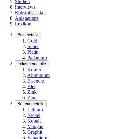
Studien
Interviews
Rohstoff-Ticker
Anlagetipps
Lexikon
Edelmetalle
Gold
Silber
Platin
Palladium
Industriemetalle
Kupfer
Aluminium
Eisenerz
Blei
Zink
Zinn
Batteriemetalle
Lithium
Nickel
Kobalt
Mangan
Graphit
Vanadium