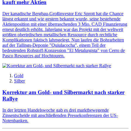
kauft mehr Aktien
Der kanadische Bergbau-Großinvestor Eric Sprott hat die Chance
längst erkannt und wie gestern bekannt wurde, seine bestehende
Aktienposition mit einer überraschenden 3 Mio. CAD Finanzierung
erneut deutlich erhöht. Jahrelang war das Projekt mit der weltweit
größten oberirdischen metallischen Ressource durch rechtliche
Komplikationen faktisch lahmgelegt. Nun laufen die Bohrarbeiten
auf der Tailings-Deponie "Quiulacocha", einem Teil der
bedeutenden Rohstoff-Konzession "El Metalurgista" von Cerro de
Pasco Resources auf Hochtouren.
Gold
Silber
Korrektur am Gold- und Silbermarkt nach starker
Rallye
In der letzten Handelswoche gab es drei marktbewegende
Zinsentscheide mit anschließenden Pressekonferenzen der US-
Notenbanken.