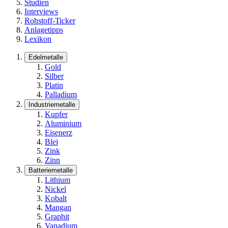
Studien
Interviews
Rohstoff-Ticker
Anlagetipps
Lexikon
Edelmetalle
Gold
Silber
Platin
Palladium
Industriemetalle
Kupfer
Aluminium
Eisenerz
Blei
Zink
Zinn
Batteriemetalle
Lithium
Nickel
Kobalt
Mangan
Graphit
Vanadium