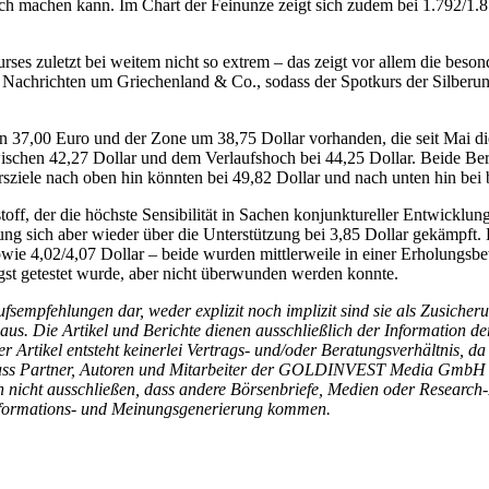
ch machen kann. Im Chart der Feinunze zeigt sich zudem bei 1.792/1.81
s zuletzt bei weitem nicht so extrem – das zeigt vor allem die besond
en Nachrichten um Griechenland & Co., sodass der Spotkurs der Silber
en 37,00 Euro und der Zone um 38,75 Dollar vorhanden, die seit Mai di
wischen 42,27 Dollar und dem Verlaufshoch bei 44,25 Dollar. Beide B
ziele nach oben hin könnten bei 49,82 Dollar und nach unten hin bei b
toff, der die höchste Sensibilität in Sachen konjunktureller Entwickl
rung sich aber wieder über die Unterstützung bei 3,85 Dollar gekämpft
sowie 4,02/4,07 Dollar – beide wurden mittlerweile in einer Erholung
gst getestet wurde, aber nicht überwunden werden konnte.
kaufsempfehlungen dar, weder explizit noch implizit sind sie als Zus
us. Die Artikel und Berichte dienen ausschließlich der Information de
kel entsteht keinerlei Vertrags- und/oder Beratungsverhältnis, da si
, dass Partner, Autoren und Mitarbeiter der GOLDINVEST Media GmbH 
en nicht ausschließen, dass andere Börsenbriefe, Medien oder Researc
Informations- und Meinungsgenerierung kommen.