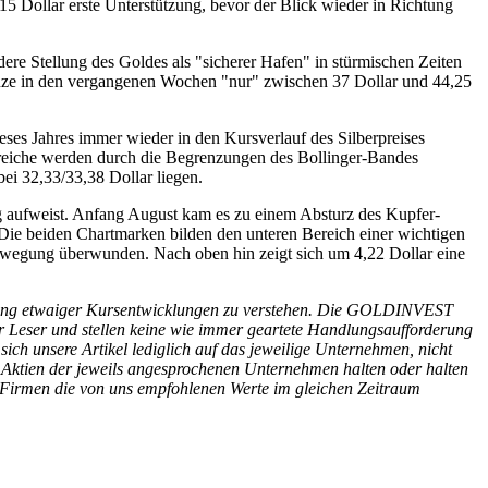
5 Dollar erste Unterstützung, bevor der Blick wieder in Richtung
ere Stellung des Goldes als "sicherer Hafen" in stürmischen Zeiten
unze in den vergangenen Wochen "nur" zwischen 37 Dollar und 44,25
eses Jahres immer wieder in den Kursverlauf des Silberpreises
ereiche werden durch die Begrenzungen des Bollinger-Bandes
ei 32,33/33,38 Dollar liegen.
ung aufweist. Anfang August kam es zu einem Absturz des Kupfer-
. Die beiden Chartmarken bilden den unteren Bereich einer wichtigen
sbewegung überwunden. Nach oben hin zeigt sich um 4,22 Dollar eine
icherung etwaiger Kursentwicklungen zu verstehen. Die GOLDINVEST
r Leser und stellen keine wie immer geartete Handlungsaufforderung
ch unsere Artikel lediglich auf das jeweilige Unternehmen, nicht
Aktien der jeweils angesprochenen Unternehmen halten oder halten
h-Firmen die von uns empfohlenen Werte im gleichen Zeitraum