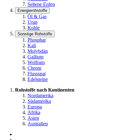
Seltene Erden
Energierohstoffe
Öl & Gas
Uran
Kohle
Sonstige Rohstoffe
Phosphat
Kali
Molybdän
Gallium
Wolfram
Chrom
Flussspat
Edelsteine
Rohstoffe nach Kontinenten
Nordamerika
Südamerika
Europa
Afrika
Asien
Australien