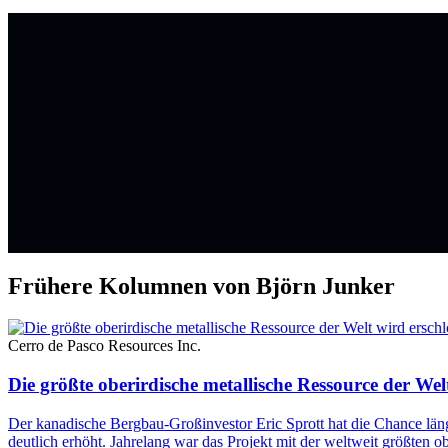
Frühere Kolumnen von Björn Junker
Cerro de Pasco Resources Inc.
Die größte oberirdische metallische Ressource der Wel
Der kanadische Bergbau-Großinvestor Eric Sprott hat die Chance län
deutlich erhöht. Jahrelang war das Projekt mit der weltweit größten o