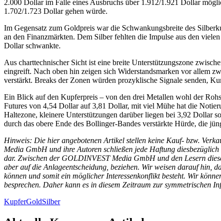
2.000 Dollar im Falle eines Ausbruchs über 1.912/1.921 Dollar mögli
1.702/1.723 Dollar gehen würde.
Im Gegensatz zum Goldpreis war die Schwankungsbreite des Silberkurse
an den Finanzmärkten. Dem Silber fehlten die Impulse aus den viel
Dollar schwankte.
Aus charttechnischer Sicht ist eine breite Unterstützungszone zwisch
eingreift. Nach oben hin zeigen sich Widerstandsmarken vor allem z
verstärkt. Breaks der Zonen würden prozyklische Signale senden, Kurs
Ein Blick auf den Kupferpreis – von den drei Metallen wohl der Rohs
Futures von 4,54 Dollar auf 3,81 Dollar, mit viel Mühe hat die Notie
Haltezone, kleinere Unterstützungen darüber liegen bei 3,92 Dollar 
durch das obere Ende des Bollinger-Bandes verstärkte Hürde, die jün
Hinweis: Die hier angebotenen Artikel stellen keine Kauf- bzw. Ver
Media GmbH und ihre Autoren schließen jede Haftung diesbezüglich a
dar. Zwischen der GOLDINVEST Media GmbH und den Lesern dieser Arti
aber auf die Anlageentscheidung, beziehen. Wir weisen darauf hin
können und somit ein möglicher Interessenkonflikt besteht. Wir könn
besprechen. Daher kann es in diesem Zeitraum zur symmetrischen 
Kupfer
Gold
Silber