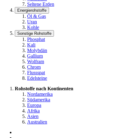
Seltene Erden
Energierohstoffe
Öl & Gas
Uran
Kohle
Sonstige Rohstoffe
Phosphat
Kali
Molybdän
Gallium
Wolfram
Chrom
Flussspat
Edelsteine
Rohstoffe nach Kontinenten
Nordamerika
Südamerika
Europa
Afrika
Asien
Australien