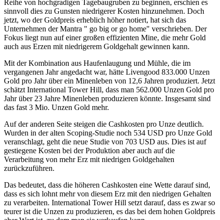
Reihe von hochgradigen Tagebaugruben zu beginnen, erschien es
sinnvoll dies zu Gunsten niedrigerer Kosten hinzunehmen. Doch
jetzt, wo der Goldpreis erheblich höher notiert, hat sich das
Unternehmen der Mantra " go big or go home" verschrieben. Der
Fokus liegt nun auf einer großen effizienten Mine, die mehr Gold
auch aus Erzen mit niedrigerem Goldgehalt gewinnen kann.
Mit der Kombination aus Haufenlaugung und Mühle, die im
vergangenen Jahr angedacht war, hätte Livengood 833.000 Unzen
Gold pro Jahr über ein Minenleben von 12,6 Jahren produziert. Jetzt
schätzt International Tower Hill, dass man 562.000 Unzen Gold pro
Jahr über 23 Jahre Minenleben produzieren könnte. Insgesamt sind
das fast 3 Mio. Unzen Gold mehr.
Auf der anderen Seite steigen die Cashkosten pro Unze deutlich.
Wurden in der alten Scoping-Studie noch 534 USD pro Unze Gold
veranschlagt, geht die neue Studie von 703 USD aus. Dies ist auf
gestiegene Kosten bei der Produktion aber auch auf die
Verarbeitung von mehr Erz mit niedrigen Goldgehalten
zurückzuführen.
Das bedeutet, dass die höheren Cashkosten eine Wette darauf sind,
dass es sich lohnt mehr von diesem Erz mit den niedrigen Gehalten
zu verarbeiten. International Tower Hill setzt darauf, dass es zwar so
teurer ist die Unzen zu produzieren, es das bei dem hohen Goldpreis