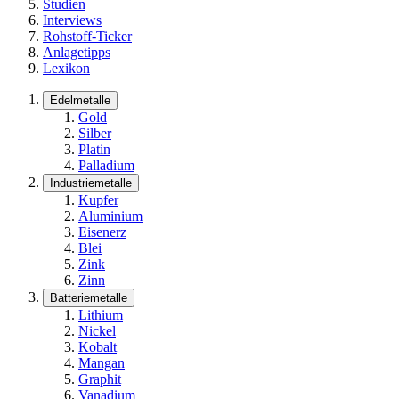
Studien
Interviews
Rohstoff-Ticker
Anlagetipps
Lexikon
Edelmetalle
Gold
Silber
Platin
Palladium
Industriemetalle
Kupfer
Aluminium
Eisenerz
Blei
Zink
Zinn
Batteriemetalle
Lithium
Nickel
Kobalt
Mangan
Graphit
Vanadium