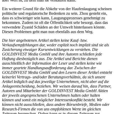
aber Wert ist, zu dem man sie verkaufen kann.
Ein weiterer Grund für die Abkehr von der Haufenlaugung scheinen
politische und regulatorische Bedenken zu sein. Zhou gesteht ein,
dass es schwieriger sein kann, Laugungsprozesses genehmigt zu
bekommen. Zudem ist oft die Öffentlichkeit sehr besorgt, dass das
verwendete Zyanid Schäden an der Umwelt hinterlassen könnte.
Diesen Problemen geht man nun ebenfalls aus dem Weg.
Die hier angebotenen Artikel stellen keine Kauf- bzw.
Verkaufsempfehlungen dar, weder explizit noch implizit sind sie als
Zusicherung etwaiger Kursentwicklungen zu verstehen. Die
GOLDINVEST Media GmbH und ihre Autoren schließen jede
Haftung diesbezüglich aus. Die Artikel und Berichte dienen
ausschließlich der Information der Leser und stellen keine wie
immer geartete Handlungsaufforderung dar. Zwischen der
GOLDINVEST Media GmbH und den Lesern dieser Artikel entsteht
keinerlei Vertrags- und/oder Beratungsverhältnis, da sich unsere
Artikel lediglich auf das jeweilige Unternehmen, nicht aber auf die
Anlageentscheidung, beziehen. Wir weisen darauf hin, dass Partner,
Autoren und Mitarbeiter der GOLDINVEST Media GmbH Aktien
der jeweils angesprochenen Unternehmen halten oder halten
können und somit ein möglicher Interessenkonflikt besteht. Wir
können nicht ausschließen, dass andere Börsenbriefe, Medien oder
Research-Firmen die von uns empfohlenen Werte im gleichen
Zeitraum besprechen. Daher kann es in diesem Zeitraum zur