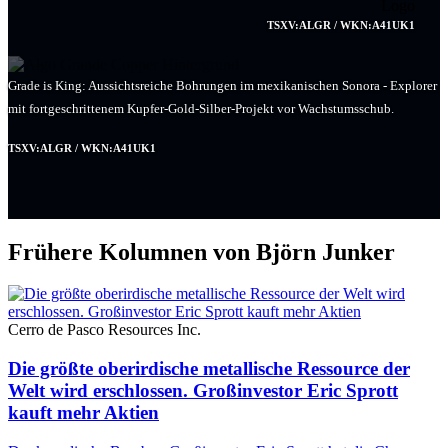
TSXV:ALGR / WKN:A41UK1
Grade is King: Aussichtsreiche Bohrungen im mexikanischen Sonora - Explorer
mit fortgeschrittenem Kupfer-Gold-Silber-Projekt vor Wachstumsschub.
TSXV:ALGR / WKN:A41UK1
Frühere Kolumnen von Björn Junker
Cerro de Pasco Resources Inc.
Die größte oberirdische metallische Ressource der
Welt wird erschlossen. Großinvestor Eric Sprott
kauft mehr Aktien