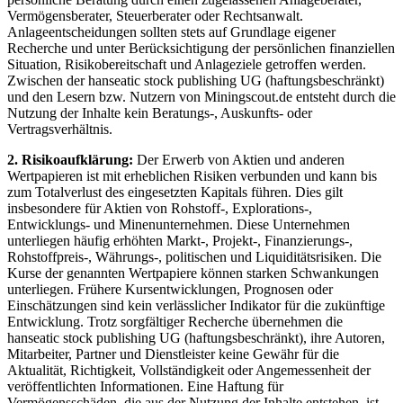
Vermögensberater, Steuerberater oder Rechtsanwalt.
Anlageentscheidungen sollten stets auf Grundlage eigener
Recherche und unter Berücksichtigung der persönlichen finanziellen
Situation, Risikobereitschaft und Anlageziele getroffen werden.
Zwischen der hanseatic stock publishing UG (haftungsbeschränkt)
und den Lesern bzw. Nutzern von Miningscout.de entsteht durch die
Nutzung der Inhalte kein Beratungs-, Auskunfts- oder
Vertragsverhältnis.
2. Risikoaufklärung:
Der Erwerb von Aktien und anderen
Wertpapieren ist mit erheblichen Risiken verbunden und kann bis
zum Totalverlust des eingesetzten Kapitals führen. Dies gilt
insbesondere für Aktien von Rohstoff-, Explorations-,
Entwicklungs- und Minenunternehmen. Diese Unternehmen
unterliegen häufig erhöhten Markt-, Projekt-, Finanzierungs-,
Rohstoffpreis-, Währungs-, politischen und Liquiditätsrisiken. Die
Kurse der genannten Wertpapiere können starken Schwankungen
unterliegen. Frühere Kursentwicklungen, Prognosen oder
Einschätzungen sind kein verlässlicher Indikator für die zukünftige
Entwicklung. Trotz sorgfältiger Recherche übernehmen die
hanseatic stock publishing UG (haftungsbeschränkt), ihre Autoren,
Mitarbeiter, Partner und Dienstleister keine Gewähr für die
Aktualität, Richtigkeit, Vollständigkeit oder Angemessenheit der
veröffentlichten Informationen. Eine Haftung für
Vermögensschäden, die aus der Nutzung der Inhalte entstehen, ist