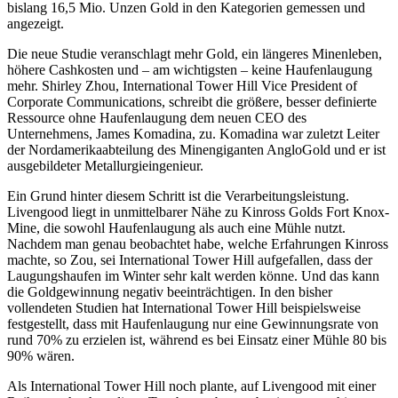
bislang 16,5 Mio. Unzen Gold in den Kategorien gemessen und
angezeigt.
Die neue Studie veranschlagt mehr Gold, ein längeres Minenleben,
höhere Cashkosten und – am wichtigsten – keine Haufenlaugung
mehr. Shirley Zhou, International Tower Hill Vice President of
Corporate Communications, schreibt die größere, besser definierte
Ressource ohne Haufenlaugung dem neuen CEO des
Unternehmens, James Komadina, zu. Komadina war zuletzt Leiter
der Nordamerikaabteilung des Minengiganten AngloGold und er ist
ausgebildeter Metallurgieingenieur.
Ein Grund hinter diesem Schritt ist die Verarbeitungsleistung.
Livengood liegt in unmittelbarer Nähe zu Kinross Golds Fort Knox-
Mine, die sowohl Haufenlaugung als auch eine Mühle nutzt.
Nachdem man genau beobachtet habe, welche Erfahrungen Kinross
machte, so Zou, sei International Tower Hill aufgefallen, dass der
Laugungshaufen im Winter sehr kalt werden könne. Und das kann
die Goldgewinnung negativ beeinträchtigen. In den bisher
vollendeten Studien hat International Tower Hill beispielsweise
festgestellt, dass mit Haufenlaugung nur eine Gewinnungsrate von
rund 70% zu erzielen ist, während es bei Einsatz einer Mühle 80 bis
90% wären.
Als International Tower Hill noch plante, auf Livengood mit einer