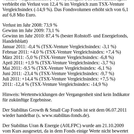
verbleibt ein Verlust von 12,4 % im Vergleich zum TSX-Venture
Vergleichsindex (-14,9 %). Das Fondsvolumen erhöht sich von 6,1
auf 6,8 Mio Euro.
Verlust im Jahr 2008: 73,9 %
Gewinn im Jahr 2009: 73,1 %
Gewinn im Jahr 2010: 87,4 % (bester Rohstoff- und Energiefonds,
Handelsblatt)
Januar 2011: -0,4 % (TSX-Venture Vergleichsindex: -3,1 %)
Februar 2011: +4,0 % (TSX-Venture Vergleichsindex: +7,4 %)
März 2011: -5,0 % (TSX-Venture Vergleichsindex: -6,8 %)
April 2011: +1,9 % (TSX-Venture Vergleichsindex: -3,7 %)
Mai 2011: -9,5 % (TSX-Venture Vergleichsindex: -6,1 %)
Juni 2011: -23,4 % (TSX-Venture Vergleichsindex: -9,7 %)
Juli 2011: +14,4 % (TSX-Venture Vergleichsindex: +7,5 %)
2011: -12,4 % (TSX-Venture Vergleichsindex: -14,9 %)
Hinweis: Wertentwicklungen der Vergangenheit sind kein Indikator
für zukünftige Ergebnisse.
Der Stabilitas Growth & Small Cap Fonds ist seit dem 06.07.2011
wieder handelbar (s. www.stabilitas-fonds.de).
Der Stabilitas Uran & Energie (A0LFPC) wurde am 21.10.2009
vom Kurs ausgesetzt, da in dem Fonds einige Werte nicht bewertet