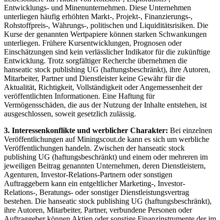
Entwicklungs- und Minenunternehmen. Diese Unternehmen
unterliegen häufig erhöhten Markt-, Projekt-, Finanzierungs-,
Rohstoffpreis-, Währungs-, politischen und Liquiditätsrisiken. Die
Kurse der genannten Wertpapiere können starken Schwankungen
unterliegen. Frühere Kursentwicklungen, Prognosen oder
Einschätzungen sind kein verlässlicher Indikator für die zukünftige
Entwicklung. Trotz sorgfältiger Recherche übernehmen die
hanseatic stock publishing UG (haftungsbeschränkt), ihre Autoren,
Mitarbeiter, Partner und Dienstleister keine Gewähr für die
Aktualität, Richtigkeit, Vollständigkeit oder Angemessenheit der
veröffentlichten Informationen. Eine Haftung für
Vermögensschäden, die aus der Nutzung der Inhalte entstehen, ist
ausgeschlossen, soweit gesetzlich zulässig.
3. Interessenkonflikte und werblicher Charakter:
Bei einzelnen
Veröffentlichungen auf Miningscout.de kann es sich um werbliche
Veröffentlichungen handeln. Zwischen der hanseatic stock
publishing UG (haftungsbeschränkt) und einem oder mehreren im
jeweiligen Beitrag genannten Unternehmen, deren Dienstleistern,
Agenturen, Investor-Relations-Partnern oder sonstigen
Auftraggebern kann ein entgeltlicher Marketing-, Investor-
Relations-, Beratungs- oder sonstiger Dienstleistungsvertrag
bestehen. Die hanseatic stock publishing UG (haftungsbeschränkt),
ihre Autoren, Mitarbeiter, Partner, verbundene Personen oder
Auftraggeber können Aktien oder sonstige Finanzinstrumente der im