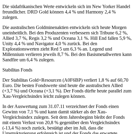
Die südafrikanischen Werte entwickeln sich im New Yorker Handel
freundlicher. DRD Gold können 4,4 % und Harmony 2,4 %
zulegen.
Die australischen Goldminenaktien entwickeln sich heute Morgen
uneinheitlich. Bei den Produzenten verbessern sich Tribune 6,2 %,
Allied 3,7 %, Regis 3,2 % und Oceana 3,1 %. Hill End fallen 5,9 %,
Unity 4,4 % und Navigator 4,0 % zurück. Bei den
Explorationswerten zieht Red 5 um 6,3 % an. Legend und
Millennium verlieren jeweils 8,7 %. Bei den Basismetallwerten kann
Sandfire um 6,4 % zulegen.
Stabilitas Fonds
Der Stabilitas Gold+Resourcen (A0F6BP) verliert 1,8 % auf 60,70
Euro. Die besten Fondswerte sind heute die australischen Allied
(+3,7 %) und Oceana (+3,1 %). Der Fonds dürfte heute parallel zum
Xau-Vergleichsindex leicht zulegen können.
In der Auswertung zum 31.07.11 verzeichnet der Fonds einen
Gewinn von 7,1 % und kann damit stärker als der Xau-
Vergleichsindex zulegen. Seit dem Jahresbeginn bleibt der Fonds
mit einem Verlust von 20,8 % gegenüber dem Vergleichsindex
(-13,4 %) noch zurück, bestätigt aber im Juli, dass die
Umstrukturierung erfolgreich ist und der Fonds das erwartete