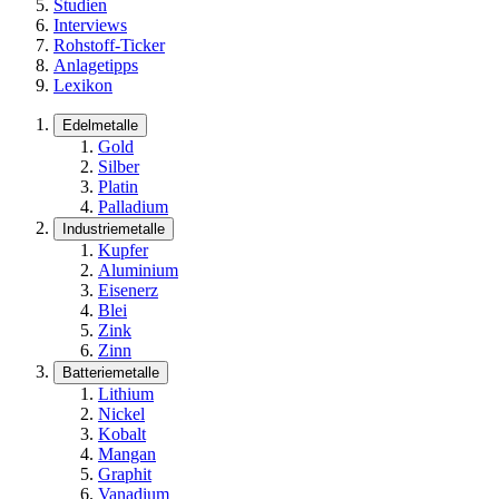
Studien
Interviews
Rohstoff-Ticker
Anlagetipps
Lexikon
Edelmetalle
Gold
Silber
Platin
Palladium
Industriemetalle
Kupfer
Aluminium
Eisenerz
Blei
Zink
Zinn
Batteriemetalle
Lithium
Nickel
Kobalt
Mangan
Graphit
Vanadium