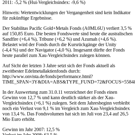
2011: -5,2 % (Hui-Vergleichsindex: -9,6 %)
Hinweis: Wertentwicklungen der Vergangenheit sind kein Indikator
für zukünftige Ergebnisse.
Der Stabilitas Pacific Gold+Metals Fonds (A0ML6U) verliert 3,5 %
auf 150,85 Euro. Die besten Fondswerte sind heute die australischen
Sandfire (+6,4 %), Tribune (+6,2 %) und Azumah (+4,6 %).
Belastet wird der Fonds durch die Kursrückgänge der Unity
(-4,4 %) und der Navigator (-4,0 %). Insgesamt dürfte der Fonds
heute parallel zum Xau-Vergleichsindex zulegen können.
Auf Sicht der letzten 3 Jahre setzt sich der Fonds aktuell als
zweitbester Edelmetallaktienfonds durch:
http://www.onvista.de/fonds/performance.html?
TIME_SPAN=3Y&DIA=ABS&TYPE_FUND=72&FOCUS=5584
In der Auswertung zum 31.0.11 verzeichnet der Fonds einen
Gewinn von 12,7 % und kann deutlich stärker als der Xau-
Vergleichsindex (+6,1 %) zulegen. Seit dem Jahresbeginn verbleibt
noch ein Verlust von 9,1 % im Vergleich zum Xau-Vergleichsindex
von 13,4 %. Das Fondsvolumen hat sich im Juli von 23,4 auf 26,5
Mio Euro erhöht.
Gewinn im Jahr 2007: 12,5 %
Verlust im Jahr 2008: 63,5 %