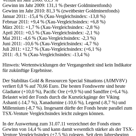
Gewinn im Jahr 2009: 131,1 % (bester Goldminenfonds)
Gewinn im Jahr 2010: 81,3 % (zweitbester Goldminenfonds)
Januar 2011: -15,4 % (Xau-Vergleichsindex: -13,8 %)
Februar 2011: +9,4 % (Xau-Vergleichsindex: +6,8 %)
März 2011: +1,7 % (Xau-Vergleichsindex: -2,8 %)
April 2011: +0,5 % (Xau-Vergleichsindex: -2,1 %)
Mai 2011: -4,6 % (Xau-Vergleichsindex: -2,3 %)
Juni 2011: -10,6 % (Xau-Vergleichsindex: -4,7 %)
Juli 2011: +12,7 % (Xau-Vergleichsindex: (+6,1 %)
2011: -9,1 % (Xau-Vergleichsindex: -13,4 %)
Hinweis: Wertentwicklungen der Vergangenheit sind kein Indikator
für zukünftige Ergebnisse.
Der Stabilitas Gold & Ressourcen Special Situations (A0MV8V)
verliert 0,8 % auf 70,66 Euro. Die besten Fondswerte sind heute
Gladiator (+10,0 %), Pacific Ore (+9,9 %) und Sandfire (+6,4 %).
Belastet wird der Fonds durch die Kursrückgänge der Viking
Ashanti (-14,7 %), Xanadumine (-10,6 %), Legend (-8,7 %) und
Millennium (-8,7 %). Insgesamt dürfte der Fonds heute parallel zum
TSX-Venture Vergleichsindex leicht zulegen können.
In der Auswertung zum 31.07.11 verzeichnet der Fonds einen
Gewinn von 14,4 % und kann damit wesentlich stärker als der TSX-
Venture Vergleichsindex (+7,5 %) zulegen. Seit dem Jahresbeginn