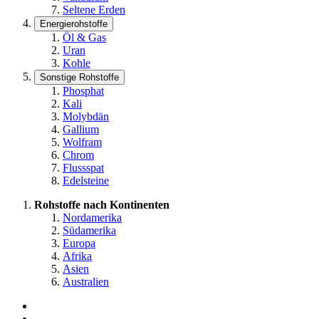
Seltene Erden
Energierohstoffe
Öl & Gas
Uran
Kohle
Sonstige Rohstoffe
Phosphat
Kali
Molybdän
Gallium
Wolfram
Chrom
Flussspat
Edelsteine
Rohstoffe nach Kontinenten
Nordamerika
Südamerika
Europa
Afrika
Asien
Australien