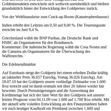
Goldminenaktien entwickeln sich weltweit uneinheitlich und bleiben
grundsätzlich hinter der Entwicklung des Goldpreises zurück.
Von der Weltfinanzkrise zum Crack-up-Boom (Katastrophenhausse)
Indien erhöht den Leitzins um 0,50 auf 8,00 %. Die Teuerungsrate
erreichte im Juni 9,4 %.
Griechenland wählt die BNP Paribas, die Deutsche Bank und
HSBC als Organisatoren für den Bondtausch.
Kommentar: Die italienische Regierung wählt die Cosa Nostra und
die Camorra als Organisatoren für die Überwachung des
Waffenrechts.
Die Edelmetallmärkte
Auf Eurobasis steigt der Goldpreis bei einem erholten Dollar kräftig
an (aktueller Preis 36.657 Euro/kg, Vortag 36.026 Euro/kg). Am
18.07.10 hat der Goldpreis unsere vorläufige Zielmarke von 1.600
$/oz erreicht und ist damit erstmals seit über 20 Jahren wieder fair
bewertet. Durch Preissteigerungen und die Ausweitung der
Kreditmenge hat sich der faire Wert für den Goldpreis seit unserer
letzten Prognose vom 04.11.09 von 1.600 auf 1.700 $/oz erhöht. Mit
der aktuell sehr volatilen Entwicklung an den Finanzmärkten halten
wir nach heutiger Kaufkraft ein Preisband zwischen 1.600 und