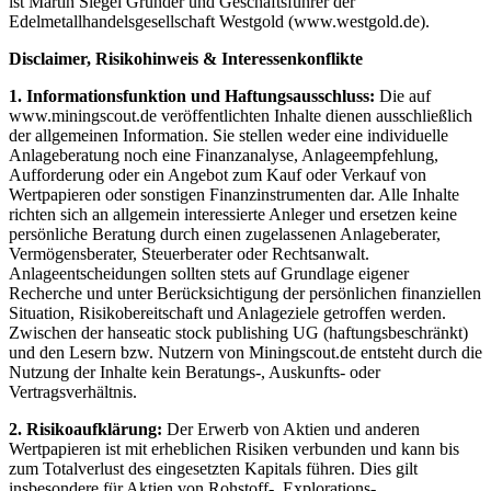
ist Martin Siegel Gründer und Geschäftsführer der
Edelmetallhandelsgesellschaft Westgold (www.westgold.de).
Disclaimer, Risikohinweis & Interessenkonflikte
1. Informationsfunktion und Haftungsausschluss:
Die auf
www.miningscout.de veröffentlichten Inhalte dienen ausschließlich
der allgemeinen Information. Sie stellen weder eine individuelle
Anlageberatung noch eine Finanzanalyse, Anlageempfehlung,
Aufforderung oder ein Angebot zum Kauf oder Verkauf von
Wertpapieren oder sonstigen Finanzinstrumenten dar. Alle Inhalte
richten sich an allgemein interessierte Anleger und ersetzen keine
persönliche Beratung durch einen zugelassenen Anlageberater,
Vermögensberater, Steuerberater oder Rechtsanwalt.
Anlageentscheidungen sollten stets auf Grundlage eigener
Recherche und unter Berücksichtigung der persönlichen finanziellen
Situation, Risikobereitschaft und Anlageziele getroffen werden.
Zwischen der hanseatic stock publishing UG (haftungsbeschränkt)
und den Lesern bzw. Nutzern von Miningscout.de entsteht durch die
Nutzung der Inhalte kein Beratungs-, Auskunfts- oder
Vertragsverhältnis.
2. Risikoaufklärung:
Der Erwerb von Aktien und anderen
Wertpapieren ist mit erheblichen Risiken verbunden und kann bis
zum Totalverlust des eingesetzten Kapitals führen. Dies gilt
insbesondere für Aktien von Rohstoff-, Explorations-,