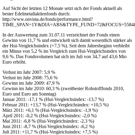
Auf Sicht der letzten 12 Monate setzt sich der Fonds aktuell als
bester Edelmetallaktienfonds durch:
http://www.onvista.de/fonds/performance.html?
TIME_SPAN=1Y&DIA=ABS&TYPE_FUND=72&FOCUS=5584
In der Auswertung zum 31.07.11 verzeichnet der Fonds einen
Gewinn von 11,7 % und entwickelt sich damit wesentlich stärker als
der Hui-Vergleichsindex (+7,5 %). Seit dem Jahresbeginn verbleibt
ein Minus von 5,2 % im Vergleich zum Hui-Vergleichsindex von
9,6 %. Das Fondsvolumen hat sich im Juli von 34,7 auf 43,6 Mio
Euro erhöht.
Verlust im Jahr 2007: 5,9 %
Verlust im Jahr 2008: 75,6 %
Gewinn im Jahr 2009: 47,9 %
Gewinn im Jahr 2010: 60,3 % (zweitbester Rohstofffonds 2010,
Euro und Euro am Sonntag)
Januar 2011: -17,1 % (Hui-Vergleichsindex: -13,7 %)
Februar 2011: +13,7 % (Hui-Vergleichsindex: +10,5 %)
März 2011: +6,1 % (Hui-Vergleichsindex: -1,9 %)
April 2011: -0,2 % (Hui-Vergleichsindex: -2,0 %)
Mai 2011: -6,8 % (Hui-Vergleichsindex: -2,3 %)
Juni 2011: -8,7 % (Hui-Vergleichsindex: -6,2 %)
Juli 2011: +11,7 % (Hui-Vergleichsindex: +7,5 %)