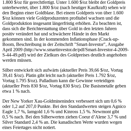
1.800 $/oz für gerechtfertigt. Unter 1.600 $/oz bleibt der Goldpreis
unterbewertet, über 1.800 $/oz (nach heutiger Kaufkraft) sehen wir
den Beginn einer Goldblase. Bei einem Goldpreis von über 1.600
$/oz können viele Goldproduzenten profitabel wachsen und die
Goldproduktion insgesamt längerfristig erhöhen. Zu beachten ist,
dass sich die Berichterstattung über Gold in den letzten Jahren
positiv verändert hat und schwächere Hände in den Markt
gekommen sind. In der kommenden Inflationsphase (Crack-up-
Boom, Beschreibung in der Zeitschrift "Smart-Investor", Ausgabe
April 2009 (http://www.smartinvestor.de/pdf/Smart-Investor-4-2009-
S-44-49.pdf) wird der Zielkurs des Goldpreises deutlich angehoben
werden müssen.
Silber entwickelt sich aufwärts (aktueller Preis 39,66 $/oz, Vortag
39,41 $/oz). Platin gibt leicht nach (aktueller Preis 1.792 $/oz,
Vortag 1.795 $/oz). Palladium kann die Gewinne verteidigen
(aktueller Preis 830 $/oz, Vortag 830 $/oz). Die Basismetalle geben
etwa 1 % nach.
Der New Yorker Xau-Goldminenindex verbessert sich um 0,6 %
oder 1,2 auf 207,0 Punkte. Bei den Standardwerten steigen Agnico
Eagle 1,7 %, Iamgold 1,6 % und Kinross 1,5 %. Newmont gibt
0,5 % nach. Bei den Silberwerten ziehen Coeur d’Alene 3,7 % und
Silver Standard 2,4 % an. Die kanadischen Werte wurden wegen
eines Feiertages nicht notiert.