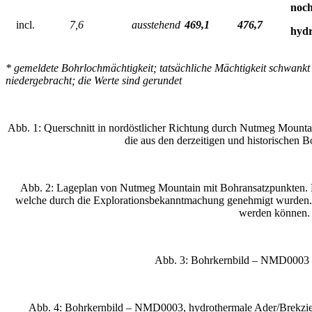
noch
incl.
7,6
ausstehend
469,1
476,7
hydr
* gemeldete Bohrlochmächtigkeit; tatsächliche Mächtigkeit schwan
niedergebracht; die Werte sind gerundet
Abb. 1: Querschnitt in nordöstlicher Richtung durch Nutmeg Mountai
die aus den derzeitigen und historischen B
Abb. 2: Lageplan von Nutmeg Mountain mit Bohransatzpunkten. Di
welche durch die Explorationsbekanntmachung genehmigt wurden. Die
werden können. 
Abb. 3: Bohrkernbild – NMD0003 vo
Abb. 4: Bohrkernbild – NMD0003, hydrothermale Ader/Brekzie, di