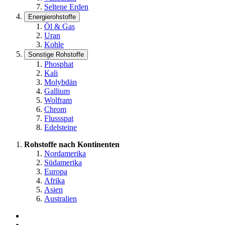
Seltene Erden
Energierohstoffe
Öl & Gas
Uran
Kohle
Sonstige Rohstoffe
Phosphat
Kali
Molybdän
Gallium
Wolfram
Chrom
Flussspat
Edelsteine
Rohstoffe nach Kontinenten
Nordamerika
Südamerika
Europa
Afrika
Asien
Australien