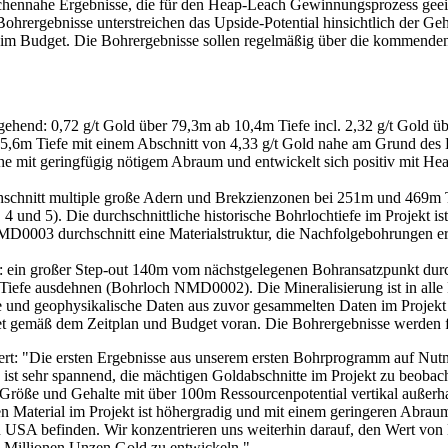
nnahe Ergebnisse, die für den Heap-Leach Gewinnungsprozess geeigne
Bohrergebnisse unterstreichen das Upside-Potential hinsichtlich der G
im Budget. Die Bohrergebnisse sollen regelmäßig über die kommenden
sgehend: 0,72 g/t Gold über 79,3m ab 10,4m Tiefe incl. 2,32 g/t Gold
 25,6m Tiefe mit einem Abschnitt von 4,33 g/t Gold nahe am Grund de
che mit geringfügig nötigem Abraum und entwickelt sich positiv mit H
hschnitt multiple große Adern und Brekzienzonen bei 251m und 469m T
 4 und 5). Die durchschnittliche historische Bohrlochtiefe im Projekt 
MD0003 durchschnitt eine Materialstruktur, die Nachfolgebohrungen er
s: ein großer Step-out 140m vom nächstgelegenen Bohransatzpunkt durc
 Tiefe ausdehnen (Bohrloch NMD0002). Die Mineralisierung ist in alle
he und geophysikalische Daten aus zuvor gesammelten Daten im Projekt i
t gemäß dem Zeitplan und Budget voran. Die Bohrergebnisse werden f
t: "Die ersten Ergebnisse aus unserem ersten Bohrprogramm auf Nutm
s ist sehr spannend, die mächtigen Goldabschnitte im Projekt zu beobac
der Größe und Gehalte mit über 100m Ressourcenpotential vertikal auß
 Material im Projekt ist höhergradig und mit einem geringeren Abraum
n USA befinden. Wir konzentrieren uns weiterhin darauf, den Wert von
en Millionen Unzen Gold zu entwickeln."