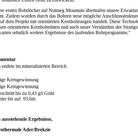
e ersten Bohrlöcher auf Nutmeg Mountain übertrafen unsere Erwartunge
t. Zudem wurden durch das Bohren neue mögliche Anschlussstrukturen in 
dem Projekt mit orientierten Kernbohrungen handelt. Diese Technologie
euen orientierten Kernbohrdaten und auch unser Verständnis der Stratig
warten sehnlich weitere Ergebnisse des laufenden Bohrprogramms."
mentar
 endete im mineralisierten Bereich
tige Kerngewinnung
tige Kerngewinnung
hschnitt bis zu 0,43 g/t Gold
nter bis auf 93,6m
 ausstehende Ergebnisse,
othermale Ader/Brekzie