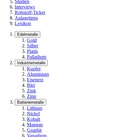
Studien
Interviews
Rohstoff-Ticker
Anlagetipps
Lexikon
Edelmetalle
Gold
Silber
Platin
Palladium
Industriemetalle
Kupfer
Aluminium
Eisenerz
Blei
Zink
Zinn
Batteriemetalle
Lithium
Nickel
Kobalt
Mangan
Graphit
Vanadium