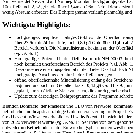
Nun vermeldet NevGold auf Nutmeg Mountain hochgradige, oberfläche
10m Tiefe incl. 2,32 g/t Gold über 13,4m ab 26m Tiefe. Diese ersten 
wenig Abraum erfordert. Das Bohrprogramm verläuft planmäßig und 
Wichtigste Highlights:
hochgradiges, heap-leach-fähiges Gold von der Oberfläche au
über 23,9m ab 24,1m Tiefe, incl. 0,89 g/t Gold über 11,4m ab
Bereich verloren). Die Mineralisierung beginnt an der Oberflä
(vgl. Abb. 1).
Hochgradiges Potential in der Tiefe: Bohrloch NMD0003 durc
noch komplett unerforschtem Bereich des Projekts (vgl. Abb. 1,
Ressourcenerweiterungspotential in der Tiefe. Das Bohrloch N
hochgradige Anschlussstruktur in der Tiefe anzeigen.
offene, oberflächennahe Mineralisierung entlang des Streichen
beginnen und sich mit Gehalten bis zu 0,43 g/t Gold bis 93,6m
geplant, um zusätzliche Ziele zu testen, die durch geochemisc
Update zum derzeitigen Bohrprogramm: das Programm schreite
Brandon Bonifacio, der Präsident und CEO von NevGold, kommentier
befindliche und heap-leach-fähige Goldmineralisierung im Projekt. E
Gold besteht. Wir sehen erhebliches Upside-Potential hinsichtlich 
von 2020 verwendet wurde (vgl. Abb. 1). Sehr viel von dem gebohrten
entweder im Betrieb oder in der Entwicklungsphase in den westliche
herauszustellen. Ziel ist es, eine Heap-Leach Ressource von mehrer