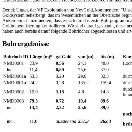
Derick Unger, der VP Exploration von NevGold, kommentiert: "Unser
Goldsystem beherbergt, das im Wesentlichen an der Oberfläche beginn
Außerdem ist anzumerken, dass es sich um das erste Bohrprogramm auf 
Goldmineralisierung kontrollieren. Wir sind darauf gespannt, diese n
haben auch bereits darauf folgende Bohrlöcher abgeschlossen und er
Bohrergebnisse
Bohrloch ID
Länge (m)*
g/t Gold
von (m)
bis (m)
Kom
NMD0001
23,9
0,56
24,1
48,0
Loch
incl.
11,4
0,89
25,6
37,0
NMD0001a
53,3
0,20
29,0
82,3
dürf
NMD0001a
24,2
0,28
135,2
159,4
dürf
durc
NMD0002
10,0
0,16
4,8
14,8
hinu
NMD0003
79,3
0,72
10,4
89,6
incl.
13,4
2,32
25,6
39,0
noch
incl.
11,0
ausstehend
251,3
262,3
hydr