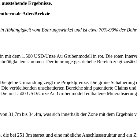
 ausstehende Ergebnisse,
othermale Ader/Brekzie
kt in Abhängigkeit vom Bohrungswinkel und ist etwa 70%-90% der Boh
n mit dem 1.500 USD/Unze Au Grubenmodell in rot. Die roten Interval
ohrtätigkeiten stammen. Der in orange gestrichelte Bereich zeigt zusätz
e gelbe Umrandung zeigt die Projektgrenze. Die grüne Schattierung 
 verbleibenden unschattierten Bereiche sind patentierte Claims und p
Die im 1.500 USD/Unze Au Grubenmodell enthaltene Mineralisierung i
n 31,7m bis 34,4m, was sich innerhalb der Zone mit dem Ergebnis vo
e bei 251,3m startet und eine mögliche Anschlussstruktur und ein Ziel 