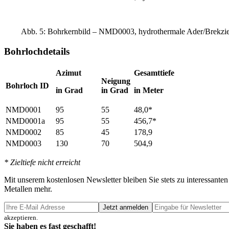
Abb. 5: Bohrkernbild – NMD0003, hydrothermale Ader/Brekzie, di
Bohrlochdetails
Azimut
Gesamttiefe
Neigung
Bohrloch ID
in Grad
in Grad
in Meter
NMD0001
95
55
48,0*
NMD0001a
95
55
456,7*
NMD0002
85
45
178,9
NMD0003
130
70
504,9
* Zieltiefe nicht erreicht
Mit unserem kostenlosen Newsletter bleiben Sie stets zu interessa
Metallen mehr.
Jetzt anmelden
akzeptieren.
Sie haben es fast geschafft!