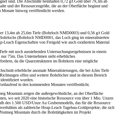
t sind. Die Abschnitte beinhalten 0,72 g/t Gold über 79,3m ab
ehalte und der Ressourcengröße, die an der Oberfläche beginnt und
 Monate hinweg veröffentlicht werden.
 über 13,4m ab 25,6m Tiefe (Bohrloch NMD0003) und 0,56 g/t Gold
s Bohrlochs (Bohrloch NMD0001, das Loch ging im mineralisierten
eap-Leach Eigenschaften von Freigold wie auch oxidiertem Material
iefe mit noch ausstehenden Untersuchungsergebnissen in einem
ist nur 75m. Das Unternehmen sieht erhebliches
fordern, da die Quarzstrukturen im Bohrkern eine mögliche
hschnitt erhebliche anomale Mineralisierungen, die bei 4,6m Tiefe
 Richtungen offen und weitere Bohrlöcher sind in diesem Bereich
dentifiziert wurden.
ortlaufend in den kommenden Monaten veröffentlicht.
eg Mountain zeigen die außergewöhnliche, an der Oberfläche
hten, wo seit 2020 eine historische Ressource von über 1 Mio. Unzen
erhalb des 1.500 USD/Unze Au Grubenmodells, das für die Ressource
verhältnis als zahlreiche Heap-Leach Tagebau-Goldprojekte, die sich
 Nutmeg Mountain durch die Bohrtätigkeiten im Projekt