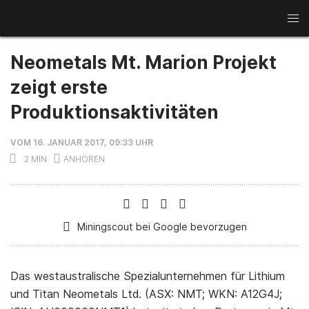
News
Neometals Mt. Marion Projekt
Kupfer
Gold
Rohstoffwochen
zeigt erste
Aluminium
Minenaktien
Produktionsaktivitäten
Seltene Erden
Lithium
Interviews
VOM 16. JANUAR 2017, 09:33 UHR
2 MIN
Miningscout bei Google bevorzugen
Das westaustralische Spezialunternehmen für Lithium
und Titan Neometals Ltd. (ASX: NMT; WKN: A12G4J;