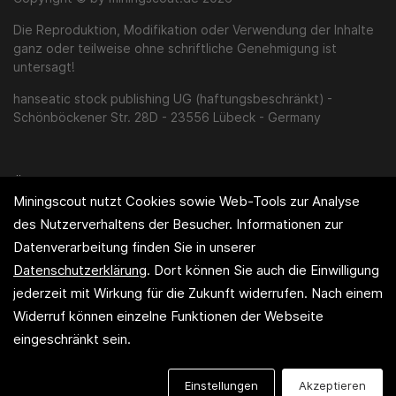
Die Reproduktion, Modifikation oder Verwendung der Inhalte
ganz oder teilweise ohne schriftliche Genehmigung ist
untersagt!
hanseatic stock publishing UG (haftungsbeschränkt) -
Schönböckener Str. 28D - 23556 Lübeck - Germany
Über uns
Miningscout nutzt Cookies sowie Web-Tools zur Analyse
Impressum
des Nutzerverhaltens der Besucher. Informationen zur
Disclaimer / AGB
Datenverarbeitung finden Sie in unserer
Datenschutzerklärung
. Dort können Sie auch die Einwilligung
Informationsvertragsbedingungen
jederzeit mit Wirkung für die Zukunft widerrufen. Nach einem
Datenschutzerklärung
Widerruf können einzelne Funktionen der Webseite
eingeschränkt sein.
Einstellungen
Akzeptieren