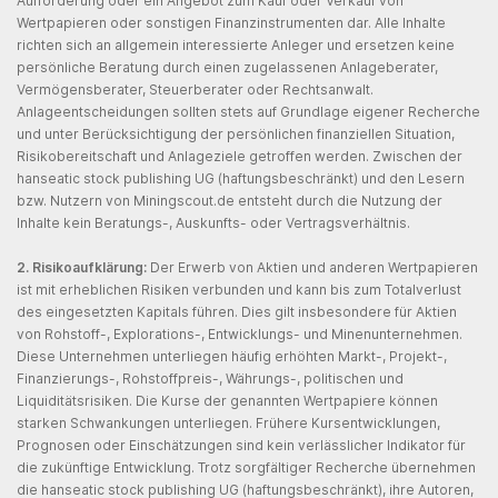
Aufforderung oder ein Angebot zum Kauf oder Verkauf von
Wertpapieren oder sonstigen Finanzinstrumenten dar. Alle Inhalte
richten sich an allgemein interessierte Anleger und ersetzen keine
persönliche Beratung durch einen zugelassenen Anlageberater,
Vermögensberater, Steuerberater oder Rechtsanwalt.
Anlageentscheidungen sollten stets auf Grundlage eigener Recherche
und unter Berücksichtigung der persönlichen finanziellen Situation,
Risikobereitschaft und Anlageziele getroffen werden. Zwischen der
hanseatic stock publishing UG (haftungsbeschränkt) und den Lesern
bzw. Nutzern von Miningscout.de entsteht durch die Nutzung der
Inhalte kein Beratungs-, Auskunfts- oder Vertragsverhältnis.
2. Risikoaufklärung:
Der Erwerb von Aktien und anderen Wertpapieren
ist mit erheblichen Risiken verbunden und kann bis zum Totalverlust
des eingesetzten Kapitals führen. Dies gilt insbesondere für Aktien
von Rohstoff-, Explorations-, Entwicklungs- und Minenunternehmen.
Diese Unternehmen unterliegen häufig erhöhten Markt-, Projekt-,
Finanzierungs-, Rohstoffpreis-, Währungs-, politischen und
Liquiditätsrisiken. Die Kurse der genannten Wertpapiere können
starken Schwankungen unterliegen. Frühere Kursentwicklungen,
Prognosen oder Einschätzungen sind kein verlässlicher Indikator für
die zukünftige Entwicklung. Trotz sorgfältiger Recherche übernehmen
die hanseatic stock publishing UG (haftungsbeschränkt), ihre Autoren,