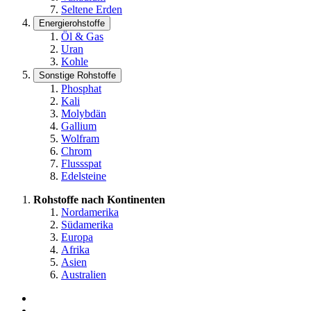
Seltene Erden
Energierohstoffe
Öl & Gas
Uran
Kohle
Sonstige Rohstoffe
Phosphat
Kali
Molybdän
Gallium
Wolfram
Chrom
Flussspat
Edelsteine
Rohstoffe nach Kontinenten
Nordamerika
Südamerika
Europa
Afrika
Asien
Australien