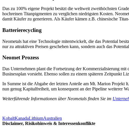
Das zu 100% eigene Projekt besitzt die weltweit zweithöchsten Grade
hochreinen Titanpigmenten zu verglichen niedrigsten Kosten. Neometa
damit Käufer zu generieren. Als Käufer kämen z.B. chinesische Tita
Batterierecycling
Neometals hat eine Technologie mitentwickelt, die das Potential besi
nur zu attraktiven Preisen geschehen kann, sondern auch das Potentia
Neomet Prozess
Das Unternehmen plant die Fortsetzung der Kommerzialisierung mit de
Businessplan vorsieht. Ebenso sollen zu einem späteren Zeitpunkt L
In Summe ist die Abgabe der letzten Anteile am Mt. Marion Projekt 
nun genug Kapitalfreiheit, um konsequent an der Pipeline weiterer W
Weiterführende Informationen über Neometals finden Sie im
Unterneh
Kobalt
Kanada
Lithium
Australien
Disclaimer, Risikohinweis & Interessenkonflikte