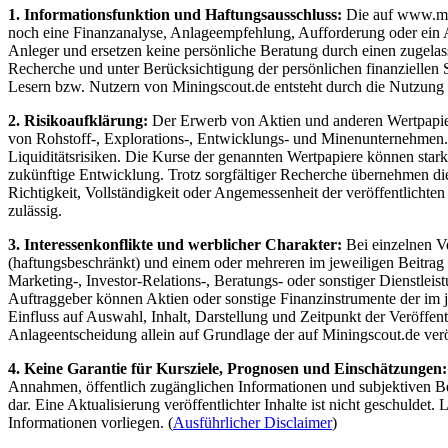
1. Informationsfunktion und Haftungsausschluss:
Die auf www.mini
noch eine Finanzanalyse, Anlageempfehlung, Aufforderung oder ein An
Anleger und ersetzen keine persönliche Beratung durch einen zugelas
Recherche und unter Berücksichtigung der persönlichen finanziellen 
Lesern bzw. Nutzern von Miningscout.de entsteht durch die Nutzung de
2. Risikoaufklärung:
Der Erwerb von Aktien und anderen Wertpapieren
von Rohstoff-, Explorations-, Entwicklungs- und Minenunternehmen. D
Liquiditätsrisiken. Die Kurse der genannten Wertpapiere können star
zukünftige Entwicklung. Trotz sorgfältiger Recherche übernehmen die 
Richtigkeit, Vollständigkeit oder Angemessenheit der veröffentlichte
zulässig.
3. Interessenkonflikte und werblicher Charakter:
Bei einzelnen V
(haftungsbeschränkt) und einem oder mehreren im jeweiligen Beitrag 
Marketing-, Investor-Relations-, Beratungs- oder sonstiger Dienstleis
Auftraggeber können Aktien oder sonstige Finanzinstrumente der im j
Einfluss auf Auswahl, Inhalt, Darstellung und Zeitpunkt der Veröffen
Anlageentscheidung allein auf Grundlage der auf Miningscout.de veröf
4. Keine Garantie für Kursziele, Prognosen und Einschätzungen:
Annahmen, öffentlich zugänglichen Informationen und subjektiven Be
dar. Eine Aktualisierung veröffentlichter Inhalte ist nicht geschuld
Informationen vorliegen. (
Ausführlicher Disclaimer
)