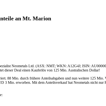
nteile an Mt. Marion
umspezialist Neometals Ltd. (ASX: NMT; WKN: A12G4J; ISIN: AU00000
et dieser Deal einen Kauferlös von 125 Mio. Australischen Dollar!
ert. 88 Mio. durch frühere Anteilsabgaben und nun weitere 125 Mio. 
 AUD 3 Mio. erworben. Mit dem Anteilsverkauf hat Neometals nicht n
e: