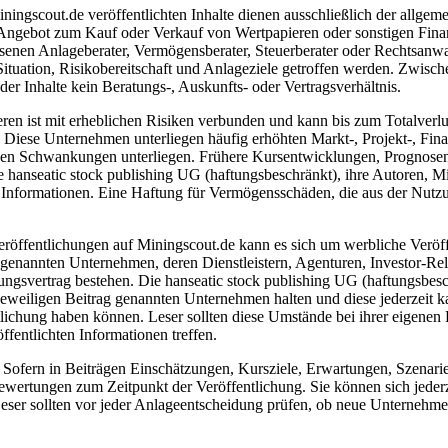
ngscout.de veröffentlichten Inhalte dienen ausschließlich der allgeme
gebot zum Kauf oder Verkauf von Wertpapieren oder sonstigen Finanzins
senen Anlageberater, Vermögensberater, Steuerberater oder Rechtsanwal
Situation, Risikobereitschaft und Anlageziele getroffen werden. Zwisc
r Inhalte kein Beratungs-, Auskunfts- oder Vertragsverhältnis.
 ist mit erheblichen Risiken verbunden und kann bis zum Totalverlust 
iese Unternehmen unterliegen häufig erhöhten Markt-, Projekt-, Finan
ken Schwankungen unterliegen. Frühere Kursentwicklungen, Prognosen o
hanseatic stock publishing UG (haftungsbeschränkt), ihre Autoren, Mita
n Informationen. Eine Haftung für Vermögensschäden, die aus der Nutzung
eröffentlichungen auf Miningscout.de kann es sich um werbliche Veröf
genannten Unternehmen, deren Dienstleistern, Agenturen, Investor-Rela
tungsvertrag bestehen. Die hanseatic stock publishing UG (haftungsbesc
eweiligen Beitrag genannten Unternehmen halten und diese jederzeit ka
tlichung haben können. Leser sollten diese Umstände bei ihrer eigenen 
fentlichten Informationen treffen.
Sofern in Beiträgen Einschätzungen, Kursziele, Erwartungen, Szenarie
wertungen zum Zeitpunkt der Veröffentlichung. Sie können sich jederz
et. Leser sollten vor jeder Anlageentscheidung prüfen, ob neue Unterne