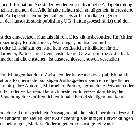
inen Information. Sie stellen weder eine individuelle Anlageberatung
trumenten dar. Alle Inhalte richten sich an allgemein interessierte
t. Anlageentscheidungen sollten stets auf Grundlage eigener
hen der hanseatic stock publishing UG (haftungsbeschränkt) und den
des eingesetzten Kapitals führen. Dies gilt insbesondere für Aktien
zierungs-, Rohstoffpreis-, Währungs-, politischen und
der Einschätzungen sind kein verlässlicher Indikator für die
rbeiter, Partner und Dienstleister keine Gewähr für die Aktualität,
 der Inhalte entstehen, ist ausgeschlossen, soweit gesetzlich
fentlichungen handeln. Zwischen der hanseatic stock publishing UG
tions-Partnern oder sonstigen Auftraggebern kann ein entgeltlicher
hränkt), ihre Autoren, Mitarbeiter, Partner, verbundene Personen oder
ufen oder verkaufen. Dadurch bestehen Interessenkonflikte, die
Bewertung der veröffentlichten Inhalte berücksichtigen und keine
n oder zukunftsgerichtete Aussagen enthalten sind, beruhen diese auf
eit ändern und stellen keine Zusicherung zukünftiger Entwicklungen
hmensmeldungen, Marktveränderungen oder sonstige relevante