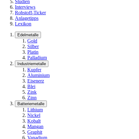
Studien
Interviews
Rohstoff-Ticker
Anlagetipps
Lexikon
Edelmetalle
Gold
Silber
Platin
Palladium
Industriemetalle
Kupfer
Aluminium
Eisenerz
Blei
Zink
Zinn
Batteriemetalle
Lithium
Nickel
Kobalt
Mangan
Graphit
Vanadium