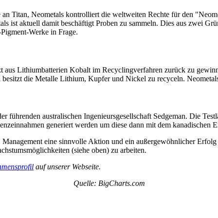
 an Titan, Neometals kontrolliert die weltweiten Rechte für den "Neo
ls ist aktuell damit beschäftigt Proben zu sammeln. Dies aus zwei Grün
n-Pigment-Werke in Frage.
tzt aus Lithiumbatterien Kobalt im Recyclingverfahren zurück zu gewin
l besitzt die Metalle Lithium, Kupfer und Nickel zu recyceln. Neometal
r führenden australischen Ingenieursgesellschaft Sedgeman. Die Testlä
izenzeinnahmen generiert werden um diese dann mit dem kanadischen En
lt. Management eine sinnvolle Aktion und ein außergewöhnlicher Erfo
achstumsmöglichkeiten (siehe oben) zu arbeiten.
mensprofil
auf unserer Webseite.
Quelle: BigCharts.com