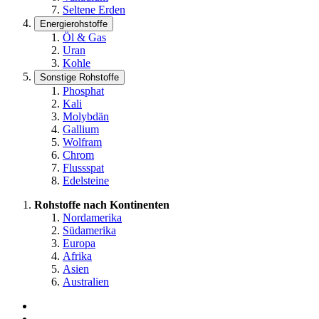
Seltene Erden
Energierohstoffe
Öl & Gas
Uran
Kohle
Sonstige Rohstoffe
Phosphat
Kali
Molybdän
Gallium
Wolfram
Chrom
Flussspat
Edelsteine
Rohstoffe nach Kontinenten
Nordamerika
Südamerika
Europa
Afrika
Asien
Australien