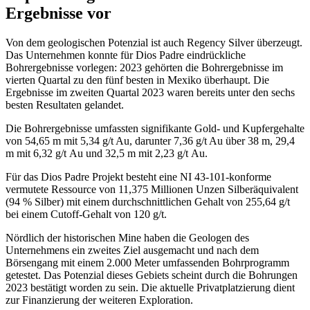
Ergebnisse vor
Von dem geologischen Potenzial ist auch Regency Silver überzeugt.
Das Unternehmen konnte für Dios Padre eindrückliche
Bohrergebnisse vorlegen: 2023 gehörten die Bohrergebnisse im
vierten Quartal zu den fünf besten in Mexiko überhaupt. Die
Ergebnisse im zweiten Quartal 2023 waren bereits unter den sechs
besten Resultaten gelandet.
Die Bohrergebnisse umfassten signifikante Gold- und Kupfergehalte
von 54,65 m mit 5,34 g/t Au, darunter 7,36 g/t Au über 38 m, 29,4
m mit 6,32 g/t Au und 32,5 m mit 2,23 g/t Au.
Für das Dios Padre Projekt besteht eine NI 43-101-konforme
vermutete Ressource von 11,375 Millionen Unzen Silberäquivalent
(94 % Silber) mit einem durchschnittlichen Gehalt von 255,64 g/t
bei einem Cutoff-Gehalt von 120 g/t.
Nördlich der historischen Mine haben die Geologen des
Unternehmens ein zweites Ziel ausgemacht und nach dem
Börsengang mit einem 2.000 Meter umfassenden Bohrprogramm
getestet. Das Potenzial dieses Gebiets scheint durch die Bohrungen
2023 bestätigt worden zu sein. Die aktuelle Privatplatzierung dient
zur Finanzierung der weiteren Exploration.