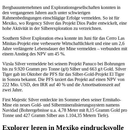
Bergbauunternehmen und Explorationsgesellschaften konnten in
den vergangenen Jahren auch unter schwierigen
Rahmenbedingungen einschlägige Erfolge vermelden. So ist für
Mexiko, wo Regency Silver das Projekt Dios Padre entwickelt, eine
hohe Aktivität in der Silberexploration zu verzeichnen.
Southern Silver Exploration etwa konnte im Juni für das Cerro Las
Minitas-Projekt eine verbesserte Wirtschaftlichkeit und eine um 2,6
Jahre verlängerte Lebensdauer der Mine vermelden – verbunden mit
einem Anstieg des NPV um 45 %.
Vizsla Silver vermeldete bei seinem Projekt Panuco bei Bohrungen
bis zu 9.920 Gramm pro Tonne (g/t) Silber und 663 g/t Gold. Silver
Tiger gab im Oktober die PFS für das Silber-Gold-Projekt El Tigre
in Sonora bekannt. Die PFS taxiert das Projekt auf einen NPV von
222 Mio. USD, den IRR auf 40 % und die Amortisationszeit auf
zwei Jahre.
First Majestic Silver entdeckte im Sommer eben seiner Ermitaño-
Mine ein neues Gold- und Silbermineralisierungssystem namens
Navidad (Bohrergebnisse u.a. 4,78 Meter mit 8,15 Gramm Gold pro
Tonne und 427 Gramm Silber aus 1.104,35 Metern Tiefe).
Explorer legen in Mexiko eindrucksvolle