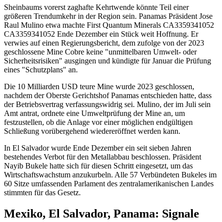
Sheinbaums vorerst zaghafte Kehrtwende könnte Teil einer
größeren Trendumkehr in der Region sein. Panamas Präsident Jose
Raul Mulino etwa machte First Quantum Minerals
CA3359341052
CA3359341052
Ende Dezember ein Stück weit Hoffnung. Er
verwies auf einen Regierungsbericht, dem zufolge von der 2023
geschlossene Mine Cobre keine "unmittelbaren Umwelt- oder
Sicherheitsrisiken" ausgingen und kündigte für Januar die Prüfung
eines "Schutzplans" an.
Die 10 Milliarden USD teure Mine wurde 2023 geschlossen,
nachdem der Oberste Gerichtshof Panamas entschieden hatte, dass
der Betriebsvertrag verfassungswidrig sei. Mulino, der im Juli sein
Amt antrat, ordnete eine Umweltprüfung der Mine an, um
festzustellen, ob die Anlage vor einer möglichen endgültigen
Schließung vorübergehend wiedereröffnet werden kann.
In El Salvador wurde Ende Dezember ein seit sieben Jahren
bestehendes Verbot für den Metallabbau beschlossen. Präsident
Nayib Bukele hatte sich für diesen Schritt eingesetzt, um das
Wirtschaftswachstum anzukurbeln. Alle 57 Verbündeten Bukeles im
60 Sitze umfassenden Parlament des zentralamerikanischen Landes
stimmten für das Gesetz.
Mexiko, El Salvador, Panama: Signale