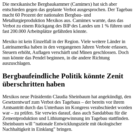
Die mexikanische Bergbaukammer (Camimex) hat sich aber
entschieden gegen das geplante Verbot ausgesprochen. Der Tagebau
macht 60 Prozent der nationalen Bergbau- und
Metallurgieproduktion Mexikos aus. Camimex warnte, dass das
Verbot zu einem Rückgang des BIP des Landes um 1 % führen und
fast 200.000 Arbeitsplätze gefährden könnte.
Mexiko ist kein Einzelfall in der Region. Viele weitere Länder in
Lateinamerika haben in den vergangenen Jahren Verbote erlassen,
Steuern erhöht, Auflagen verschärft und Minen geschlossen. Doch
nun könnte das Pendel beginnen, in die andere Richtung
auszuschlagen.
Bergbaufeindliche Politik könnte Zenit
überschritten haben
Mexikos neue Präsidentin Claudia Sheinbaum hat angekündigt, den
Gesetzentwurf zum Verbot des Tagebaus – der bereits vor ihrem
Amtsantritt durch das Unterhaus im Kongress verabschiedet worden
war – zu prüfen. Sie verwies darauf, dass auch Sandabbau für die
Zementproduktion und Lithiumgewinnung im Tagebau stattfinden.
Sheinbaum will "nationale Entwicklungsziele mit ökologischer
Nachhaltigkeit in Einklang" bringen.