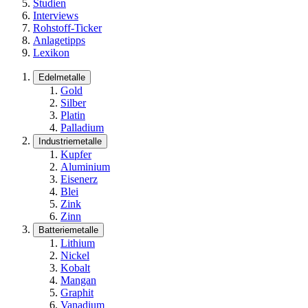
Studien
Interviews
Rohstoff-Ticker
Anlagetipps
Lexikon
Edelmetalle
Gold
Silber
Platin
Palladium
Industriemetalle
Kupfer
Aluminium
Eisenerz
Blei
Zink
Zinn
Batteriemetalle
Lithium
Nickel
Kobalt
Mangan
Graphit
Vanadium