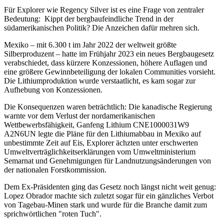
Für Explorer wie Regency Silver ist es eine Frage von zentraler
Bedeutung: Kippt der bergbaufeindliche Trend in der
südamerikanischen Politik? Die Anzeichen dafür mehren sich.
Mexiko – mit 6.300 t im Jahr 2022 der weltweit größte
Silberproduzent – hatte im Frühjahr 2023 ein neues Bergbaugesetz
verabschiedet, dass kürzere Konzessionen, höhere Auflagen und
eine größere Gewinnbeteiligung der lokalen Communities vorsieht.
Die Lithiumproduktion wurde verstaatlicht, es kam sogar zur
Aufhebung von Konzessionen.
Die Konsequenzen waren beträchtlich: Die kanadische Regierung
warnte vor dem Verlust der nordamerikanischen
Wettbewerbsfähigkeit, Ganfeng Lithium
CNE1000031W9
A2N6UN
legte die Pläne für den Lithiumabbau in Mexiko auf
unbestimmte Zeit auf Eis, Explorer ächzten unter erschwerten
Umweltverträglichkeitserklärungen vom Umweltministerium
Semarnat und Genehmigungen für Landnutzungsänderungen von
der nationalen Forstkommission.
Dem Ex-Präsidenten ging das Gesetz noch längst nicht weit genug:
Lopez Obrador machte sich zuletzt sogar für ein gänzliches Verbot
von Tagebau-Minen stark und wurde für die Branche damit zum
sprichwörtlichen "roten Tuch".