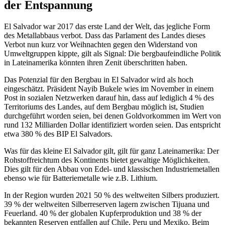
der Entspannung
El Salvador war 2017 das erste Land der Welt, das jegliche Form
des Metallabbaus verbot. Dass das Parlament des Landes dieses
Verbot nun kurz vor Weihnachten gegen den Widerstand von
Umweltgruppen kippte, gilt als Signal: Die bergbaufeindliche Politik
in Lateinamerika könnten ihren Zenit überschritten haben.
Das Potenzial für den Bergbau in El Salvador wird als hoch
eingeschätzt. Präsident Nayib Bukele wies im November in einem
Post in sozialen Netzwerken darauf hin, dass auf lediglich 4 % des
Territoriums des Landes, auf dem Bergbau möglich ist, Studien
durchgeführt worden seien, bei denen Goldvorkommen im Wert von
rund 132 Milliarden Dollar identifiziert worden seien. Das entspricht
etwa 380 % des BIP El Salvadors.
Was für das kleine El Salvador gilt, gilt für ganz Lateinamerika: Der
Rohstoffreichtum des Kontinents bietet gewaltige Möglichkeiten.
Dies gilt für den Abbau von Edel- und klassischen Industriemetallen
ebenso wie für Batteriemetalle wie z.B. Lithium.
In der Region wurden 2021 50 % des weltweiten Silbers produziert.
39 % der weltweiten Silberreserven lagern zwischen Tijuana und
Feuerland. 40 % der globalen Kupferproduktion und 38 % der
bekannten Reserven entfallen auf Chile, Peru und Mexiko. Beim