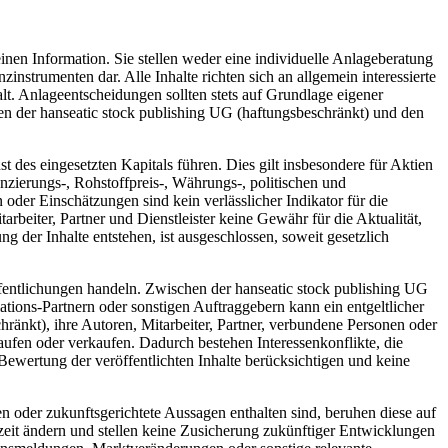
inen Information. Sie stellen weder eine individuelle Anlageberatung
trumenten dar. Alle Inhalte richten sich an allgemein interessierte
t. Anlageentscheidungen sollten stets auf Grundlage eigener
hen der hanseatic stock publishing UG (haftungsbeschränkt) und den
des eingesetzten Kapitals führen. Dies gilt insbesondere für Aktien
zierungs-, Rohstoffpreis-, Währungs-, politischen und
der Einschätzungen sind kein verlässlicher Indikator für die
rbeiter, Partner und Dienstleister keine Gewähr für die Aktualität,
 der Inhalte entstehen, ist ausgeschlossen, soweit gesetzlich
fentlichungen handeln. Zwischen der hanseatic stock publishing UG
tions-Partnern oder sonstigen Auftraggebern kann ein entgeltlicher
hränkt), ihre Autoren, Mitarbeiter, Partner, verbundene Personen oder
ufen oder verkaufen. Dadurch bestehen Interessenkonflikte, die
Bewertung der veröffentlichten Inhalte berücksichtigen und keine
n oder zukunftsgerichtete Aussagen enthalten sind, beruhen diese auf
eit ändern und stellen keine Zusicherung zukünftiger Entwicklungen