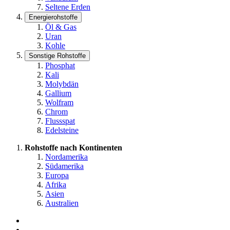
Seltene Erden
Energierohstoffe
Öl & Gas
Uran
Kohle
Sonstige Rohstoffe
Phosphat
Kali
Molybdän
Gallium
Wolfram
Chrom
Flussspat
Edelsteine
Rohstoffe nach Kontinenten
Nordamerika
Südamerika
Europa
Afrika
Asien
Australien