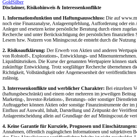
Gold
Silber
Disclaimer, Risikohinweis & Interessenkonflikte
1. Informationsfunktion und Haftungsausschluss:
Die auf www.mini
noch eine Finanzanalyse, Anlageempfehlung, Aufforderung oder ein An
Anleger und ersetzen keine persönliche Beratung durch einen zugelas
Recherche und unter Berücksichtigung der persönlichen finanziellen 
Lesern bzw. Nutzern von Miningscout.de entsteht durch die Nutzung de
2. Risikoaufklärung:
Der Erwerb von Aktien und anderen Wertpapieren
von Rohstoff-, Explorations-, Entwicklungs- und Minenunternehmen. D
Liquiditätsrisiken. Die Kurse der genannten Wertpapiere können star
zukünftige Entwicklung. Trotz sorgfältiger Recherche übernehmen die 
Richtigkeit, Vollständigkeit oder Angemessenheit der veröffentlichte
zulässig.
3. Interessenkonflikte und werblicher Charakter:
Bei einzelnen V
(haftungsbeschränkt) und einem oder mehreren im jeweiligen Beitrag 
Marketing-, Investor-Relations-, Beratungs- oder sonstiger Dienstleis
Auftraggeber können Aktien oder sonstige Finanzinstrumente der im j
Einfluss auf Auswahl, Inhalt, Darstellung und Zeitpunkt der Veröffen
Anlageentscheidung allein auf Grundlage der auf Miningscout.de veröf
4. Keine Garantie für Kursziele, Prognosen und Einschätzungen:
Annahmen, öffentlich zugänglichen Informationen und subjektiven Be