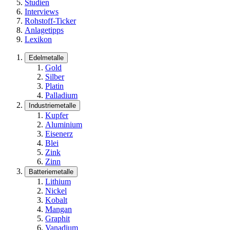
Studien
Interviews
Rohstoff-Ticker
Anlagetipps
Lexikon
Edelmetalle
Gold
Silber
Platin
Palladium
Industriemetalle
Kupfer
Aluminium
Eisenerz
Blei
Zink
Zinn
Batteriemetalle
Lithium
Nickel
Kobalt
Mangan
Graphit
Vanadium