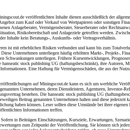
ngscout.de veröffentlichten Inhalte dienen ausschließlich der allgeme
gebot zum Kauf oder Verkauf von Wertpapieren oder sonstigen Finanzins
senen Anlageberater, Vermögensberater, Steuerberater oder Rechtsanwal
Situation, Risikobereitschaft und Anlageziele getroffen werden. Zwisc
r Inhalte kein Beratungs-, Auskunfts- oder Vertragsverhältnis.
 ist mit erheblichen Risiken verbunden und kann bis zum Totalverlust 
iese Unternehmen unterliegen häufig erhöhten Markt-, Projekt-, Finan
ken Schwankungen unterliegen. Frühere Kursentwicklungen, Prognosen o
hanseatic stock publishing UG (haftungsbeschränkt), ihre Autoren, Mita
n Informationen. Eine Haftung für Vermögensschäden, die aus der Nutzung
eröffentlichungen auf Miningscout.de kann es sich um werbliche Veröf
genannten Unternehmen, deren Dienstleistern, Agenturen, Investor-Rela
tungsvertrag bestehen. Die hanseatic stock publishing UG (haftungsbesc
eweiligen Beitrag genannten Unternehmen halten und diese jederzeit ka
tlichung haben können. Leser sollten diese Umstände bei ihrer eigenen 
fentlichten Informationen treffen.
Sofern in Beiträgen Einschätzungen, Kursziele, Erwartungen, Szenarie
wertungen zum Zeitpunkt der Veröffentlichung. Sie können sich jederz