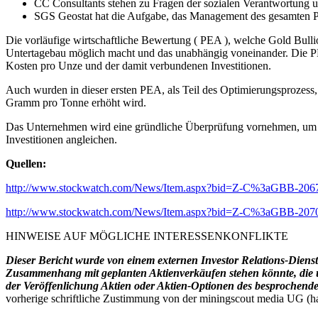
CC Consultants stehen zu Fragen der sozialen Verantwortung 
SGS Geostat hat die Aufgabe, das Management des gesamten P
Die vorläufige wirtschaftliche Bewertung ( PEA ), welche Gold Bullio
Untertagebau möglich macht und das unabhängig voneinander. Die PE
Kosten pro Unze und der damit verbundenen Investitionen.
Auch wurden in dieser ersten PEA, als Teil des Optimierungsprozes
Gramm pro Tonne erhöht wird.
Das Unternehmen wird eine gründliche Überprüfung vornehmen, um be
Investitionen angleichen.
Quellen:
http://www.stockwatch.com/News/Item.aspx?bid=Z-C%3aGBB-
http://www.stockwatch.com/News/Item.aspx?bid=Z-C%3aGBB-
HINWEISE AUF MÖGLICHE INTERESSENKONFLIKTE
Dieser Bericht wurde von einem externen Investor Relations-Dienstl
Zusammenhang mit geplanten Aktienverkäufen stehen könnte, die u
der Veröffenlichung Aktien oder Aktien-Optionen des besprochenden
vorherige schriftliche Zustimmung von der miningscout media UG (haft