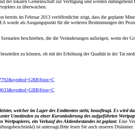
und der lokalen Gemeinschaft zur Verfügung und werden dahingehend 
rojektes zu überwachen.
n bereits im Februar 2013 veröffentlichte zeigt, dass die geplante Min
A wurde als Ausgangspunkt für die weiteren Bestimmungen der Prozess
s, Szenarien beschrieben, die die Veränderungen aufzeigen, wenn der
urteilen zu können, ob mit der Erhöhung der Qualität in der Tat nie
2067792&symbol=GBB®ion=C
2070633&symbol=GBB®ion=C
eister, welcher im Lager des Emittenten steht, beauftragt. Es wird da
nter Umständen zu einer Kursminderung des aufgeführten Wertpapie
 Wertpapieres, ein Verkauf des Aktienbestandes ist geplant
. Eine Ve
ungsbeschränkt) ist untersagt.Bitte lesen Sie auch unseren Dislaimer.