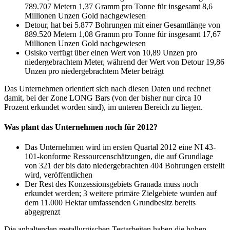
789.707 Metern 1,37 Gramm pro Tonne für insgesamt 8,6
Millionen Unzen Gold nachgewiesen
Detour, hat bei 5.877 Bohrungen mit einer Gesamtlänge von
889.520 Metern 1,08 Gramm pro Tonne für insgesamt 17,67
Millionen Unzen Gold nachgewiesen
Osisko verfügt über einen Wert von 10,89 Unzen pro
niedergebrachtem Meter, während der Wert von Detour 19,86
Unzen pro niedergebrachtem Meter beträgt
Das Unternehmen orientiert sich nach diesen Daten und rechnet
damit, bei der Zone LONG Bars (von der bisher nur circa 10
Prozent erkundet worden sind), im unteren Bereich zu liegen.
Was plant das Unternehmen noch für 2012?
Das Unternehmen wird im ersten Quartal 2012 eine NI 43-
101-konforme Ressourcenschätzungen, die auf Grundlage
von 321 der bis dato niedergebrachten 404 Bohrungen erstellt
wird, veröffentlichen
Der Rest des Konzessionsgebiets Granada muss noch
erkundet werden; 3 weitere primäre Zielgebiete wurden auf
dem 11.000 Hektar umfassenden Grundbesitz bereits
abgegrenzt
Die anhaltenden metallurgischen Testarbeiten haben die hohen