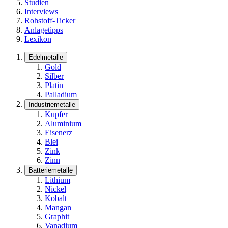
Studien
Interviews
Rohstoff-Ticker
Anlagetipps
Lexikon
Edelmetalle
Gold
Silber
Platin
Palladium
Industriemetalle
Kupfer
Aluminium
Eisenerz
Blei
Zink
Zinn
Batteriemetalle
Lithium
Nickel
Kobalt
Mangan
Graphit
Vanadium