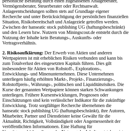
persönliche Beratung durch einen zugelassenen Anlageberater,
Vermögensberater, Steuerberater oder Rechtsanwalt.
Anlageentscheidungen sollten stets auf Grundlage eigener
Recherche und unter Berücksichtigung der persönlichen finanziellen
Situation, Risikobereitschaft und Anlageziele getroffen werden.
Zwischen der hanseatic stock publishing UG (haftungsbeschränkt)
und den Lesern bzw. Nutzern von Miningscout.de entsteht durch die
Nutzung der Inhalte kein Beratungs-, Auskunfts- oder
Vertragsverhältnis.
2. Risikoaufklärung:
Der Erwerb von Aktien und anderen
Wertpapieren ist mit erheblichen Risiken verbunden und kann bis
zum Totalverlust des eingesetzten Kapitals führen. Dies gilt
insbesondere für Aktien von Rohstoff-, Explorations-,
Entwicklungs- und Minenunternehmen. Diese Unternehmen
unterliegen häufig erhöhten Markt-, Projekt-, Finanzierungs-,
Rohstoffpreis-, Währungs-, politischen und Liquiditätsrisiken. Die
Kurse der genannten Wertpapiere können starken Schwankungen
unterliegen. Frühere Kursentwicklungen, Prognosen oder
Einschätzungen sind kein verlässlicher Indikator für die zukünftige
Entwicklung. Trotz sorgfältiger Recherche übernehmen die
hanseatic stock publishing UG (haftungsbeschränkt), ihre Autoren,
Mitarbeiter, Partner und Dienstleister keine Gewähr für die
Aktualität, Richtigkeit, Vollständigkeit oder Angemessenheit der
veröffentlichten Informationen. Eine Haftung für