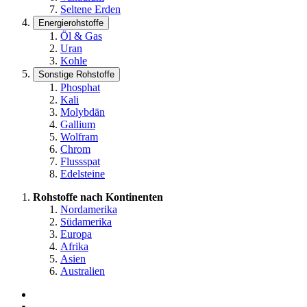
Seltene Erden
Energierohstoffe
Öl & Gas
Uran
Kohle
Sonstige Rohstoffe
Phosphat
Kali
Molybdän
Gallium
Wolfram
Chrom
Flussspat
Edelsteine
Rohstoffe nach Kontinenten
Nordamerika
Südamerika
Europa
Afrika
Asien
Australien