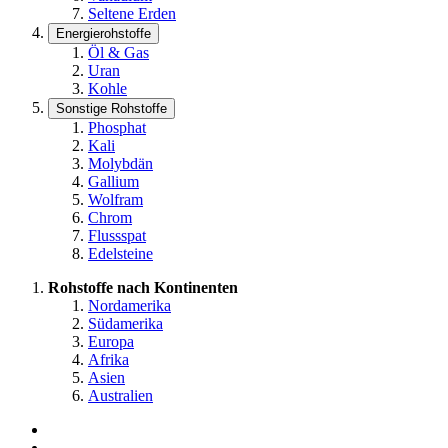
Seltene Erden
Energierohstoffe
Öl & Gas
Uran
Kohle
Sonstige Rohstoffe
Phosphat
Kali
Molybdän
Gallium
Wolfram
Chrom
Flussspat
Edelsteine
Rohstoffe nach Kontinenten
Nordamerika
Südamerika
Europa
Afrika
Asien
Australien