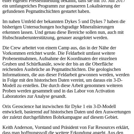
einer eigenen Pressemitteilung bekannt, dass sie mit 10. Juli 2017
ein umfangreiches Programm zur genaueren Lokalisierung der
gefundenen Pegmatitschichten gestartet haben.
Im nahen Umfeld der bekannten Dykes 5 und Dykes 7 haben die
bisherigen Untersuchungen hochgradige Mineralisierungen
erkennen lassen. Und genau diese Bereiche sollen nun, auch mit
Hubschrauberunterstützung, genauer ausgelotet werden.
Die Crew arbeitet von einem Camp aus, das in der Nähe der
Vorkommen errichtet wurde. Die Feldarbeit umfasst weitere
Probenentnahmen, Aufnahme der Koordinaten der einzelnen
Gruben und Schürfkanäle, sowie der bis an die Oberfläche
reichenden Ausbrüche an Pegmatitschichten. Die geologischen
Informationen, die aus dieser Feldarbeit gewonnen werden, werden
in Folge mit den historischen Daten vereint, um daraus ein 3-D-
Modell zu erstellen. Die durch diese Arbeit genommen weiteren
Proben werden gesammelt und in das Labor von Activation
Laboratories zur Analyse gesandt.
Orix Geoscience hat inzwischen für Dyke 1 ein 3-D-Modell
entwickelt, basierend auf historischen Daten und den Auswertungen
der zuletzt durchgeführten Bohrkampagne auf diesem Gebiet.
Keith Anderson, Vorstand und Präsident von Far Resources erklärt,
dass man hoffnungsvoll die weitere Erkundung angeht. Aus den