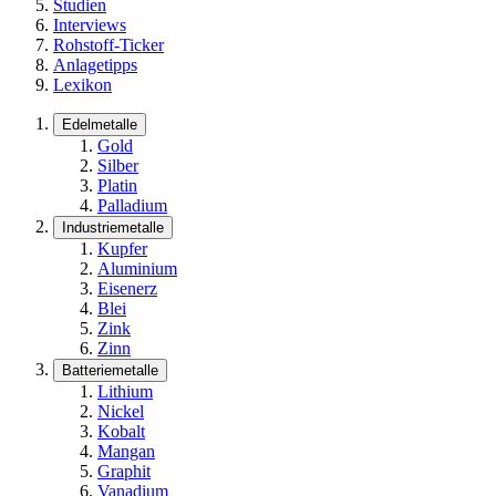
Studien
Interviews
Rohstoff-Ticker
Anlagetipps
Lexikon
Edelmetalle
Gold
Silber
Platin
Palladium
Industriemetalle
Kupfer
Aluminium
Eisenerz
Blei
Zink
Zinn
Batteriemetalle
Lithium
Nickel
Kobalt
Mangan
Graphit
Vanadium