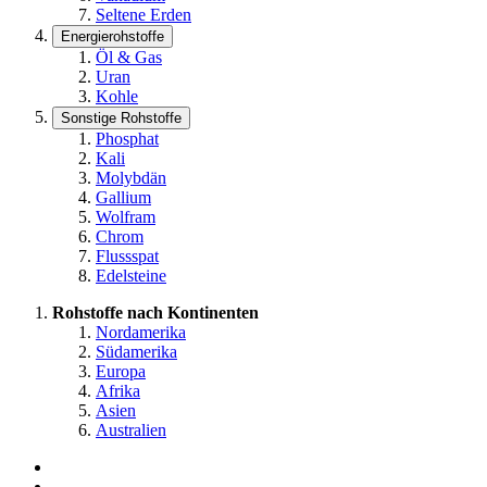
Seltene Erden
Energierohstoffe
Öl & Gas
Uran
Kohle
Sonstige Rohstoffe
Phosphat
Kali
Molybdän
Gallium
Wolfram
Chrom
Flussspat
Edelsteine
Rohstoffe nach Kontinenten
Nordamerika
Südamerika
Europa
Afrika
Asien
Australien