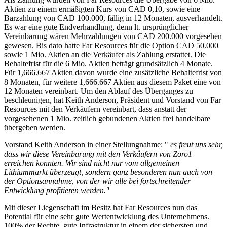
Aktien zu einem ermäßigten Kurs von CAD 0,10, sowie eine
Barzahlung von CAD 100.000, fällig in 12 Monaten, ausverhandelt.
Es war eine gute Endverhandlung, denn lt. ursprünglicher
Vereinbarung wären Mehrzahlungen von CAD 200.000 vorgesehen
gewesen. Bis dato hatte Far Resources für die Option CAD 50.000
sowie 1 Mio. Aktien an die Verkäufer als Zahlung erstattet. Die
Behaltefrist für die 6 Mio. Aktien beträgt grundsätzlich 4 Monate.
Für 1,666.667 Aktien davon wurde eine zusätzliche Behaltefrist von
8 Monaten, für weitere 1,666.667 Aktien aus diesem Paket eine von
12 Monaten vereinbart. Um den Ablauf des Überganges zu
beschleunigen, hat Keith Anderson, Präsident und Vorstand von Far
Resources mit den Verkäufern vereinbart, dass anstatt der
vorgesehenen 1 Mio. zeitlich gebundenen Aktien frei handelbare
übergeben werden.
Vorstand Keith Anderson in einer Stellungnahme: "
es freut uns sehr,
dass wir diese Vereinbarung mit den Verkäufern von Zoro1
erreichen konnten. Wir sind nicht nur vom allgemeinen
Lithiummarkt überzeugt, sondern ganz besonderen nun auch von
der Optionsannahme, von der wir alle bei fortschreitender
Entwicklung profitieren werden."
Mit dieser Liegenschaft im Besitz hat Far Resources nun das
Potential für eine sehr gute Wertentwicklung des Unternehmens.
100% der Rechte, gute Infrastruktur in einem der sichersten und