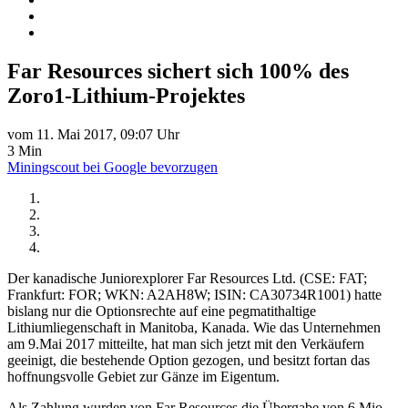
Far Resources sichert sich 100% des
Zoro1-Lithium-Projektes
vom 11. Mai 2017, 09:07 Uhr
3 Min
Miningscout bei Google bevorzugen
Der kanadische Juniorexplorer Far Resources Ltd. (CSE: FAT;
Frankfurt: FOR; WKN: A2AH8W; ISIN: CA30734R1001) hatte
bislang nur die Optionsrechte auf eine pegmatithaltige
Lithiumliegenschaft in Manitoba, Kanada. Wie das Unternehmen
am 9.Mai 2017 mitteilte, hat man sich jetzt mit den Verkäufern
geeinigt, die bestehende Option gezogen, und besitzt fortan das
hoffnungsvolle Gebiet zur Gänze im Eigentum.
Als Zahlung wurden von Far Resources die Übergabe von 6 Mio.