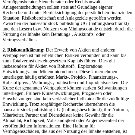
Vermögensberater, Steuerberater oder Rechtsanwalt.
Anlageentscheidungen sollten stets auf Grundlage eigener
Recherche und unter Berücksichtigung der persönlichen finanziellen
Situation, Risikobereitschaft und Anlageziele getroffen werden.
Zwischen der hanseatic stock publishing UG (haftungsbeschränkt)
und den Lesern bzw. Nutzern von Miningscout.de entsteht durch die
Nutzung der Inhalte kein Beratungs-, Auskunfts- oder
Vertragsverhältnis.
2. Risikoaufklärung:
Der Erwerb von Aktien und anderen
Wertpapieren ist mit erheblichen Risiken verbunden und kann bis
zum Totalverlust des eingesetzten Kapitals führen. Dies gilt
insbesondere für Aktien von Rohstoff-, Explorations-,
Entwicklungs- und Minenunternehmen. Diese Unternehmen
unterliegen häufig erhöhten Markt-, Projekt-, Finanzierungs-,
Rohstoffpreis-, Währungs-, politischen und Liquiditätsrisiken. Die
Kurse der genannten Wertpapiere können starken Schwankungen
unterliegen. Frühere Kursentwicklungen, Prognosen oder
Einschätzungen sind kein verlässlicher Indikator für die zukünftige
Entwicklung. Trotz sorgfältiger Recherche übernehmen die
hanseatic stock publishing UG (haftungsbeschränkt), ihre Autoren,
Mitarbeiter, Partner und Dienstleister keine Gewähr für die
Aktualität, Richtigkeit, Vollständigkeit oder Angemessenheit der
veröffentlichten Informationen. Eine Haftung für
Vermögensschäden, die aus der Nutzung der Inhalte entstehen, ist