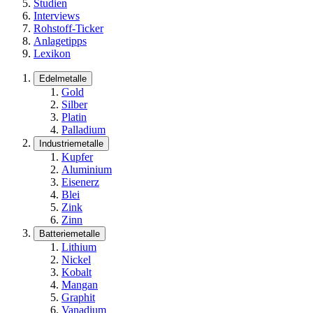
Studien
Interviews
Rohstoff-Ticker
Anlagetipps
Lexikon
Edelmetalle
Gold
Silber
Platin
Palladium
Industriemetalle
Kupfer
Aluminium
Eisenerz
Blei
Zink
Zinn
Batteriemetalle
Lithium
Nickel
Kobalt
Mangan
Graphit
Vanadium