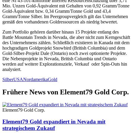
eine NI 43-101-konforme Inferred Ressourcenschätzung über 3,71
Mio. Unzen Gold-Äquivalent mit Gehalten von 0,92 Gramm/Tonne
Gold-Äquivalent bzw. 0,34 Gramm/Tonne Gold und 43,4
Gramm/Tonne Silber. Im Peergroupvergleich gilt das Unternehmen
gemäß den vorhandenen Goldressourcen als niedrig bewertet.
Zum Portfolio gehören darüber hinaus 15 Projekte entlang des
Battle Mountain Trends in Nevada, die aber nicht zum Kerngeschäft
des Unternehmens zählen. Schließlich existieren in Kanada mit dem
hochgradigen Goldprojekt Snowbird (British Columbia) und dem
Gold-Silber-Projekt Dale (Ontario) noch zwei optionierte Projekte.
Die Nebenprojekte in Nevada, British Columbia und Ontario
werden auf weitere Explorationsziele, Verkauf oder Spin-Outs hin
analysiert.
Silber
USA
Nordamerika
Gold
Frühere News von Element79 Gold Corp.
Element79 Gold Corp.
Element79 Gold expandiert in Nevada mit
strategischem Zukauf