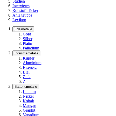
Studien
Interviews
Rohstoff-Ticker
Anlagetipps
Lexikon
Edelmetalle
Gold
Silber
Platin
Palladium
Industriemetalle
Kupfer
Aluminium
Eisenerz
Blei
Zink
Zinn
Batteriemetalle
Lithium
Nickel
Kobalt
Mangan
Graphit
Vanadium