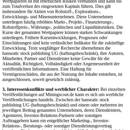
Wertpapieren ist mit erheblichen Risiken verbunden und kann bis
zum Totalverlust des eingesetzten Kapitals führen. Dies gilt
insbesondere für Aktien von Rohstoff-, Explorations-,
Entwicklungs- und Minenunternehmen. Diese Unternehmen
unterliegen häufig erhöhten Markt-, Projekt-, Finanzierungs-,
Rohstoffpreis-, Währungs-, politischen und Liquiditätsrisiken. Die
Kurse der genannten Wertpapiere können starken Schwankungen
unterliegen. Frühere Kursentwicklungen, Prognosen oder
Einschätzungen sind kein verlässlicher Indikator für die zukünftige
Entwicklung. Trotz sorgfältiger Recherche übernehmen die
hanseatic stock publishing UG (haftungsbeschränkt), ihre Autoren,
Mitarbeiter, Partner und Dienstleister keine Gewähr für die
Aktualität, Richtigkeit, Vollständigkeit oder Angemessenheit der
veröffentlichten Informationen. Eine Haftung für
Vermögensschäden, die aus der Nutzung der Inhalte entstehen, ist
ausgeschlossen, soweit gesetzlich zulässig.
3. Interessenkonflikte und werblicher Charakter:
Bei einzelnen
Veröffentlichungen auf Miningscout.de kann es sich um werbliche
Veröffentlichungen handeln. Zwischen der hanseatic stock
publishing UG (haftungsbeschränkt) und einem oder mehreren im
jeweiligen Beitrag genannten Unternehmen, deren Dienstleistern,
Agenturen, Investor-Relations-Partnern oder sonstigen
Auftraggebern kann ein entgeltlicher Marketing-, Investor-
Relations-, Beratungs- oder sonstiger Dienstleistungsvertrag