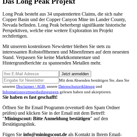
Das Long Peak Projekt
Long Peak besteht aus 34 unpatentierten Claims, die sich nahe
Copper Basin und der Copper Canyon Mine im Lander County,
Nevada befinden. Long Peak beherbergt signifikante historische
Perspektiven, welche eine weitere Exploration im Projekt
rechtfertigen.
Mit unserem kostenlosen Newsletter bleiben Sie stets zu
interessanten Rohstoffthemen und Minenfirmen auf dem neuesten
Stand. Verpassen Sie keine Marktkommentare und
Hintergrundberichte zu spannenden Metallen mehr.
Jetzt anmelden
Mit dem Absenden bestätigen Sie, dass Sie
unseren
Disclaimer / AGB
, unsere
Datenschutzerklärung
und
Informationsvertragsbedingungen
gelesen haben und akzeptieren.
Sie haben es fast geschafft!
Öffnen Sie Ihr Email Programm (eventuell den Spam Ordner
prüfen) und klicken Sie in der Email mit dem Betreff:
"
Miningscout: Bitte Anmeldung bestätigen
" auf den
Bestätigungslink.
Fügen Sie
info@miningscout.de
als Kontakt in Ihrem Email-