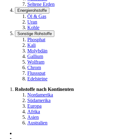
Seltene Erden
Energierohstoffe
Öl & Gas
Uran
Kohle
Sonstige Rohstoffe
Phosphat
Kali
Molybdän
Gallium
Wolfram
Chrom
Flussspat
Edelsteine
Rohstoffe nach Kontinenten
Nordamerika
Südamerika
Europa
Afrika
Asien
Australien