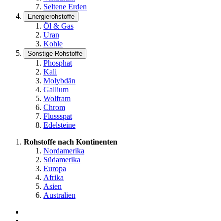
Seltene Erden
Energierohstoffe
Öl & Gas
Uran
Kohle
Sonstige Rohstoffe
Phosphat
Kali
Molybdän
Gallium
Wolfram
Chrom
Flussspat
Edelsteine
Rohstoffe nach Kontinenten
Nordamerika
Südamerika
Europa
Afrika
Asien
Australien