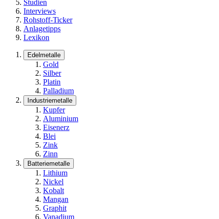
Studien
Interviews
Rohstoff-Ticker
Anlagetipps
Lexikon
Edelmetalle
Gold
Silber
Platin
Palladium
Industriemetalle
Kupfer
Aluminium
Eisenerz
Blei
Zink
Zinn
Batteriemetalle
Lithium
Nickel
Kobalt
Mangan
Graphit
Vanadium