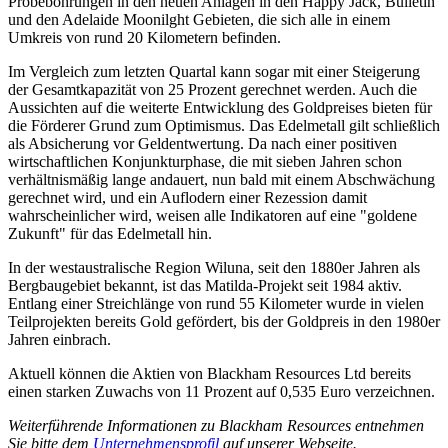
Probebohrungen in den neuen Anlagen in den Happy Jack, Bulletin
und den Adelaide Moonilght Gebieten, die sich alle in einem
Umkreis von rund 20 Kilometern befinden.
Im Vergleich zum letzten Quartal kann sogar mit einer Steigerung
der Gesamtkapazität von 25 Prozent gerechnet werden. Auch die
Aussichten auf die weiterte Entwicklung des Goldpreises bieten für
die Förderer Grund zum Optimismus. Das Edelmetall gilt schließlich
als Absicherung vor Geldentwertung. Da nach einer positiven
wirtschaftlichen Konjunkturphase, die mit sieben Jahren schon
verhältnismäßig lange andauert, nun bald mit einem Abschwächung
gerechnet wird, und ein Auflodern einer Rezession damit
wahrscheinlicher wird, weisen alle Indikatoren auf eine "goldene
Zukunft" für das Edelmetall hin.
In der westaustralische Region Wiluna, seit den 1880er Jahren als
Bergbaugebiet bekannt, ist das Matilda-Projekt seit 1984 aktiv.
Entlang einer Streichlänge von rund 55 Kilometer wurde in vielen
Teilprojekten bereits Gold gefördert, bis der Goldpreis in den 1980er
Jahren einbrach.
Aktuell können die Aktien von Blackham Resources Ltd bereits
einen starken Zuwachs von 11 Prozent auf 0,535 Euro verzeichnen.
Weiterführende Informationen zu Blackham Resources entnehmen
Sie bitte dem
Unternehmensprofil
auf unserer Webseite.