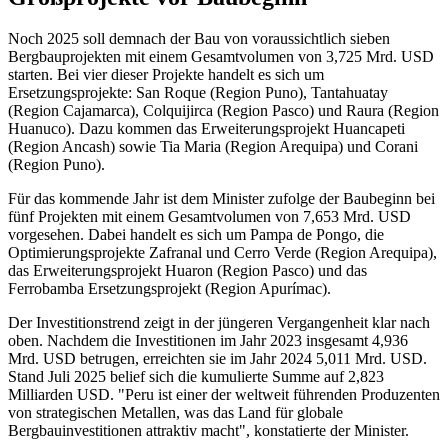
Noch 2025 soll demnach der Bau von voraussichtlich sieben
Bergbauprojekten mit einem Gesamtvolumen von 3,725 Mrd. USD
starten. Bei vier dieser Projekte handelt es sich um
Ersetzungsprojekte: San Roque (Region Puno), Tantahuatay
(Region Cajamarca), Colquijirca (Region Pasco) und Raura (Region
Huanuco). Dazu kommen das Erweiterungsprojekt Huancapeti
(Region Ancash) sowie Tia Maria (Region Arequipa) und Corani
(Region Puno).
Für das kommende Jahr ist dem Minister zufolge der Baubeginn bei
fünf Projekten mit einem Gesamtvolumen von 7,653 Mrd. USD
vorgesehen. Dabei handelt es sich um Pampa de Pongo, die
Optimierungsprojekte Zafranal und Cerro Verde (Region Arequipa),
das Erweiterungsprojekt Huaron (Region Pasco) und das
Ferrobamba Ersetzungsprojekt (Region Apurímac).
Der Investitionstrend zeigt in der jüngeren Vergangenheit klar nach
oben. Nachdem die Investitionen im Jahr 2023 insgesamt 4,936
Mrd. USD betrugen, erreichten sie im Jahr 2024 5,011 Mrd. USD.
Stand Juli 2025 belief sich die kumulierte Summe auf 2,823
Milliarden USD. "Peru ist einer der weltweit führenden Produzenten
von strategischen Metallen, was das Land für globale
Bergbauinvestitionen attraktiv macht", konstatierte der Minister.