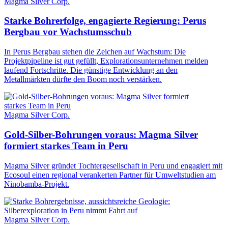
Magma Silver Corp.
Starke Bohrerfolge, engagierte Regierung: Perus
Bergbau vor Wachstumsschub
In Perus Bergbau stehen die Zeichen auf Wachstum: Die
Projektpipeline ist gut gefüllt, Explorationsunternehmen melden
laufend Fortschritte. Die günstige Entwicklung an den
Metallmärkten dürfte den Boom noch verstärken.
Magma Silver Corp.
Gold-Silber-Bohrungen voraus: Magma Silver
formiert starkes Team in Peru
Magma Silver gründet Tochtergesellschaft in Peru und engagiert mit
Ecosoul einen regional verankerten Partner für Umweltstudien am
Ninobamba-Projekt.
Magma Silver Corp.