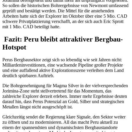
Joramina bereitgestellt und damit mehr als ursprünglich vorgesehen.
So sollen die historischen Bohrergebnisse von Newmont umfassend
geprüft und bestätigt werden. Die Mittel für die anstehenden
Arbeiten hatte sich der Explorer im Oktober über eine 5 Mio. CAD
schwere Privatplatzierung verschafft, an der sich auch Eric Sprott
mit 1 Mio. CAD beteiligt hatte.
Fazit: Peru bleibt attraktiver Bergbau-
Hotspot
Perus Bergbausektor zeigt sich so lebendig wie seit Jahren nicht:
Milliardeninvestitionen, eine wachsende Pipeline großer Projekte
und eine auffallend aktive Explorationsszene verleihen dem Land
deutlich spürbaren Auftrieb.
Die Bohrgenehmigung für Magma Silver in der vielversprechenden
Jorimina-Zone steht stellvertretend für das Momentum, das
zahlreiche Explorer derzeit erleben. Immer mehr Ergebnisse deuten
darauf hin, dass Perus Potenzial an Gold, Silber und strategischen
Metallen längst nicht ausgeschöpft ist.
Gleichzeitig sendet die Regierung klare Signale, den Sektor weiter
zu öffnen und zu modernisieren. All das macht Peru aktuell zu
einem der spannendsten und dynamischsten Bergbaustandorte