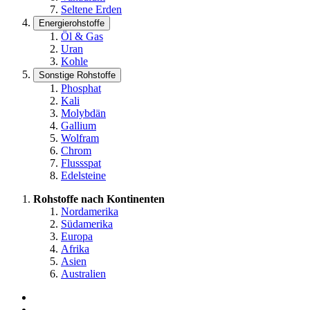
Seltene Erden
Energierohstoffe
Öl & Gas
Uran
Kohle
Sonstige Rohstoffe
Phosphat
Kali
Molybdän
Gallium
Wolfram
Chrom
Flussspat
Edelsteine
Rohstoffe nach Kontinenten
Nordamerika
Südamerika
Europa
Afrika
Asien
Australien