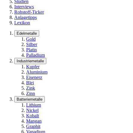
Studien
Interviews
Rohstoff-Ticker
Anlagetipps
Lexikon
Edelmetalle
Gold
Silber
Platin
Palladium
Industriemetalle
Kupfer
Aluminium
Eisenerz
Blei
Zink
Zinn
Batteriemetalle
Lithium
Nickel
Kobalt
Mangan
Graphit
Vanadium