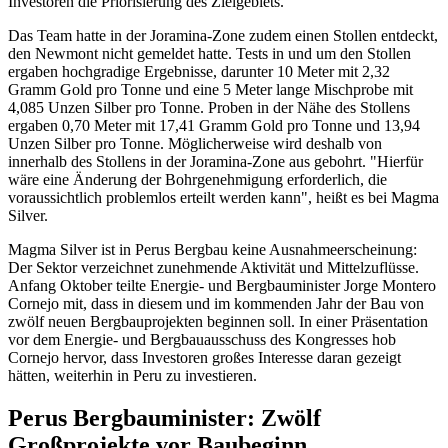
Investoren die Priorisierung des Zielgebiets.
Das Team hatte in der Joramina-Zone zudem einen Stollen entdeckt,
den Newmont nicht gemeldet hatte. Tests in und um den Stollen
ergaben hochgradige Ergebnisse, darunter 10 Meter mit 2,32
Gramm Gold pro Tonne und eine 5 Meter lange Mischprobe mit
4,085 Unzen Silber pro Tonne. Proben in der Nähe des Stollens
ergaben 0,70 Meter mit 17,41 Gramm Gold pro Tonne und 13,94
Unzen Silber pro Tonne. Möglicherweise wird deshalb von
innerhalb des Stollens in der Joramina-Zone aus gebohrt. "Hierfür
wäre eine Änderung der Bohrgenehmigung erforderlich, die
voraussichtlich problemlos erteilt werden kann", heißt es bei Magma
Silver.
Magma Silver ist in Perus Bergbau keine Ausnahmeerscheinung:
Der Sektor verzeichnet zunehmende Aktivität und Mittelzuflüsse.
Anfang Oktober teilte Energie- und Bergbauminister Jorge Montero
Cornejo mit, dass in diesem und im kommenden Jahr der Bau von
zwölf neuen Bergbauprojekten beginnen soll. In einer Präsentation
vor dem Energie- und Bergbauausschuss des Kongresses hob
Cornejo hervor, dass Investoren großes Interesse daran gezeigt
hätten, weiterhin in Peru zu investieren.
Perus Bergbauminister: Zwölf
Großprojekte vor Baubeginn