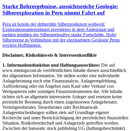
Starke Bohrergebnisse, aussichtsreiche Geologie:
Silberexploration in Peru nimmt Fahrt auf
Peru ist bereits der drittgrößte Silberproduzent weltweit:
Explorationsunternehmen investieren in dem Andenstaat und
melden inmitten der Silberpreisrallye starke Fortschritte. Hohe
Silberpreise in Verbindung mit der einzigartigen Geologie Perus
wecken Hoffnungen.
Disclaimer, Risikohinweis & Interessenkonflikte
1. Informationsfunktion und Haftungsausschluss:
Die auf
www.miningscout.de veröffentlichten Inhalte dienen ausschließlich
der allgemeinen Information. Sie stellen weder eine individuelle
Anlageberatung noch eine Finanzanalyse, Anlageempfehlung,
Aufforderung oder ein Angebot zum Kauf oder Verkauf von
Wertpapieren oder sonstigen Finanzinstrumenten dar. Alle Inhalte
richten sich an allgemein interessierte Anleger und ersetzen keine
persönliche Beratung durch einen zugelassenen Anlageberater,
Vermögensberater, Steuerberater oder Rechtsanwalt.
Anlageentscheidungen sollten stets auf Grundlage eigener
Recherche und unter Berücksichtigung der persönlichen finanziellen
Situation, Risikobereitschaft und Anlageziele getroffen werden.
Zwischen der hanseatic stock publishing UG (haftungsbeschränkt)