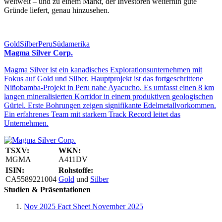
weltweit – und zu einem Markt, der Investoren weiterhin gute
Gründe liefert, genau hinzusehen.
Gold
Silber
Peru
Südamerika
Magma Silver Corp.
Magma Silver ist ein kanadisches Explorationsunternehmen mit
Fokus auf Gold und Silber. Hauptprojekt ist das fortgeschrittene
Niñobamba-Projekt in Peru nahe Ayacucho. Es umfasst einen 8 km
langen mineralisierten Korridor in einem produktiven geologischen
Gürtel. Erste Bohrungen zeigen signifikante Edelmetallvorkommen.
Ein erfahrenes Team mit starkem Track Record leitet das
Unternehmen.
TSXV:
WKN:
MGMA
A411DV
ISIN:
Rohstoffe:
CA5589221004
Gold
und
Silber
Studien & Präsentationen
Nov 2025
Fact Sheet November 2025