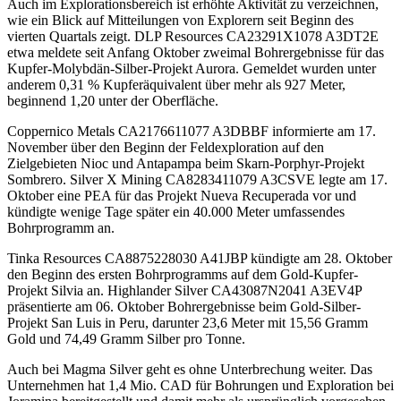
Auch im Explorationsbereich ist erhöhte Aktivität zu verzeichnen,
wie ein Blick auf Mitteilungen von Explorern seit Beginn des
vierten Quartals zeigt. DLP Resources
CA23291X1078
A3DT2E
etwa meldete seit Anfang Oktober zweimal Bohrergebnisse für das
Kupfer-Molybdän-Silber-Projekt Aurora. Gemeldet wurden unter
anderem 0,31 % Kupferäquivalent über mehr als 927 Meter,
beginnend 1,20 unter der Oberfläche.
Coppernico Metals
CA2176611077
A3DBBF
informierte am 17.
November über den Beginn der Feldexploration auf den
Zielgebieten Nioc und Antapampa beim Skarn-Porphyr-Projekt
Sombrero. Silver X Mining
CA8283411079
A3CSVE
legte am 17.
Oktober eine PEA für das Projekt Nueva Recuperada vor und
kündigte wenige Tage später ein 40.000 Meter umfassendes
Bohrprogramm an.
Tinka Resources
CA8875228030
A41JBP
kündigte am 28. Oktober
den Beginn des ersten Bohrprogramms auf dem Gold-Kupfer-
Projekt Silvia an. Highlander Silver
CA43087N2041
A3EV4P
präsentierte am 06. Oktober Bohrergebnisse beim Gold-Silber-
Projekt San Luis in Peru, darunter 23,6 Meter mit 15,56 Gramm
Gold und 74,49 Gramm Silber pro Tonne.
Auch bei Magma Silver geht es ohne Unterbrechung weiter. Das
Unternehmen hat 1,4 Mio. CAD für Bohrungen und Exploration bei