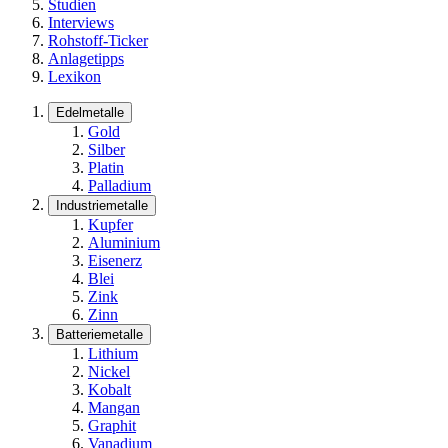
Studien
Interviews
Rohstoff-Ticker
Anlagetipps
Lexikon
Edelmetalle
Gold
Silber
Platin
Palladium
Industriemetalle
Kupfer
Aluminium
Eisenerz
Blei
Zink
Zinn
Batteriemetalle
Lithium
Nickel
Kobalt
Mangan
Graphit
Vanadium