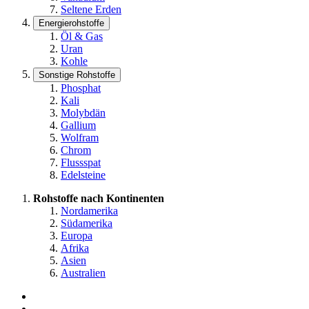
Seltene Erden
Energierohstoffe
Öl & Gas
Uran
Kohle
Sonstige Rohstoffe
Phosphat
Kali
Molybdän
Gallium
Wolfram
Chrom
Flussspat
Edelsteine
Rohstoffe nach Kontinenten
Nordamerika
Südamerika
Europa
Afrika
Asien
Australien