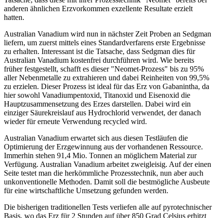
anderen ähnlichen Erzvorkommen exzellente Resultate erzielt
hatten.
Australian Vanadium wird nun in nächster Zeit Proben an Sedgman
liefern, um zuerst mittels eines Standardverfarens erste Ergebnisse
zu erhalten. Interessant ist die Tatsache, dass Sedgman dies für
Australian Vanadium kostenfrei durchführen wird. Wie bereits
früher festgestellt, schafft es dieser "Neomet-Prozess" bis zu 95%
aller Nebenmetalle zu extrahieren und dabei Reinheiten von 99,5%
zu erzielen. Dieser Prozess ist ideal für das Erz von Gabanintha, da
hier sowohl Vanadiumpentoxid, Titanoxid und Eisenoxid die
Hauptzusammensetzung des Erzes darstellen. Dabei wird ein
einziger Säurekreislauf aus Hydrochlorid verwendet, der danach
wieder für erneute Verwendung recycled wird.
Australian Vanadium erwartet sich aus diesen Testläufen die
Optimierung der Erzgewinnung aus der vorhandenen Ressource.
Immerhin stehen 91,4 Mio. Tonnen an möglichem Material zur
Verfügung. Australian Vanadium arbeitet zweigleisig. Auf der einen
Seite testet man die herkömmliche Prozesstechnik, nun aber auch
unkonventionelle Methoden. Damit soll die bestmögliche Ausbeute
für eine wirtschaftliche Umsetzung gefunden werden.
Die bisherigen traditionellen Tests verliefen alle auf pyrotechnischer
Basis, wo das Erz für 2 Stunden auf über 850 Grad Celsius erhitzt