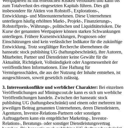
Wertpapieren ist mit erheblichen Risiken verbunden und kann bis
zum Totalverlust des eingesetzten Kapitals führen. Dies gilt
insbesondere für Aktien von Rohstoff-, Explorations-,
Entwicklungs- und Minenunternehmen. Diese Unternehmen
unterliegen häufig erhöhten Markt-, Projekt-, Finanzierungs-,
Rohstoffpreis-, Währungs-, politischen und Liquiditätsrisiken. Die
Kurse der genannten Wertpapiere können starken Schwankungen
unterliegen. Frühere Kursentwicklungen, Prognosen oder
Einschätzungen sind kein verlässlicher Indikator für die zukünftige
Entwicklung. Trotz sorgfältiger Recherche übernehmen die
hanseatic stock publishing UG (haftungsbeschränkt), ihre Autoren,
Mitarbeiter, Partner und Dienstleister keine Gewähr für die
Aktualität, Richtigkeit, Vollständigkeit oder Angemessenheit der
veröffentlichten Informationen. Eine Haftung für
Vermögensschäden, die aus der Nutzung der Inhalte entstehen, ist
ausgeschlossen, soweit gesetzlich zulässig.
3. Interessenkonflikte und werblicher Charakter:
Bei einzelnen
Veröffentlichungen auf Miningscout.de kann es sich um werbliche
Veröffentlichungen handeln. Zwischen der hanseatic stock
publishing UG (haftungsbeschränkt) und einem oder mehreren im
jeweiligen Beitrag genannten Unternehmen, deren Dienstleistern,
Agenturen, Investor-Relations-Partnern oder sonstigen
Auftraggebern kann ein entgeltlicher Marketing-, Investor-
Relations-, Beratungs- oder sonstiger Dienstleistungsvertrag