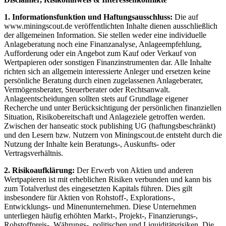
1. Informationsfunktion und Haftungsausschluss:
Die auf
www.miningscout.de veröffentlichten Inhalte dienen ausschließlich
der allgemeinen Information. Sie stellen weder eine individuelle
Anlageberatung noch eine Finanzanalyse, Anlageempfehlung,
Aufforderung oder ein Angebot zum Kauf oder Verkauf von
Wertpapieren oder sonstigen Finanzinstrumenten dar. Alle Inhalte
richten sich an allgemein interessierte Anleger und ersetzen keine
persönliche Beratung durch einen zugelassenen Anlageberater,
Vermögensberater, Steuerberater oder Rechtsanwalt.
Anlageentscheidungen sollten stets auf Grundlage eigener
Recherche und unter Berücksichtigung der persönlichen finanziellen
Situation, Risikobereitschaft und Anlageziele getroffen werden.
Zwischen der hanseatic stock publishing UG (haftungsbeschränkt)
und den Lesern bzw. Nutzern von Miningscout.de entsteht durch die
Nutzung der Inhalte kein Beratungs-, Auskunfts- oder
Vertragsverhältnis.
2. Risikoaufklärung:
Der Erwerb von Aktien und anderen
Wertpapieren ist mit erheblichen Risiken verbunden und kann bis
zum Totalverlust des eingesetzten Kapitals führen. Dies gilt
insbesondere für Aktien von Rohstoff-, Explorations-,
Entwicklungs- und Minenunternehmen. Diese Unternehmen
unterliegen häufig erhöhten Markt-, Projekt-, Finanzierungs-,
Rohstoffpreis-, Währungs-, politischen und Liquiditätsrisiken. Die