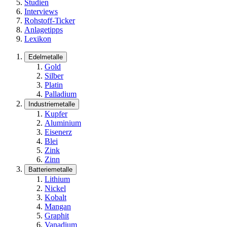
Studien
Interviews
Rohstoff-Ticker
Anlagetipps
Lexikon
Edelmetalle
Gold
Silber
Platin
Palladium
Industriemetalle
Kupfer
Aluminium
Eisenerz
Blei
Zink
Zinn
Batteriemetalle
Lithium
Nickel
Kobalt
Mangan
Graphit
Vanadium