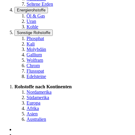
Seltene Erden
Energierohstoffe
Öl & Gas
Uran
Kohle
Sonstige Rohstoffe
Phosphat
Kali
Molybdän
Gallium
Wolfram
Chrom
Flussspat
Edelsteine
Rohstoffe nach Kontinenten
Nordamerika
Südamerika
Europa
Afrika
Asien
Australien