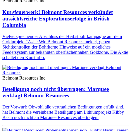
Belmont Resources Inc.
Kursfeuerwerk! Belmont Resources verkündet
aussichtsreiche Explorationserfolge in British
Columbia
Vielversprechender Abschluss der Herbstbohrkampagne auf dem
Goldprojekt "A-J": Wie Belmont Resources meldet, geben
Sichtkontrollen der Bohrkerne Hinweise auf ein mögliches
Feedersystem zur bekannten oberflächennahen Goldzone. Die Aktie
schaltet den Kursturbo.
Belmont Resources Inc.
Beteiligung noch nicht übertragen: Marquee
verklagt Belmont Resources
Der Vorwurf: Obwohl alle vertraglichen Bedingungen erfüllt sind,
hat Belmont die vereinbarte Beteiligung am Lithiumprojekt Kibby
Basin noch nicht an Marquee Resources übertragen.