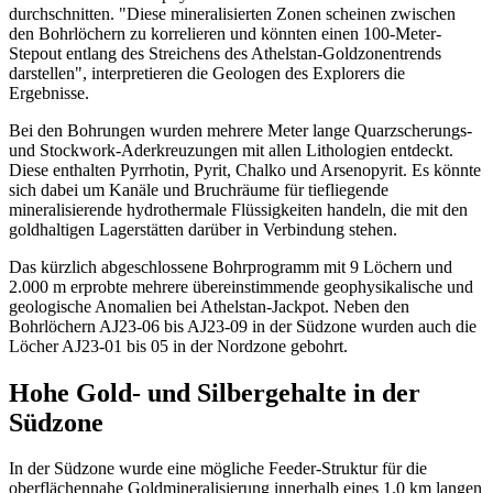
durchschnitten. "Diese mineralisierten Zonen scheinen zwischen
den Bohrlöchern zu korrelieren und könnten einen 100-Meter-
Stepout entlang des Streichens des Athelstan-Goldzonentrends
darstellen", interpretieren die Geologen des Explorers die
Ergebnisse.
Bei den Bohrungen wurden mehrere Meter lange Quarzscherungs-
und Stockwork-Aderkreuzungen mit allen Lithologien entdeckt.
Diese enthalten Pyrrhotin, Pyrit, Chalko und Arsenopyrit. Es könnte
sich dabei um Kanäle und Bruchräume für tiefliegende
mineralisierende hydrothermale Flüssigkeiten handeln, die mit den
goldhaltigen Lagerstätten darüber in Verbindung stehen.
Das kürzlich abgeschlossene Bohrprogramm mit 9 Löchern und
2.000 m erprobte mehrere übereinstimmende geophysikalische und
geologische Anomalien bei Athelstan-Jackpot. Neben den
Bohrlöchern AJ23-06 bis AJ23-09 in der Südzone wurden auch die
Löcher AJ23-01 bis 05 in der Nordzone gebohrt.
Hohe Gold- und Silbergehalte in der
Südzone
In der Südzone wurde eine mögliche Feeder-Struktur für die
oberflächennahe Goldmineralisierung innerhalb eines 1,0 km langen