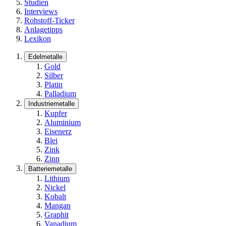
Studien
Interviews
Rohstoff-Ticker
Anlagetipps
Lexikon
Edelmetalle
Gold
Silber
Platin
Palladium
Industriemetalle
Kupfer
Aluminium
Eisenerz
Blei
Zink
Zinn
Batteriemetalle
Lithium
Nickel
Kobalt
Mangan
Graphit
Vanadium