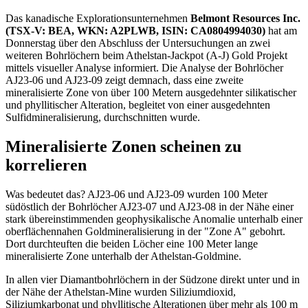
Das kanadische Explorationsunternehmen
Belmont Resources Inc.
(TSX-V: BEA, WKN: A2PLWB, ISIN: CA0804994030)
hat am
Donnerstag über den Abschluss der Untersuchungen an zwei
weiteren Bohrlöchern beim Athelstan-Jackpot (A-J) Gold Projekt
mittels visueller Analyse informiert. Die Analyse der Bohrlöcher
AJ23-06 und AJ23-09 zeigt demnach, dass eine zweite
mineralisierte Zone von über 100 Metern ausgedehnter silikatischer
und phyllitischer Alteration, begleitet von einer ausgedehnten
Sulfidmineralisierung, durchschnitten wurde.
Mineralisierte Zonen scheinen zu
korrelieren
Was bedeutet das? AJ23-06 und AJ23-09 wurden 100 Meter
südöstlich der Bohrlöcher AJ23-07 und AJ23-08 in der Nähe einer
stark übereinstimmenden geophysikalische Anomalie unterhalb einer
oberflächennahen Goldmineralisierung in der "Zone A" gebohrt.
Dort durchteuften die beiden Löcher eine 100 Meter lange
mineralisierte Zone unterhalb der Athelstan-Goldmine.
In allen vier Diamantbohrlöchern in der Südzone direkt unter und in
der Nähe der Athelstan-Mine wurden Siliziumdioxid,
Siliziumkarbonat und phyllitische Alterationen über mehr als 100 m