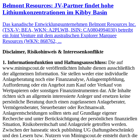
Belmont Resources: JV-Partner findet hohe
Lithiumkonzentrationen im Kibby Basin
Das kanadische Entwicklungsunternehmen Belmont Resources Inc.
(TSX-V: BEA, WKN: A2PLWB, ISIN: CA0804994030) betreibt
ein Joint Venture mit dem australischen Explorer Marquee
Resources (WKN: 868762, ...
Disclaimer, Risikohinweis & Interessenkonflikte
1. Informationsfunktion und Haftungsausschluss:
Die auf
www.miningscout.de veröffentlichten Inhalte dienen ausschließlich
der allgemeinen Information. Sie stellen weder eine individuelle
Anlageberatung noch eine Finanzanalyse, Anlageempfehlung,
Aufforderung oder ein Angebot zum Kauf oder Verkauf von
Wertpapieren oder sonstigen Finanzinstrumenten dar. Alle Inhalte
richten sich an allgemein interessierte Anleger und ersetzen keine
persönliche Beratung durch einen zugelassenen Anlageberater,
Vermögensberater, Steuerberater oder Rechtsanwalt.
Anlageentscheidungen sollten stets auf Grundlage eigener
Recherche und unter Berücksichtigung der persönlichen finanziellen
Situation, Risikobereitschaft und Anlageziele getroffen werden.
Zwischen der hanseatic stock publishing UG (haftungsbeschränkt)
und den Lesern bzw. Nutzern von Miningscout.de entsteht durch die