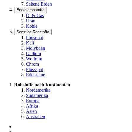
Seltene Erden
Energierohstoffe
Öl & Gas
Uran
Kohle
Sonstige Rohstoffe
Phosphat
Kali
Molybdän
Gallium
Wolfram
Chrom
Flussspat
Edelsteine
Rohstoffe nach Kontinenten
Nordamerika
Südamerika
Europa
Afrika
Asien
Australien