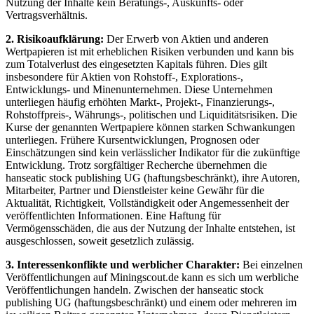
Nutzung der Inhalte kein Beratungs-, Auskunfts- oder
Vertragsverhältnis.
2. Risikoaufklärung:
Der Erwerb von Aktien und anderen
Wertpapieren ist mit erheblichen Risiken verbunden und kann bis
zum Totalverlust des eingesetzten Kapitals führen. Dies gilt
insbesondere für Aktien von Rohstoff-, Explorations-,
Entwicklungs- und Minenunternehmen. Diese Unternehmen
unterliegen häufig erhöhten Markt-, Projekt-, Finanzierungs-,
Rohstoffpreis-, Währungs-, politischen und Liquiditätsrisiken. Die
Kurse der genannten Wertpapiere können starken Schwankungen
unterliegen. Frühere Kursentwicklungen, Prognosen oder
Einschätzungen sind kein verlässlicher Indikator für die zukünftige
Entwicklung. Trotz sorgfältiger Recherche übernehmen die
hanseatic stock publishing UG (haftungsbeschränkt), ihre Autoren,
Mitarbeiter, Partner und Dienstleister keine Gewähr für die
Aktualität, Richtigkeit, Vollständigkeit oder Angemessenheit der
veröffentlichten Informationen. Eine Haftung für
Vermögensschäden, die aus der Nutzung der Inhalte entstehen, ist
ausgeschlossen, soweit gesetzlich zulässig.
3. Interessenkonflikte und werblicher Charakter:
Bei einzelnen
Veröffentlichungen auf Miningscout.de kann es sich um werbliche
Veröffentlichungen handeln. Zwischen der hanseatic stock
publishing UG (haftungsbeschränkt) und einem oder mehreren im