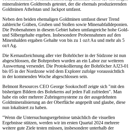
mineralisierten Goldtrends getestet, der die ehemals produzierenden
Goldminen Athelstan und Jackpot umfasst.
Neben den beiden ehemaligen Goldminen umfasst dieser Trend
zahlreiche Gräben, Gruben und Stollen sowie Minenabfalldeponien.
Die Probenahmen in diesem Gebiet haben umfangreiche hohe Gold-
und Silbergehalte ergeben. Insbesondere Probennahmen auf den
Minenhalden ergaben Gehalte von bis zu 1 oz/t Au und mehr als 5
oz/t Ag.
Die Kernaufzeichnung aller vier Bohrlöcher in der Südzone ist nun
abgeschlossen, die Bohrproben wurden an ein Labor zur weiteren
Auswertung versendet. Die Protokollierung der Bohrlöcher AJ23-01
bis 05 in der Nordzone wird dem Explorer zufolge voraussichtlich
in der kommenden Woche abgeschlossen sein.
Belmont Resources CEO George Sookochoff zeigte sich "mit den
bisherigen Bildern des Bohrkerns auf jeden Fall zufrieden". Man
habe ein oder mehrere Zubringersysteme zu der ausgedehnten
Goldmineralisierung an der Oberfläche angepeilt und glaube, diese
nun lokalisiert zu haben.
"Wenn die Untersuchungsergebnisse tatsächlich die visuellen
Ergebnisse stützen, werden wir im ersten Quartal 2024 mehrere
weitere gute Ziele testen müssen, insbesondere unterhalb der