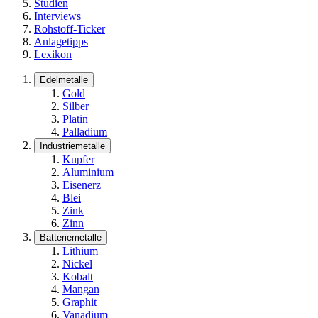
Studien
Interviews
Rohstoff-Ticker
Anlagetipps
Lexikon
Edelmetalle
Gold
Silber
Platin
Palladium
Industriemetalle
Kupfer
Aluminium
Eisenerz
Blei
Zink
Zinn
Batteriemetalle
Lithium
Nickel
Kobalt
Mangan
Graphit
Vanadium