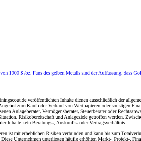
on 1900 $ /oz. Fans des gelben Metalls sind der Auffassung, dass Gold 
ngscout.de veröffentlichten Inhalte dienen ausschließlich der allgeme
gebot zum Kauf oder Verkauf von Wertpapieren oder sonstigen Finanzins
senen Anlageberater, Vermögensberater, Steuerberater oder Rechtsanwal
Situation, Risikobereitschaft und Anlageziele getroffen werden. Zwisc
r Inhalte kein Beratungs-, Auskunfts- oder Vertragsverhältnis.
 ist mit erheblichen Risiken verbunden und kann bis zum Totalverlust 
iese Unternehmen unterliegen häufig erhöhten Markt-, Projekt-, Finan