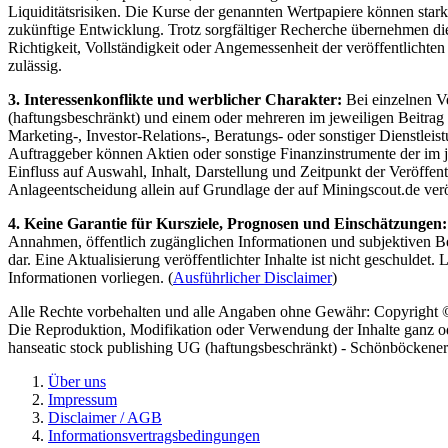
Liquiditätsrisiken. Die Kurse der genannten Wertpapiere können star
zukünftige Entwicklung. Trotz sorgfältiger Recherche übernehmen die 
Richtigkeit, Vollständigkeit oder Angemessenheit der veröffentlichte
zulässig.
3. Interessenkonflikte und werblicher Charakter:
Bei einzelnen V
(haftungsbeschränkt) und einem oder mehreren im jeweiligen Beitrag 
Marketing-, Investor-Relations-, Beratungs- oder sonstiger Dienstleis
Auftraggeber können Aktien oder sonstige Finanzinstrumente der im j
Einfluss auf Auswahl, Inhalt, Darstellung und Zeitpunkt der Veröffen
Anlageentscheidung allein auf Grundlage der auf Miningscout.de veröf
4. Keine Garantie für Kursziele, Prognosen und Einschätzungen:
Annahmen, öffentlich zugänglichen Informationen und subjektiven Be
dar. Eine Aktualisierung veröffentlichter Inhalte ist nicht geschuld
Informationen vorliegen. (
Ausführlicher Disclaimer
)
Alle Rechte vorbehalten und alle Angaben ohne Gewähr: Copyright 
Die Reproduktion, Modifikation oder Verwendung der Inhalte ganz ode
hanseatic stock publishing UG (haftungsbeschränkt) - Schönböckene
Über uns
Impressum
Disclaimer / AGB
Informationsvertragsbedingungen