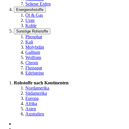
Seltene Erden
Energierohstoffe
Öl & Gas
Uran
Kohle
Sonstige Rohstoffe
Phosphat
Kali
Molybdän
Gallium
Wolfram
Chrom
Flussspat
Edelsteine
Rohstoffe nach Kontinenten
Nordamerika
Südamerika
Europa
Afrika
Asien
Australien