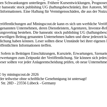
ken Schwankungen unterliegen. Frühere Kursentwicklungen, Prognosen o
hanseatic stock publishing UG (haftungsbeschränkt), ihre Autoren, Mita
n Informationen. Eine Haftung für Vermögensschäden, die aus der Nutzung
eröffentlichungen auf Miningscout.de kann es sich um werbliche Veröf
genannten Unternehmen, deren Dienstleistern, Agenturen, Investor-Rela
tungsvertrag bestehen. Die hanseatic stock publishing UG (haftungsbesc
eweiligen Beitrag genannten Unternehmen halten und diese jederzeit ka
tlichung haben können. Leser sollten diese Umstände bei ihrer eigenen 
fentlichten Informationen treffen.
Sofern in Beiträgen Einschätzungen, Kursziele, Erwartungen, Szenarie
wertungen zum Zeitpunkt der Veröffentlichung. Sie können sich jederz
et. Leser sollten vor jeder Anlageentscheidung prüfen, ob neue Unterne
© by miningscout.de 2026
r teilweise ohne schriftliche Genehmigung ist untersagt!
r Str. 28D - 23556 Lübeck - Germany