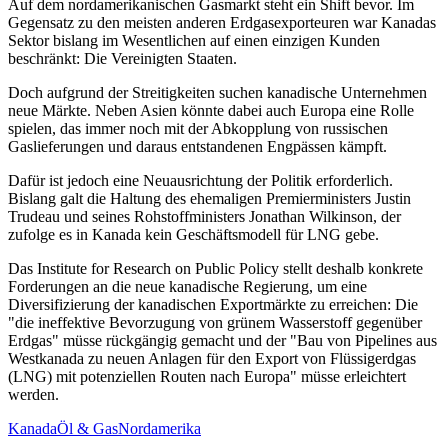
Auf dem nordamerikanischen Gasmarkt steht ein Shift bevor. Im
Gegensatz zu den meisten anderen Erdgasexporteuren war Kanadas
Sektor bislang im Wesentlichen auf einen einzigen Kunden
beschränkt: Die Vereinigten Staaten.
Doch aufgrund der Streitigkeiten suchen kanadische Unternehmen
neue Märkte. Neben Asien könnte dabei auch Europa eine Rolle
spielen, das immer noch mit der Abkopplung von russischen
Gaslieferungen und daraus entstandenen Engpässen kämpft.
Dafür ist jedoch eine Neuausrichtung der Politik erforderlich.
Bislang galt die Haltung des ehemaligen Premierministers Justin
Trudeau und seines Rohstoffministers Jonathan Wilkinson, der
zufolge es in Kanada kein Geschäftsmodell für LNG gebe.
Das Institute for Research on Public Policy stellt deshalb konkrete
Forderungen an die neue kanadische Regierung, um eine
Diversifizierung der kanadischen Exportmärkte zu erreichen: Die
"die ineffektive Bevorzugung von grünem Wasserstoff gegenüber
Erdgas" müsse rückgängig gemacht und der "Bau von Pipelines aus
Westkanada zu neuen Anlagen für den Export von Flüssigerdgas
(LNG) mit potenziellen Routen nach Europa" müsse erleichtert
werden.
Kanada
Öl & Gas
Nordamerika