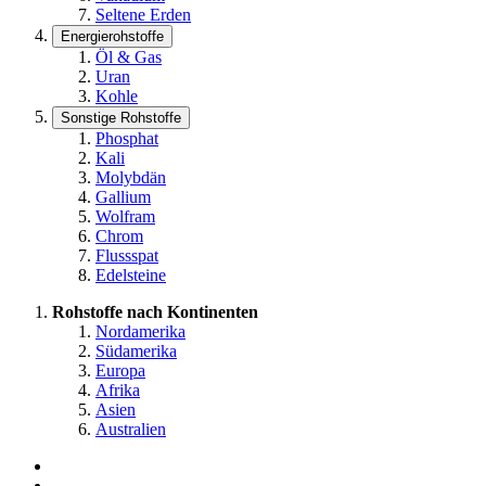
Seltene Erden
Energierohstoffe
Öl & Gas
Uran
Kohle
Sonstige Rohstoffe
Phosphat
Kali
Molybdän
Gallium
Wolfram
Chrom
Flussspat
Edelsteine
Rohstoffe nach Kontinenten
Nordamerika
Südamerika
Europa
Afrika
Asien
Australien