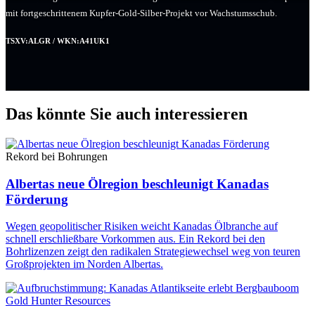
mit fortgeschrittenem Kupfer-Gold-Silber-Projekt vor Wachstumsschub.
TSXV:ALGR / WKN:A41UK1
Das könnte Sie auch interessieren
Rekord bei Bohrungen
Albertas neue Ölregion beschleunigt Kanadas
Förderung
Wegen geopolitischer Risiken weicht Kanadas Ölbranche auf
schnell erschließbare Vorkommen aus. Ein Rekord bei den
Bohrlizenzen zeigt den radikalen Strategiewechsel weg von teuren
Großprojekten im Norden Albertas.
Gold Hunter Resources