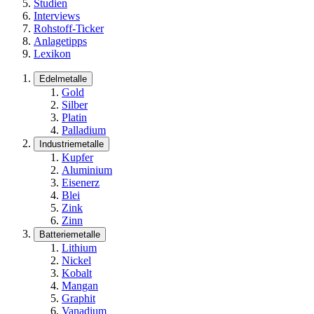
Studien
Interviews
Rohstoff-Ticker
Anlagetipps
Lexikon
Edelmetalle
Gold
Silber
Platin
Palladium
Industriemetalle
Kupfer
Aluminium
Eisenerz
Blei
Zink
Zinn
Batteriemetalle
Lithium
Nickel
Kobalt
Mangan
Graphit
Vanadium