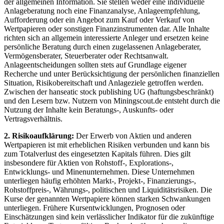
der allgemeinen Information. Sie stellen weder eine individuelle
Anlageberatung noch eine Finanzanalyse, Anlageempfehlung,
Aufforderung oder ein Angebot zum Kauf oder Verkauf von
Wertpapieren oder sonstigen Finanzinstrumenten dar. Alle Inhalte
richten sich an allgemein interessierte Anleger und ersetzen keine
persönliche Beratung durch einen zugelassenen Anlageberater,
Vermögensberater, Steuerberater oder Rechtsanwalt.
Anlageentscheidungen sollten stets auf Grundlage eigener
Recherche und unter Berücksichtigung der persönlichen finanziellen
Situation, Risikobereitschaft und Anlageziele getroffen werden.
Zwischen der hanseatic stock publishing UG (haftungsbeschränkt)
und den Lesern bzw. Nutzern von Miningscout.de entsteht durch die
Nutzung der Inhalte kein Beratungs-, Auskunfts- oder
Vertragsverhältnis.
2. Risikoaufklärung:
Der Erwerb von Aktien und anderen
Wertpapieren ist mit erheblichen Risiken verbunden und kann bis
zum Totalverlust des eingesetzten Kapitals führen. Dies gilt
insbesondere für Aktien von Rohstoff-, Explorations-,
Entwicklungs- und Minenunternehmen. Diese Unternehmen
unterliegen häufig erhöhten Markt-, Projekt-, Finanzierungs-,
Rohstoffpreis-, Währungs-, politischen und Liquiditätsrisiken. Die
Kurse der genannten Wertpapiere können starken Schwankungen
unterliegen. Frühere Kursentwicklungen, Prognosen oder
Einschätzungen sind kein verlässlicher Indikator für die zukünftige