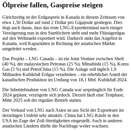
Ölpreise fallen, Gaspreise steigen
Gleichzeitig ist der Erdgaspreis in Kanada in diesem Zeitraum von
etwa 1,50 Dollar auf rund 2 Dollar pro Gigajoule gestiegen. Dies
liegt auch daran, dass das erste LNG-Exportterminal nach einiger
Verzögerung nun in den Startlöchern steht und mehr Flüssigerdgas
auf den Weltmarkt exportiert wird. Dadurch sinkt das Angebot in
Kanada, weil Kapazitäten in Richtung der asiatischen Märkte
umgeleitet werden.
Das Projekt – LNG Canada – ist ein Joint Venture zwischen Shell
(40 %), der malaysischen Petronas (25 %), Mitsubishi (15 %), Korea
Gas (5 %) und PetroChina (15 %). Die Anlage soll täglich 1,9
Milliarden Kubikfuß Erdgas verarbeiten – ein erheblicher Anteil der
kanadischen Produktion im Umfang von 18,1 Mrd. Kubikfuß 2024.
Die Inbetriebnahme von LNG Canada war ursprünglich für Ende
2024 geplant, verzögerte sich jedoch. Derzeit läuft eine Testphase,
Mitte 2025 soll der reguläre Betrieb starten.
Der Verkauf von LNG nach Asien ist aus Sicht der Exporteure im
derzeitigen Umfeld sehr attraktiv. China hat LNG-Käufe in den
USA im Zuge der Zoll-Streitigkeiten eingestellt. Auch in anderen
asiatischen Ländern dürfte die Nachfrage weiter wachsen.