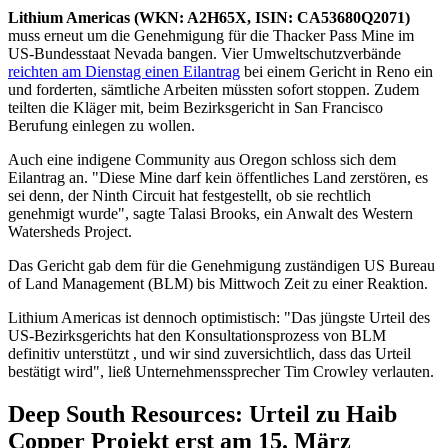
Lithium Americas (WKN: A2H65X, ISIN: CA53680Q2071)
muss erneut um die Genehmigung für die Thacker Pass Mine im
US-Bundesstaat Nevada bangen. Vier Umweltschutzverbände
reichten am Dienstag einen Eilantrag
bei einem Gericht in Reno ein
und forderten, sämtliche Arbeiten müssten sofort stoppen. Zudem
teilten die Kläger mit, beim Bezirksgericht in San Francisco
Berufung einlegen zu wollen.
Auch eine indigene Community aus Oregon schloss sich dem
Eilantrag an. "Diese Mine darf kein öffentliches Land zerstören, es
sei denn, der Ninth Circuit hat festgestellt, ob sie rechtlich
genehmigt wurde", sagte Talasi Brooks, ein Anwalt des Western
Watersheds Project.
Das Gericht gab dem für die Genehmigung zuständigen US Bureau
of Land Management (BLM) bis Mittwoch Zeit zu einer Reaktion.
Lithium Americas ist dennoch optimistisch: "Das jüngste Urteil des
US-Bezirksgerichts hat den Konsultationsprozess von BLM
definitiv unterstützt , und wir sind zuversichtlich, dass das Urteil
bestätigt wird", ließ Unternehmenssprecher Tim Crowley verlauten.
Deep South Resources: Urteil zu Haib
Copper Projekt erst am 15. März