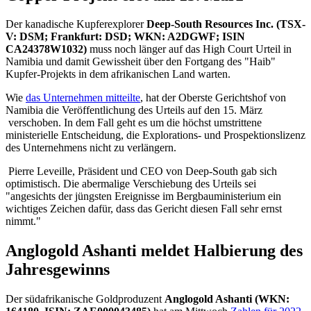
Der kanadische Kupferexplorer
Deep-South Resources Inc. (TSX-
V: DSM; Frankfurt: DSD; WKN: A2DGWF; ISIN
CA24378W1032)
muss noch länger auf das High Court Urteil in
Namibia und damit Gewissheit über den Fortgang des "Haib"
Kupfer-Projekts in dem afrikanischen Land warten.
Wie
das Unternehmen mitteilte
, hat der Oberste Gerichtshof von
Namibia die Veröffentlichung des Urteils auf den 15. März
verschoben. In dem Fall geht es um die höchst umstrittene
ministerielle Entscheidung, die Explorations- und Prospektionslizenz
des Unternehmens nicht zu verlängern.
Pierre Leveille, Präsident und CEO von Deep-South gab sich
optimistisch. Die abermalige Verschiebung des Urteils sei
"angesichts der jüngsten Ereignisse im Bergbauministerium ein
wichtiges Zeichen dafür, dass das Gericht diesen Fall sehr ernst
nimmt."
Anglogold Ashanti meldet Halbierung des
Jahresgewinns
Der südafrikanische Goldproduzent
Anglogold Ashanti (WKN: