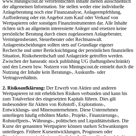
www.miningscout.de veröffentlichten Inhalte dienen ausschließlich
der allgemeinen Information. Sie stellen weder eine individuelle
Anlageberatung noch eine Finanzanalyse, Anlageempfehlung,
Aufforderung oder ein Angebot zum Kauf oder Verkauf von
Wertpapieren oder sonstigen Finanzinstrumenten dar. Alle Inhalte
richten sich an allgemein interessierte Anleger und ersetzen keine
persönliche Beratung durch einen zugelassenen Anlageberater,
Vermögensberater, Steuerberater oder Rechtsanwalt.
Anlageentscheidungen sollten stets auf Grundlage eigener
Recherche und unter Berücksichtigung der persönlichen finanziellen
Situation, Risikobereitschaft und Anlageziele getroffen werden.
Zwischen der hanseatic stock publishing UG (haftungsbeschränkt)
und den Lesern bzw. Nutzern von Miningscout.de entsteht durch die
Nutzung der Inhalte kein Beratungs-, Auskunfts- oder
Vertragsverhältnis.
2. Risikoaufklärung:
Der Erwerb von Aktien und anderen
Wertpapieren ist mit erheblichen Risiken verbunden und kann bis
zum Totalverlust des eingesetzten Kapitals führen. Dies gilt
insbesondere für Aktien von Rohstoff-, Explorations-,
Entwicklungs- und Minenunternehmen. Diese Unternehmen
unterliegen häufig erhöhten Markt-, Projekt-, Finanzierungs-,
Rohstoffpreis-, Währungs-, politischen und Liquiditätsrisiken. Die
Kurse der genannten Wertpapiere können starken Schwankungen
unterliegen. Frühere Kursentwicklungen, Prognosen oder