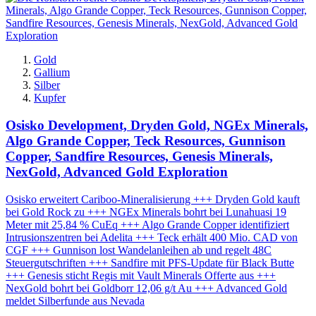
Gold
Gallium
Silber
Kupfer
Osisko Development, Dryden Gold, NGEx Minerals,
Algo Grande Copper, Teck Resources, Gunnison
Copper, Sandfire Resources, Genesis Minerals,
NexGold, Advanced Gold Exploration
Osisko erweitert Cariboo-Mineralisierung +++ Dryden Gold kauft
bei Gold Rock zu +++ NGEx Minerals bohrt bei Lunahuasi 19
Meter mit 25,84 % CuEq +++ Algo Grande Copper identifiziert
Intrusionszentren bei Adelita +++ Teck erhält 400 Mio. CAD von
CGF +++ Gunnison lost Wandelanleihen ab und regelt 48C
Steuergutschriften +++ Sandfire mit PFS-Update für Black Butte
+++ Genesis sticht Regis mit Vault Minerals Offerte aus +++
NexGold bohrt bei Goldborr 12,06 g/t Au +++ Advanced Gold
meldet Silberfunde aus Nevada