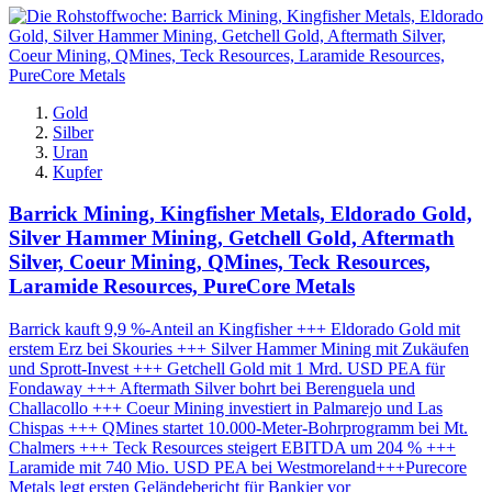
Gold
Silber
Uran
Kupfer
Barrick Mining, Kingfisher Metals, Eldorado Gold,
Silver Hammer Mining, Getchell Gold, Aftermath
Silver, Coeur Mining, QMines, Teck Resources,
Laramide Resources, PureCore Metals
Barrick kauft 9,9 %-Anteil an Kingfisher +++ Eldorado Gold mit
erstem Erz bei Skouries +++ Silver Hammer Mining mit Zukäufen
und Sprott-Invest +++ Getchell Gold mit 1 Mrd. USD PEA für
Fondaway +++ Aftermath Silver bohrt bei Berenguela und
Challacollo +++ Coeur Mining investiert in Palmarejo und Las
Chispas +++ QMines startet 10.000-Meter-Bohrprogramm bei Mt.
Chalmers +++ Teck Resources steigert EBITDA um 204 % +++
Laramide mit 740 Mio. USD PEA bei Westmoreland+++Purecore
Metals legt ersten Geländebericht für Bankier vor