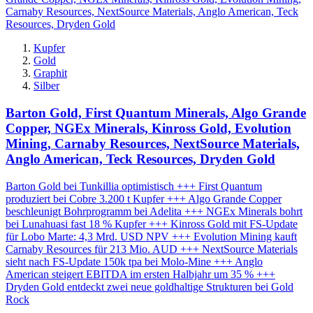
Kupfer
Gold
Graphit
Silber
Barton Gold, First Quantum Minerals, Algo Grande
Copper, NGEx Minerals, Kinross Gold, Evolution
Mining, Carnaby Resources, NextSource Materials,
Anglo American, Teck Resources, Dryden Gold
Barton Gold bei Tunkillia optimistisch +++ First Quantum
produziert bei Cobre 3.200 t Kupfer +++ Algo Grande Copper
beschleunigt Bohrprogramm bei Adelita +++ NGEx Minerals bohrt
bei Lunahuasi fast 18 % Kupfer +++ Kinross Gold mit FS-Update
für Lobo Marte: 4,3 Mrd. USD NPV +++ Evolution Mining kauft
Carnaby Resources für 213 Mio. AUD +++ NextSource Materials
sieht nach FS-Update 150k tpa bei Molo-Mine +++ Anglo
American steigert EBITDA im ersten Halbjahr um 35 % +++
Dryden Gold entdeckt zwei neue goldhaltige Strukturen bei Gold
Rock