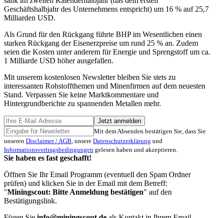
sank im zweiten Kalenderhalbjahr (das dem ersten
Geschäftshalbjahr des Unternehmens entspricht) um 16 % auf 25,7
Milliarden USD.
Als Grund für den Rückgang führte BHP im Wesentlichen einen
starken Rückgang der Eisenerzpreise um rund 25 % an. Zudem
seien die Kosten unter anderem für Energie und Sprengstoff um ca.
1 Milliarde USD höher ausgefallen.
Mit unserem kostenlosen Newsletter bleiben Sie stets zu
interessanten Rohstoffthemen und Minenfirmen auf dem neuesten
Stand. Verpassen Sie keine Marktkommentare und
Hintergrundberichte zu spannenden Metallen mehr.
Jetzt anmelden
Mit dem Absenden bestätigen Sie, dass Sie
unseren
Disclaimer / AGB
, unsere
Datenschutzerklärung
und
Informationsvertragsbedingungen
gelesen haben und akzeptieren.
Sie haben es fast geschafft!
Öffnen Sie Ihr Email Programm (eventuell den Spam Ordner
prüfen) und klicken Sie in der Email mit dem Betreff:
"
Miningscout: Bitte Anmeldung bestätigen
" auf den
Bestätigungslink.
Fügen Sie
info@miningscout.de
als Kontakt in Ihrem Email-