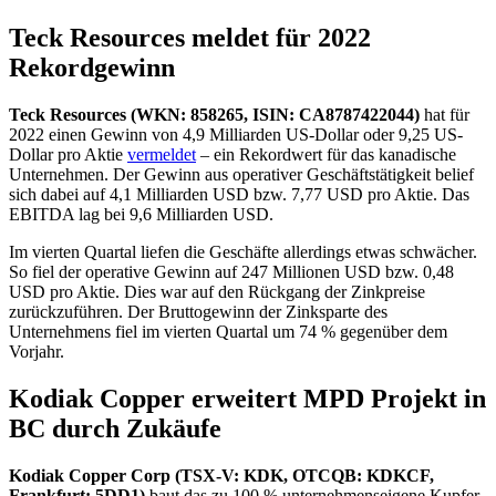
Teck Resources meldet für 2022
Rekordgewinn
Teck Resources (WKN: 858265, ISIN: CA8787422044)
hat für
2022 einen Gewinn von 4,9 Milliarden US-Dollar oder 9,25 US-
Dollar pro Aktie
vermeldet
– ein Rekordwert für das kanadische
Unternehmen. Der Gewinn aus operativer Geschäftstätigkeit belief
sich dabei auf 4,1 Milliarden USD bzw. 7,77 USD pro Aktie. Das
EBITDA lag bei 9,6 Milliarden USD.
Im vierten Quartal liefen die Geschäfte allerdings etwas schwächer.
So fiel der operative Gewinn auf 247 Millionen USD bzw. 0,48
USD pro Aktie. Dies war auf den Rückgang der Zinkpreise
zurückzuführen. Der Bruttogewinn der Zinksparte des
Unternehmens fiel im vierten Quartal um 74 % gegenüber dem
Vorjahr.
Kodiak Copper erweitert MPD Projekt in
BC durch Zukäufe
Kodiak Copper Corp (TSX-V: KDK, OTCQB: KDKCF,
Frankfurt: 5DD1)
baut das zu 100 % unternehmenseigene Kupfer-