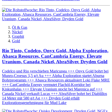
Öl & Gas
Nickel
Graphit
Gold
Rio Tinto, Codelco, Onyx Gold, Alpha Exploration,
Abasca Resources, CanCambria Energy, Elevate
Uranium, Canada Nickel, AbraSilver, Dryden Gold
Codelco und Rio verschieben Maricunga +++ Onyx Gold bohrt bei
Munro-Croesus 3,5 g/t Au +++ Alpha Exploration startet Aburna
Bohrprogramm +++ Abasca Resources aktualisiert Loki Flake MRE
+++ CanCambria Energy vermutet Flachöl-Korridor bei
Kiskunhalas +++ Elevate Uranium stockt bei Marenica auf +++
Canada Nickel verkauft Lucas +++ AbraSilver bohrt bei Diablillos
14 Meter mit 580 g/t Ag +++ Dryden Gold erhält
Explorationsgenehmigung für Mud Lake