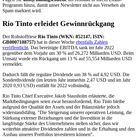
Programm hinzu, damit unser Newsletter nicht aus Versehen als
Spam markiert wird.
Rio Tinto erleidet Gewinnrückgang
Der Rohstoffriese
Rio Tinto (WKN: 852147, ISIN:
GB0007188757)
hat in dieser Woche
ebenfalls Zahlen
veröffentlicht
. Das bereinigte EBITDA sank im Jahr 2022
gegenüber dem Vorjahr um 30 % auf 26,272 Milliarden USD. Beim
Umsatz wurde ein Rückgang um 13 % auf 55,554 Milliarden USD
vermeldet.
Dadurch fällt die reguläre Dividende um 38 % auf 4,92 USD. Die
Sonderdividende (im letzten Jahr immerhin 2,47 USD und im Jahr
2020 0,93 USD) entfällt für 2022 vollständig.
Rio Tinto Chief Executive Jakob Stausholm erläuterte, die
Marktbedingungen seien zwar herausfordernd, Rio Tinto bleibe
aufgrund der Qualität der Assets und der Bilanzstärke jedoch
widerstandsfähig. "Die Steigerung unserer operativen Leistung, die
Stärkung externer Beziehungen und die Investition in die
langfristige Stärke des Unternehmens stellen sicher, dass wir
weiterhin attraktive Dividenden zahlen und in die Erhaltung und den
Ausbau unseres Portfolios investieren können".