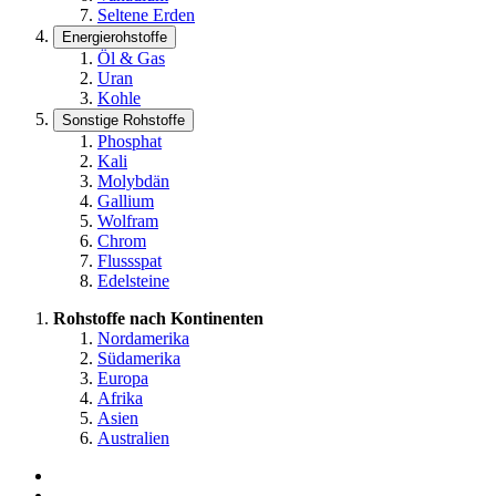
Seltene Erden
Energierohstoffe
Öl & Gas
Uran
Kohle
Sonstige Rohstoffe
Phosphat
Kali
Molybdän
Gallium
Wolfram
Chrom
Flussspat
Edelsteine
Rohstoffe nach Kontinenten
Nordamerika
Südamerika
Europa
Afrika
Asien
Australien