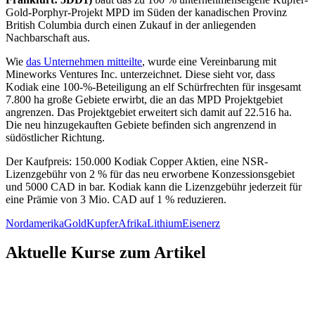
Gold-Porphyr-Projekt MPD im Süden der kanadischen Provinz
British Columbia durch einen Zukauf in der anliegenden
Nachbarschaft aus.
Wie
das Unternehmen mitteilte
, wurde eine Vereinbarung mit
Mineworks Ventures Inc. unterzeichnet. Diese sieht vor, dass
Kodiak eine 100-%-Beteiligung an elf Schürfrechten für insgesamt
7.800 ha große Gebiete erwirbt, die an das MPD Projektgebiet
angrenzen. Das Projektgebiet erweitert sich damit auf 22.516 ha.
Die neu hinzugekauften Gebiete befinden sich angrenzend in
südöstlicher Richtung.
Der Kaufpreis: 150.000 Kodiak Copper Aktien, eine NSR-
Lizenzgebühr von 2 % für das neu erworbene Konzessionsgebiet
und 5000 CAD in bar. Kodiak kann die Lizenzgebühr jederzeit für
eine Prämie von 3 Mio. CAD auf 1 % reduzieren.
Nordamerika
Gold
Kupfer
Afrika
Lithium
Eisenerz
Aktuelle Kurse zum Artikel