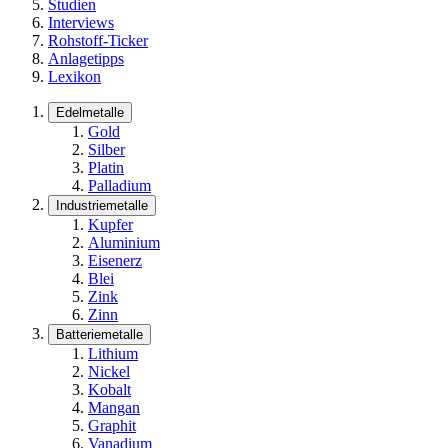
Studien
Interviews
Rohstoff-Ticker
Anlagetipps
Lexikon
Edelmetalle
Gold
Silber
Platin
Palladium
Industriemetalle
Kupfer
Aluminium
Eisenerz
Blei
Zink
Zinn
Batteriemetalle
Lithium
Nickel
Kobalt
Mangan
Graphit
Vanadium