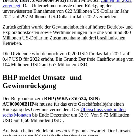
164180, ISIN: ZAE000043485)
hat am Mittwoch
Zahlen für 2022
vorgelegt
. Das Unternehmen musste einen Rückgang der
unverwässerten Einnahmen von 622 Millionen US-Dollar im Jahr
2021 auf 297 Millionen US-Dollar im Jahr 2022 vermelden.
Zurückgeführt wurde der Gewinneinbruch auf höhere Betriebs- und
Explorationskosten sowie Wertminderungen in Höhe von rund 300
Millionen US-Dollar im Zusammenhang mit drei brasilianischen
Betrieben.
Die Dividende wird dennoch von 0,20 USD für das Jahr 2021 auf
0,47 USD für 2022 erhöht. Ein Grund: Der freie Cashflow stieg von
104 Millionen USD auf 657 Millionen USD.
BHP meldet Umsatz- und
Gewinnrückgang
Der Bergbaukonzern
BHP (WKN: 850524, ISIN:
AU000000BHP4)
musste für das erste Geschäftshalbjahr einen
Rückgang des Gewinns vermelden. Der
Überschuss sank in den
sechs Monaten
bis Ende Dezember um 32 %: Von 9,72 Milliarden
USD auf 6,60 Milliarden USD .
Analysten hatten ein leicht besseres Ergebnis erwartet. Der Umsatz