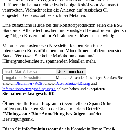
Raffinerie in Leuna nicht jedes beliebige Rohöl vom Weltmarkt
verarbeiten. Vielmehr seien die Anlagen auf russisches Öl
eingestellt. Genauso sah es auch bei Metallen.
Eine zusätzliche Hürde bei der Rohstoffproduktion seien die ESG
Standards. All die technischen und sonstigen Herausforderungen zu
tragfähigen Kosten und im Zeitrahmen zu lösen sei schwierig.
Mit unserem kostenlosen Newsletter bleiben Sie stets zu
interessanten Rohstoffthemen und Minenfirmen auf dem neuesten
Stand. Verpassen Sie keine Marktkommentare und
Hintergrundberichte zu spannenden Metallen mehr.
Jetzt anmelden
Mit dem Absenden bestätigen Sie, dass Sie
unseren
Disclaimer / AGB
, unsere
Datenschutzerklärung
und
Informationsvertragsbedingungen
gelesen haben und akzeptieren.
Sie haben es fast geschafft!
Öffnen Sie Ihr Email Programm (eventuell den Spam Ordner
prüfen) und klicken Sie in der Email mit dem Betreff:
"
Miningscout: Bitte Anmeldung bestätigen
" auf den
Bestätigungslink.
Fügen Sie
info@miningscout.de
als Kontakt in Ihrem Email-