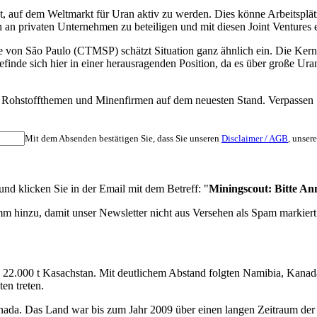
t, auf dem Weltmarkt für Uran aktiv zu werden. Dies könne Arbeitsplät
 an privaten Unternehmen zu beteiligen und mit diesen Joint Ventures 
on São Paulo (CTMSP) schätzt Situation ganz ähnlich ein. Die Kernene
inde sich hier in einer herausragenden Position, da es über große Ura
nten Rohstoffthemen und Minenfirmen auf dem neuesten Stand. Verpass
Mit dem Absenden bestätigen Sie, dass Sie unseren
Disclaimer / AGB
, unser
d klicken Sie in der Email mit dem Betreff: "
Miningscout: Bitte An
m hinzu, damit unser Newsletter nicht aus Versehen als Spam markiert
22.000 t Kasachstan. Mit deutlichem Abstand folgten Namibia, Kanada
en treten.
Kanada. Das Land war bis zum Jahr 2009 über einen langen Zeitraum d