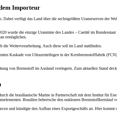
zdem Importeur
. Dabei verfügt das Land über die sechstgrößten Uranreserven der Welt
2020 wurde die einzige Uranmine des Landes – Caetité im Bundesstaat 
ran ermöglichen.
 die Weiterverarbeitung. Auch diese soll im Land stattfinden.
nten Kaskade von Ultrazentrifugen in der Kernbrennstofffabrik (FCN)
eitung von Brennstoff im Ausland verringern. Zum aktuellen Stand deck
n
urch die brasilianische Marine in Partnerschaft mit dem Institut für 
nnelementen. Brasilien beherrsche den nuklearen Brennstoffkreislauf vo
cen und kündigte den Aufbau eines Exportgeschäfts an. Hier kommt d