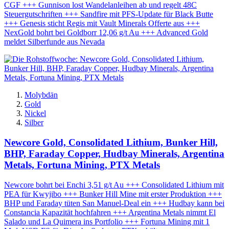
CGF +++ Gunnison lost Wandelanleihen ab und regelt 48C
Steuergutschriften +++ Sandfire mit PFS-Update für Black Butte
+++ Genesis sticht Regis mit Vault Minerals Offerte aus +++
NexGold bohrt bei Goldborr 12,06 g/t Au +++ Advanced Gold
meldet Silberfunde aus Nevada
Molybdän
Gold
Nickel
Silber
Newcore Gold, Consolidated Lithium, Bunker Hill,
BHP, Faraday Copper, Hudbay Minerals, Argentina
Metals, Fortuna Mining, PTX Metals
Newcore bohrt bei Enchi 3,51 g/t Au +++ Consolidated Lithium mit
PEA für Kwyjibo +++ Bunker Hill Mine mit erster Produktion +++
BHP und Faraday tüten San Manuel-Deal ein +++ Hudbay kann bei
Constancia Kapazität hochfahren +++ Argentina Metals nimmt El
Salado und La Quimera ins Portfolio +++ Fortuna Mining mit 1