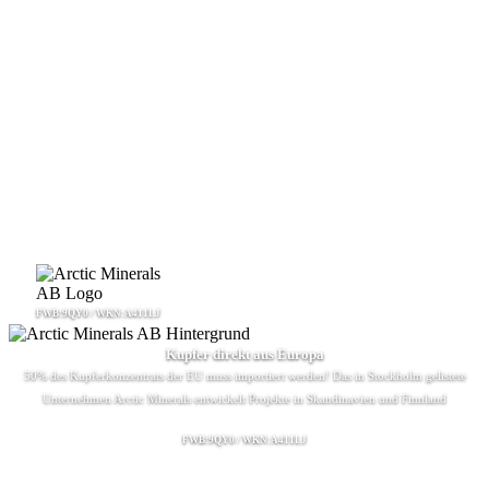
FWB:9QY0 / WKN:A411LJ
Kupfer direkt aus Europa
50% des Kupferkonzentrats der EU muss importiert werden! Das in Stockholm gelistete
Unternehmen Arctic Minerals entwickelt Projekte in Skandinavien und Finnland
FWB:9QY0 / WKN:A411LJ