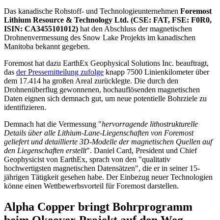
Das kanadische Rohstoff- und Technologieunternehmen
Foremost
Lithium Resource & Technology Ltd. (CSE: FAT, FSE: F0R0,
ISIN: CA3455101012)
hat den Abschluss der magnetischen
Drohnenvermessung des Snow Lake Projekts im kanadischen
Manitoba bekannt gegeben.
Foremost hat dazu EarthEx Geophysical Solutions Inc. beauftragt,
das
der Pressemitteilung zufolge
knapp 7500 Linienkilometer über
dem 17.414 ha großen Areal zurücklegte. Die durch den
Drohnenüberflug gewonnenen, hochauflösenden magnetischen
Daten eignen sich demnach gut, um neue potentielle Bohrziele zu
identifizieren.
Demnach hat die Vermessung "
hervorragende lithostrukturelle
Details über alle Lithium-Lane-Liegenschaften von Foremost
geliefert und detaillierte 3D-Modelle der magnetischen Quellen auf
den Liegenschaften erstellt
". Daniel Card, President und Chief
Geophysicist von EarthEx, sprach von den "qualitativ
hochwertigsten magnetischen Datensätzen", die er in seiner 15-
jährigen Tätigkeit gesehen habe. Der Einbezug neuer Technologien
könne einen Wettbewerbsvorteil für Foremost darstellen.
Alpha Copper bringt Bohrprogramm
beim Okeover-Projekt auf den Weg