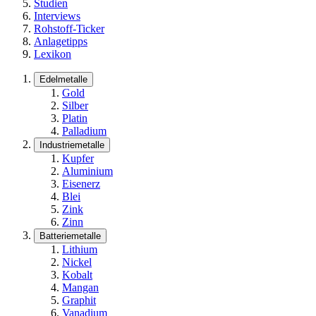
Studien
Interviews
Rohstoff-Ticker
Anlagetipps
Lexikon
Edelmetalle
Gold
Silber
Platin
Palladium
Industriemetalle
Kupfer
Aluminium
Eisenerz
Blei
Zink
Zinn
Batteriemetalle
Lithium
Nickel
Kobalt
Mangan
Graphit
Vanadium