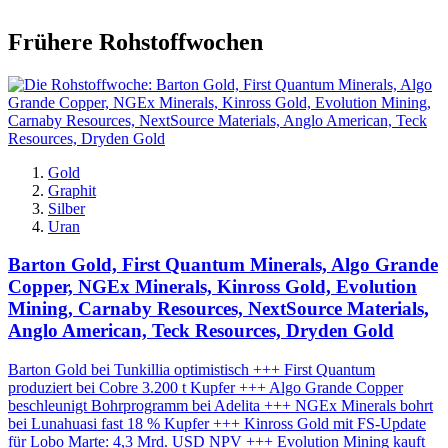
Frühere Rohstoffwochen
Gold
Graphit
Silber
Uran
Barton Gold, First Quantum Minerals, Algo Grande
Copper, NGEx Minerals, Kinross Gold, Evolution
Mining, Carnaby Resources, NextSource Materials,
Anglo American, Teck Resources, Dryden Gold
Barton Gold bei Tunkillia optimistisch +++ First Quantum
produziert bei Cobre 3.200 t Kupfer +++ Algo Grande Copper
beschleunigt Bohrprogramm bei Adelita +++ NGEx Minerals bohrt
bei Lunahuasi fast 18 % Kupfer +++ Kinross Gold mit FS-Update
für Lobo Marte: 4,3 Mrd. USD NPV +++ Evolution Mining kauft