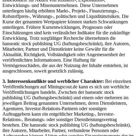
Entwicklungs- und Minenunternehmen. Diese Unternehmen
unterliegen häufig erhöhten Markt-, Projekt-, Finanzierungs-,
Rohstoffpreis-, Währungs-, politischen und Liquiditätsrisiken. Die
Kurse der genannten Wertpapiere können starken Schwankungen
unterliegen. Frühere Kursentwicklungen, Prognosen oder
Einschätzungen sind kein verlässlicher Indikator für die zukünftige
Entwicklung. Trotz sorgfältiger Recherche übernehmen die
hanseatic stock publishing UG (haftungsbeschränkt), ihre Autoren,
Mitarbeiter, Partner und Dienstleister keine Gewähr für die
Aktualität, Richtigkeit, Vollständigkeit oder Angemessenheit der
veröffentlichten Informationen. Eine Haftung für
Vermögensschäden, die aus der Nutzung der Inhalte entstehen, ist
ausgeschlossen, soweit gesetzlich zulässig.
3. Interessenkonflikte und werblicher Charakter:
Bei einzelnen
Veröffentlichungen auf Miningscout.de kann es sich um werbliche
Veröffentlichungen handeln. Zwischen der hanseatic stock
publishing UG (haftungsbeschränkt) und einem oder mehreren im
jeweiligen Beitrag genannten Unternehmen, deren Dienstleistern,
Agenturen, Investor-Relations-Partnern oder sonstigen
Auftraggebern kann ein entgeltlicher Marketing-, Investor-
Relations-, Beratungs- oder sonstiger Dienstleistungsvertrag
bestehen. Die hanseatic stock publishing UG (haftungsbeschränkt),
ihre Autoren, Mitarbeiter, Partner, verbundene Personen oder
Auftraggeber können Aktien oder sonstige Finanzinstrumente der im