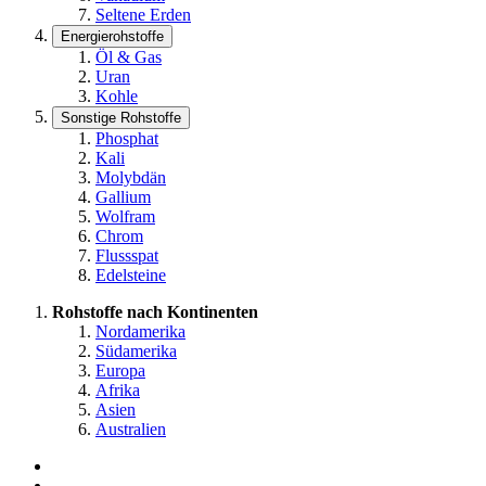
Seltene Erden
Energierohstoffe
Öl & Gas
Uran
Kohle
Sonstige Rohstoffe
Phosphat
Kali
Molybdän
Gallium
Wolfram
Chrom
Flussspat
Edelsteine
Rohstoffe nach Kontinenten
Nordamerika
Südamerika
Europa
Afrika
Asien
Australien