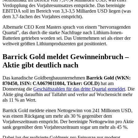
Verdopplung des Vorjahresumsatzes entspräche. Das bereinigte
EBITDA soll im Bereich von 3,3-3,5 Milliarden USD liegen (was
dem 3,7-fachen des Vorjahres entspricht).
Albemarle CEO Kent Masters sprach von einem "hervorragenden
Quartal", das durch die starke Nachfrage nach Lithium-Ionen-
Batterien getrieben worden sei. Das Unternehmen sei als einer der
weltweit größten Lithiumproduzenten gut positioniert.
Barrick Gold meldet Gewinneinbruch –
Aktie gibt deutlich nach
Das kanadische Goldbergbauunternehmen
Barrick Gold (WKN:
870450, ISIN: CA0679011084, Ticker: GOLD)
hat am
Donnerstag die
Geschäftszahlen für das dritte Quartal gemeldet
. Die
Aktie ging daraufhin auf Talfahrt und verlor auf Wochensicht mehr
als 11 % an Wert.
Barrick Gold meldete einen Nettogewinn von 241 Millionen USD,
was einem Rückgang um mehr als 30 % gegenüber dem
Vorjahreszeitraum entspricht. Der bereinigte Nettogewinn pro Aktie
sank gegenüber dem Vorjahreszeitraum sogar um mehr als 45 %.
Dabei lag der realisierte Goldpreis pro Feinunze nur moderat