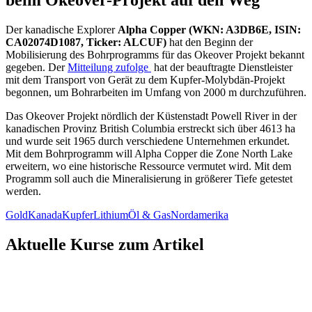
Der kanadische Explorer
Alpha Copper (WKN: A3DB6E, ISIN:
CA02074D1087, Ticker: ALCUF)
hat den Beginn der
Mobilisierung des Bohrprogramms für das Okeover Projekt bekannt
gegeben. Der
Mitteilung zufolge
hat der beauftragte Dienstleister
mit dem Transport von Gerät zu dem Kupfer-Molybdän-Projekt
begonnen, um Bohrarbeiten im Umfang von 2000 m durchzuführen.
Das Okeover Projekt nördlich der Küstenstadt Powell River in der
kanadischen Provinz British Columbia erstreckt sich über 4613 ha
und wurde seit 1965 durch verschiedene Unternehmen erkundet.
Mit dem Bohrprogramm will Alpha Copper die Zone North Lake
erweitern, wo eine historische Ressource vermutet wird. Mit dem
Programm soll auch die Mineralisierung in größerer Tiefe getestet
werden.
Gold
Kanada
Kupfer
Lithium
Öl & Gas
Nordamerika
Aktuelle Kurse zum Artikel