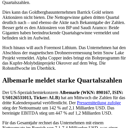
Quartalszahlen.
Dies kann das Goldbergbauunternehmen Barrick Gold seinen
Aktionären nicht bieten. Die Nettogewinne gaben dritten Quartal
deutlich nach – und ebenso die Aktie nach Bekanntgabe der Zahlen.
Besser geht es den Aktionären von BP und Saudi Aramco: Beide
Giganten haben beeindruckende Quartalsgewinne vermeldet und
befinden sich im Aufwind.
Hoch hinaus will auch Foremost Lithium. Das Unternehmen hat den
Abschluss der magnetischen Drohnenvermessung beim Snow Lake
Projekt vermeldet. Alpha Copper indes bringt ein Bohrprogramm für
das Kupfer-Molybdänprojekt Okeover auf dem Weg. Die
Rohstoffwoche im Überblick.
Albemarle meldet starke Quartalszahlen
Der US-Spezialchemiekonzern
Albemarle (WKN: 890167, ISIN:
US0126531013, Ticker: ALB)
hat am Mittwoch die Zahlen für das
dritte Kalenderquartal veröffentlicht. Der
Pressemitteilung zufolge
stieg der Nettoumsatz um 142 % auf 2,1 Milliarden USD. Das
bereinigte EBITDA stieg um 447 % auf 1,2 Milliarden USD.
Für das Gesamtjahr rechnet das Unternehmen mit einem
Nettoumsatz im Bereich von 7,1-7,4 Milliarden USD, was einer