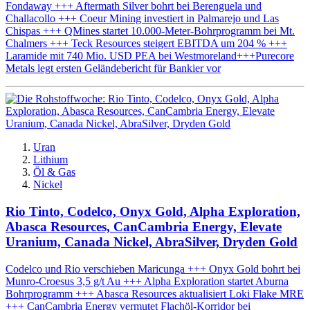
Fondaway +++ Aftermath Silver bohrt bei Berenguela und
Challacollo +++ Coeur Mining investiert in Palmarejo und Las
Chispas +++ QMines startet 10.000-Meter-Bohrprogramm bei Mt.
Chalmers +++ Teck Resources steigert EBITDA um 204 % +++
Laramide mit 740 Mio. USD PEA bei Westmoreland+++Purecore
Metals legt ersten Geländebericht für Bankier vor
Uran
Lithium
Öl & Gas
Nickel
Rio Tinto, Codelco, Onyx Gold, Alpha Exploration,
Abasca Resources, CanCambria Energy, Elevate
Uranium, Canada Nickel, AbraSilver, Dryden Gold
Codelco und Rio verschieben Maricunga +++ Onyx Gold bohrt bei
Munro-Croesus 3,5 g/t Au +++ Alpha Exploration startet Aburna
Bohrprogramm +++ Abasca Resources aktualisiert Loki Flake MRE
+++ CanCambria Energy vermutet Flachöl-Korridor bei