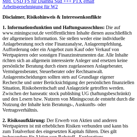
Mrd. USD FS für Diamba Sud +++ PTX erhält
Arbeitsgenehmigung für W2
Disclaimer, Risikohinweis & Interessenkonflikte
1. Informationsfunktion und Haftungsausschluss:
Die auf
www.miningscout.de veröffentlichten Inhalte dienen ausschließlich
der allgemeinen Information. Sie stellen weder eine individuelle
Anlageberatung noch eine Finanzanalyse, Anlageempfehlung,
Aufforderung oder ein Angebot zum Kauf oder Verkauf von
Wertpapieren oder sonstigen Finanzinstrumenten dar. Alle Inhalte
richten sich an allgemein interessierte Anleger und ersetzen keine
persönliche Beratung durch einen zugelassenen Anlageberater,
Vermögensberater, Steuerberater oder Rechtsanwalt.
Anlageentscheidungen sollten stets auf Grundlage eigener
Recherche und unter Berücksichtigung der persönlichen finanziellen
Situation, Risikobereitschaft und Anlageziele getroffen werden.
Zwischen der hanseatic stock publishing UG (haftungsbeschränkt)
und den Lesern bzw. Nutzern von Miningscout.de entsteht durch die
Nutzung der Inhalte kein Beratungs-, Auskunfts- oder
Vertragsverhältnis.
2. Risikoaufklärung:
Der Erwerb von Aktien und anderen
Wertpapieren ist mit erheblichen Risiken verbunden und kann bis
zum Totalverlust des eingesetzten Kapitals führen. Dies gilt
insbesondere für Aktien von Rohstoff-, Explorations-,