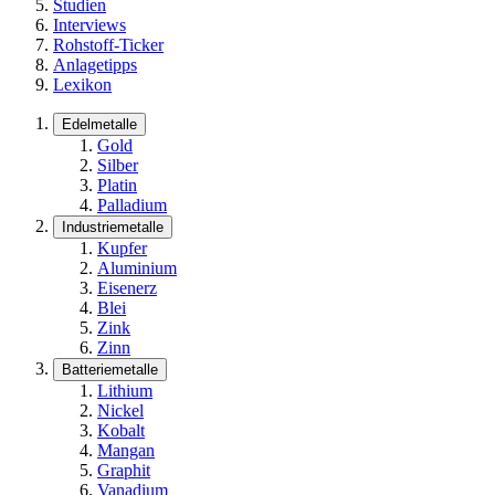
Studien
Interviews
Rohstoff-Ticker
Anlagetipps
Lexikon
Edelmetalle
Gold
Silber
Platin
Palladium
Industriemetalle
Kupfer
Aluminium
Eisenerz
Blei
Zink
Zinn
Batteriemetalle
Lithium
Nickel
Kobalt
Mangan
Graphit
Vanadium