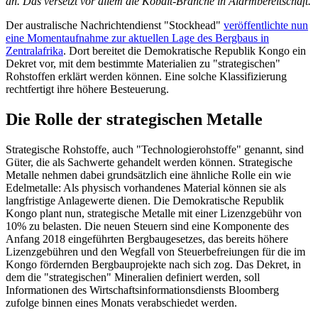
an. Das versetzt vor allem die Kobalt-Branche in Alarmbereitschaft.
Der australische Nachrichtendienst "Stockhead"
veröffentlichte nun
eine Momentaufnahme zur aktuellen Lage des Bergbaus in
Zentralafrika
. Dort bereitet die Demokratische Republik Kongo ein
Dekret vor, mit dem bestimmte Materialien zu "strategischen"
Rohstoffen erklärt werden können. Eine solche Klassifizierung
rechtfertigt ihre höhere Besteuerung.
Die Rolle der strategischen Metalle
Strategische Rohstoffe, auch "Technologierohstoffe" genannt, sind
Güter, die als Sachwerte gehandelt werden können. Strategische
Metalle nehmen dabei grundsätzlich eine ähnliche Rolle ein wie
Edelmetalle: Als physisch vorhandenes Material können sie als
langfristige Anlagewerte dienen. Die Demokratische Republik
Kongo plant nun, strategische Metalle mit einer Lizenzgebühr von
10% zu belasten. Die neuen Steuern sind eine Komponente des
Anfang 2018 eingeführten Bergbaugesetzes, das bereits höhere
Lizenzgebühren und den Wegfall von Steuerbefreiungen für die im
Kongo fördernden Bergbauprojekte nach sich zog. Das Dekret, in
dem die "strategischen" Mineralien definiert werden, soll
Informationen des Wirtschaftsinformationsdiensts Bloomberg
zufolge binnen eines Monats verabschiedet werden.