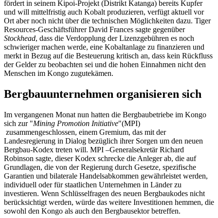
fördert in seinem Kipoi-Projekt (Distrikt Katanga) bereits Kupfer
und will mittelfristig auch Kobalt produzieren, verfügt aktuell vor
Ort aber noch nicht über die technischen Möglichkeiten dazu. Tiger
Resources-Geschäftsführer David Frances sagte gegenüber
Stockhead
, dass die Verdopplung der Lizenzgebühren es noch
schwieriger machen werde, eine Kobaltanlage zu finanzieren und
merkt in Bezug auf die Besteuerung kritisch an, dass kein Rückfluss
der Gelder zu beobachten sei und die hohen Einnahmen nicht den
Menschen im Kongo zugutekämen.
Bergbauunternehmen organisieren sich
Im vergangenen Monat nun hatten die Bergbaubetriebe im Kongo
sich zur "
Mining Promotion Initiative
"(MPI)
zusammengeschlossen, einem Gremium, das mit der
Landesregierung in Dialog bezüglich ihrer Sorgen um den neuen
Bergbau-Kodex treten will. MPI –Generalsekretär Richard
Robinson sagte, dieser Kodex schrecke die Anleger ab, die auf
Grundlagen, die von der Regierung durch Gesetze, spezifische
Garantien und bilaterale Handelsabkommen gewährleistet werden,
individuell oder für staatlichen Unternehmen in Länder zu
investieren. Wenn Schlüsselfragen des neuen Bergbaukodes nicht
berücksichtigt werden, würde das weitere Investitionen hemmen, die
sowohl den Kongo als auch den Bergbausektor betreffen.