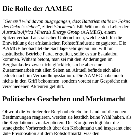
Die Rolle der AAMEG
"Generell wird davon ausgegangen, dass Batteriemetalle im Fokus
des Dekrets stehen"
, zitiert
Stockheads
Bill Witham, den Leiter der
Australia-Africa Minerals Energy Group
(AAMEG), einem
Spitzenverband australischer Unternehmen, welche sich für die
Entwicklung der afrikanischen Rohstoffindustrie engagieren. Die
AAMGE beobachtet die Sachlage sehr genau und will für
australische Betriebe Partei ergreifen, sollte es zur Eskalation
kommen. Witham betont, man sei mit den Änderungen im
Bergbaukodex zwar nicht glücklich, strebe aber eine
Zusammenarbeit mit allen Seiten an. Aktuell befinde sich alles
jedoch noch im Verhandlungsstadium. Die AAMEG habe noch
nichts in den Griff bekommen, sondern vorerst nur Gespräche mit
verschiedenen Akteuren geführt.
Politisches Geschehen und Marktmacht
Obwohl die Vertreter der Bergbaubetriebe im Land auf die neuen
Bestimmungen reagieren, werden sie letztlich keine Wahl haben, als
die Regulationen zu akzeptieren. Der Kongo verfügt über die
strategische Vorherrschaft über den Kobaltmarkt und insgesamt eine
gute Preisposition auf dem Rohstoffmarkt, was den