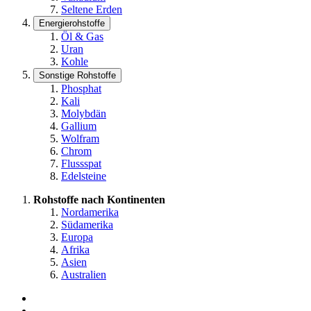
Seltene Erden
Energierohstoffe
Öl & Gas
Uran
Kohle
Sonstige Rohstoffe
Phosphat
Kali
Molybdän
Gallium
Wolfram
Chrom
Flussspat
Edelsteine
Rohstoffe nach Kontinenten
Nordamerika
Südamerika
Europa
Afrika
Asien
Australien