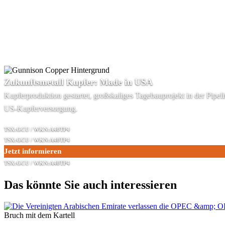
Zukunftsmetall Kupfer: Made in USA
Kupferproduktion gestartet, großskaliges Tagebauprojekt in der Pipe
US-Kupferversorgung.
TSX:GCU / WKN:A40TP4
TSX:GCU / WKN:A40TP4
Jetzt informieren
TSX:GCU / WKN:A40TP4
Das könnte Sie auch interessieren
Bruch mit dem Kartell