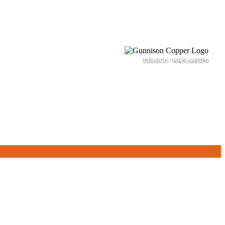
TSX:GCU / WKN:A40TP4