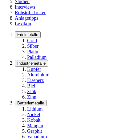
Studien
Interviews
Rohstoff-Ticker
Anlagetipps
Lexikon
Edelmetalle
Gold
Silber
Platin
Palladium
Industriemetalle
Kupfer
Aluminium
Eisenerz
Blei
Zink
Zinn
Batteriemetalle
Lithium
Nickel
Kobalt
Mangan
Graphit
Vanadium