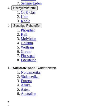
Seltene Erden
Energierohstoffe
Öl & Gas
Uran
Kohle
Sonstige Rohstoffe
Phosphat
Kali
Molybdän
Gallium
Wolfram
Chrom
Flussspat
Edelsteine
Rohstoffe nach Kontinenten
Nordamerika
Südamerika
Europa
Afrika
Asien
Australien