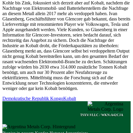
Kohle bis Zink, fokussiert sich derzeit aber auf Kobalt, nachdem die
Nachfrage von Elektromobil- und Batterieherstellern die Nachfrage
an diesem Metall allein 2017 mehr als verdoppelt haben. Ivan
Glasenberg, Geschäftsführer von Glencore gab bekannt, dass bereits
Lieferverträge mit renommierten Player wie Volkswagen, Tesla und
Apple ausgehandelt werden. Viele Kunden, so Glasenberg in einer
Information für Glencore-Investoren, seien bedacht darauf, sich
rechtzeitig das Angebot zu sichern. Doch die Nachfrage der
Industrie an Kobalt droht, die Förderkapazitäten zu überholen:
Glasenberg merkt an, dass Glencore selbst bei verdoppeltem Output
nicht genug Kobalt bereitstellen kann, um den gesamten Bedarf der
rasant wachsenden Elektromobil-Branche zu decken. Schätzungen
zufolge würden bis 2030 etwa 314.000 zusätzliche Tonnen Kobalt
benötigt, um auch nur 30 Prozent aller Neufahrzeuge zu
elektrifizieren. Mittelfristig muss die Forschung sich auf die
Entwicklung neuer Technologien konzentrieren, die entweder
weniger oder gar kein Kobalt benötigen.
Demokratische Republik Kongo
Kobalt
TSXV:VLLC / WKN:A42CJA
Pionier in neuem Kupfer-Hotspot Argentinien: