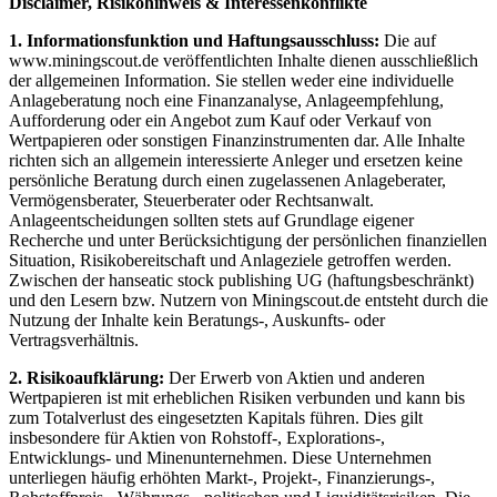
Disclaimer, Risikohinweis & Interessenkonflikte
1. Informationsfunktion und Haftungsausschluss:
Die auf
www.miningscout.de veröffentlichten Inhalte dienen ausschließlich
der allgemeinen Information. Sie stellen weder eine individuelle
Anlageberatung noch eine Finanzanalyse, Anlageempfehlung,
Aufforderung oder ein Angebot zum Kauf oder Verkauf von
Wertpapieren oder sonstigen Finanzinstrumenten dar. Alle Inhalte
richten sich an allgemein interessierte Anleger und ersetzen keine
persönliche Beratung durch einen zugelassenen Anlageberater,
Vermögensberater, Steuerberater oder Rechtsanwalt.
Anlageentscheidungen sollten stets auf Grundlage eigener
Recherche und unter Berücksichtigung der persönlichen finanziellen
Situation, Risikobereitschaft und Anlageziele getroffen werden.
Zwischen der hanseatic stock publishing UG (haftungsbeschränkt)
und den Lesern bzw. Nutzern von Miningscout.de entsteht durch die
Nutzung der Inhalte kein Beratungs-, Auskunfts- oder
Vertragsverhältnis.
2. Risikoaufklärung:
Der Erwerb von Aktien und anderen
Wertpapieren ist mit erheblichen Risiken verbunden und kann bis
zum Totalverlust des eingesetzten Kapitals führen. Dies gilt
insbesondere für Aktien von Rohstoff-, Explorations-,
Entwicklungs- und Minenunternehmen. Diese Unternehmen
unterliegen häufig erhöhten Markt-, Projekt-, Finanzierungs-,