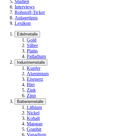
Studien
Interviews
Rohstoff-Ticker
Anlagetipps
Lexikon
Edelmetalle
Gold
Silber
Platin
Palladium
Industriemetalle
Kupfer
Aluminium
Eisenerz
Blei
Zink
Zinn
Batteriemetalle
Lithium
Nickel
Kobalt
Mangan
Graphit
Vanadium