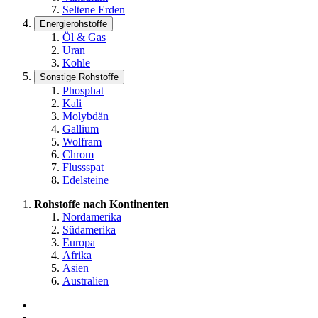
Seltene Erden
Energierohstoffe
Öl & Gas
Uran
Kohle
Sonstige Rohstoffe
Phosphat
Kali
Molybdän
Gallium
Wolfram
Chrom
Flussspat
Edelsteine
Rohstoffe nach Kontinenten
Nordamerika
Südamerika
Europa
Afrika
Asien
Australien