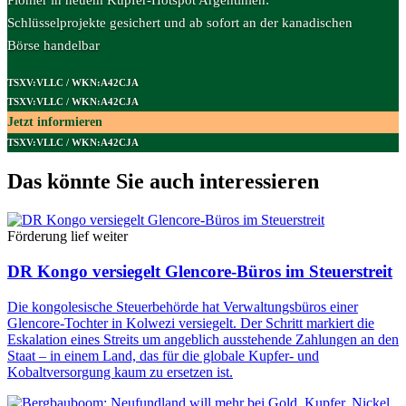
Schlüsselprojekte gesichert und ab sofort an der kanadischen
Börse handelbar
TSXV:VLLC / WKN:A42CJA
TSXV:VLLC / WKN:A42CJA
Jetzt informieren
TSXV:VLLC / WKN:A42CJA
Das könnte Sie auch interessieren
Förderung lief weiter
DR Kongo versiegelt Glencore-Büros im Steuerstreit
Die kongolesische Steuerbehörde hat Verwaltungsbüros einer
Glencore-Tochter in Kolwezi versiegelt. Der Schritt markiert die
Eskalation eines Streits um angeblich ausstehende Zahlungen an den
Staat – in einem Land, das für die globale Kupfer- und
Kobaltversorgung kaum zu ersetzen ist.