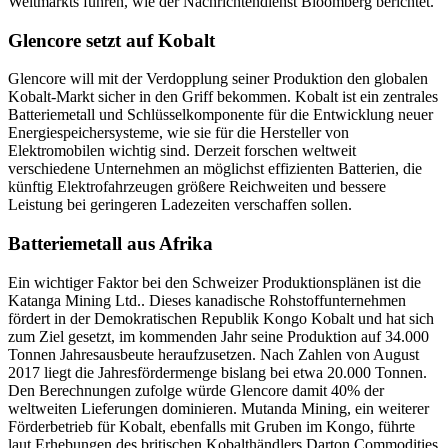
Weltmarkts führen, wie der Nachrichtendienst Bloomberg berichtet.
Glencore setzt auf Kobalt
Glencore will mit der Verdopplung seiner Produktion den globalen
Kobalt-Markt sicher in den Griff bekommen. Kobalt ist ein zentrales
Batteriemetall und Schlüsselkomponente für die Entwicklung neuer
Energiespeichersysteme, wie sie für die Hersteller von
Elektromobilen wichtig sind. Derzeit forschen weltweit
verschiedene Unternehmen an möglichst effizienten Batterien, die
künftig Elektrofahrzeugen größere Reichweiten und bessere
Leistung bei geringeren Ladezeiten verschaffen sollen.
Batteriemetall aus Afrika
Ein wichtiger Faktor bei den Schweizer Produktionsplänen ist die
Katanga Mining Ltd.. Dieses kanadische Rohstoffunternehmen
fördert in der Demokratischen Republik Kongo Kobalt und hat sich
zum Ziel gesetzt, im kommenden Jahr seine Produktion auf 34.000
Tonnen Jahresausbeute heraufzusetzen. Nach Zahlen von August
2017 liegt die Jahresfördermenge bislang bei etwa 20.000 Tonnen.
Den Berechnungen zufolge würde Glencore damit 40% der
weltweiten Lieferungen dominieren. Mutanda Mining, ein weiterer
Förderbetrieb für Kobalt, ebenfalls mit Gruben im Kongo, führte
laut Erhebungen des britischen Kobalthändlers Darton Commodities