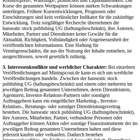
Rohstoffpreis-, Währungs-, politischen und Liquiditätsrisiken. Die
Kurse der genannten Wertpapiere können starken Schwankungen
unterliegen. Frühere Kursentwicklungen, Prognosen oder
Einschätzungen sind kein verlässlicher Indikator für die zukünftige
Entwicklung. Trotz sorgfältiger Recherche übernehmen die
hanseatic stock publishing UG (haftungsbeschränkt), ihre Autoren,
Mitarbeiter, Partner und Dienstleister keine Gewähr für die
Aktualität, Richtigkeit, Vollständigkeit oder Angemessenheit der
veröffentlichten Informationen. Eine Haftung für
Vermögensschäden, die aus der Nutzung der Inhalte entstehen, ist
ausgeschlossen, soweit gesetzlich zulässig.
3. Interessenkonflikte und werblicher Charakter:
Bei einzelnen
Veröffentlichungen auf Miningscout.de kann es sich um werbliche
Veröffentlichungen handeln. Zwischen der hanseatic stock
publishing UG (haftungsbeschränkt) und einem oder mehreren im
jeweiligen Beitrag genannten Unternehmen, deren Dienstleistern,
Agenturen, Investor-Relations-Partnern oder sonstigen
Auftraggebern kann ein entgeltlicher Marketing-, Investor-
Relations-, Beratungs- oder sonstiger Dienstleistungsvertrag
bestehen. Die hanseatic stock publishing UG (haftungsbeschränkt),
ihre Autoren, Mitarbeiter, Partner, verbundene Personen oder
Auftraggeber können Aktien oder sonstige Finanzinstrumente der im
jeweiligen Beitrag genannten Unternehmen halten und diese
jederzeit kaufen oder verkaufen. Dadurch bestehen