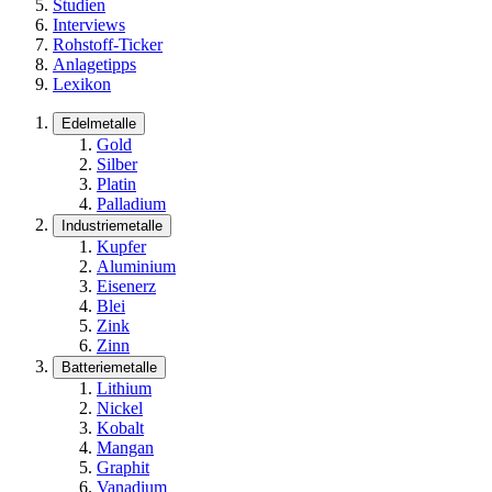
Studien
Interviews
Rohstoff-Ticker
Anlagetipps
Lexikon
Edelmetalle
Gold
Silber
Platin
Palladium
Industriemetalle
Kupfer
Aluminium
Eisenerz
Blei
Zink
Zinn
Batteriemetalle
Lithium
Nickel
Kobalt
Mangan
Graphit
Vanadium