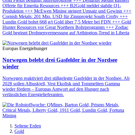
Gold Fields bestätigt Jahresprognose +++ Denarius Metals kassiert
Offerte für Emerita Resources +++ B2Gold meldet stabile Q1-
Produktion +++ McEwen Mining steigert Umsatz und Gewinn +++
Cornish Metals: 201 Mio. USD für Zinnprojekt South Crofty +++
Lundin Gold bohrt 668 g/t Gold über 7,5 Meter bei FDN +++ Gold
Hunter Resources vor Great Northern Bohrprogramm +++ Zodiac
Gold beginnt Drohnenvermessung auf Arthington-Trend in Liberia
Europas Energiehunger
Norwegen belebt drei Gasfelder in der Nordsee
wieder
Norwegen reaktiviert drei stillgelegte Gasfelder in der Nordsee. Ab
2028 sollen Albuskjell, Vest Ekofisk und Tommeliten Gamma
wieder fördern – Europas Antwort auf den Hunger nach
verlässlichen Energielieferanten.
Seltene Erden
Gold