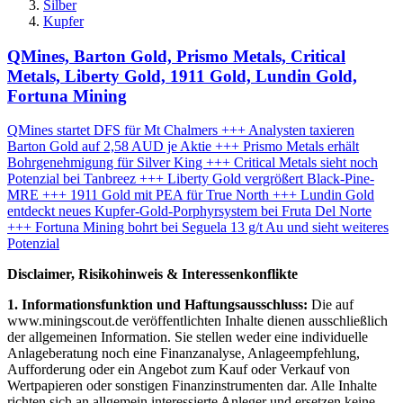
Silber
Kupfer
QMines, Barton Gold, Prismo Metals, Critical
Metals, Liberty Gold, 1911 Gold, Lundin Gold,
Fortuna Mining
QMines startet DFS für Mt Chalmers +++ Analysten taxieren
Barton Gold auf 2,58 AUD je Aktie +++ Prismo Metals erhält
Bohrgenehmigung für Silver King +++ Critical Metals sieht noch
Potenzial bei Tanbreez +++ Liberty Gold vergrößert Black-Pine-
MRE +++ 1911 Gold mit PEA für True North +++ Lundin Gold
entdeckt neues Kupfer-Gold-Porphyrsystem bei Fruta Del Norte
+++ Fortuna Mining bohrt bei Seguela 13 g/t Au und sieht weiteres
Potenzial
Disclaimer, Risikohinweis & Interessenkonflikte
1. Informationsfunktion und Haftungsausschluss:
Die auf
www.miningscout.de veröffentlichten Inhalte dienen ausschließlich
der allgemeinen Information. Sie stellen weder eine individuelle
Anlageberatung noch eine Finanzanalyse, Anlageempfehlung,
Aufforderung oder ein Angebot zum Kauf oder Verkauf von
Wertpapieren oder sonstigen Finanzinstrumenten dar. Alle Inhalte
richten sich an allgemein interessierte Anleger und ersetzen keine