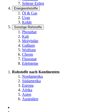
Seltene Erden
Energierohstoffe
Öl & Gas
Uran
Kohle
Sonstige Rohstoffe
Phosphat
Kali
Molybdän
Gallium
Wolfram
Chrom
Flussspat
Edelsteine
Rohstoffe nach Kontinenten
Nordamerika
Südamerika
Europa
Afrika
Asien
Australien