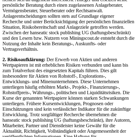
persönliche Beratung durch einen zugelassenen Anlageberater,
Vermögensberater, Steuerberater oder Rechtsanwalt.
Anlageentscheidungen sollten stets auf Grundlage eigener
Recherche und unter Berücksichtigung der persönlichen finanziellen
Situation, Risikobereitschaft und Anlageziele getroffen werden.
Zwischen der hanseatic stock publishing UG (haftungsbeschränkt)
und den Lesern bzw. Nutzern von Miningscout.de entsteht durch die
Nutzung der Inhalte kein Beratungs-, Auskunfts- oder
Vertragsverhältnis.
2. Risikoaufklärung:
Der Erwerb von Aktien und anderen
Wertpapieren ist mit erheblichen Risiken verbunden und kann bis
zum Totalverlust des eingesetzten Kapitals führen. Dies gilt
insbesondere für Aktien von Rohstoff-, Explorations-,
Entwicklungs- und Minenunternehmen. Diese Unternehmen
unterliegen häufig erhöhten Markt-, Projekt-, Finanzierungs-,
Rohstoffpreis-, Währungs-, politischen und Liquiditätsrisiken. Die
Kurse der genannten Wertpapiere können starken Schwankungen
unterliegen. Frühere Kursentwicklungen, Prognosen oder
Einschätzungen sind kein verlässlicher Indikator für die zukünftige
Entwicklung. Trotz sorgfältiger Recherche übernehmen die
hanseatic stock publishing UG (haftungsbeschränkt), ihre Autoren,
Mitarbeiter, Partner und Dienstleister keine Gewähr für die
Aktualität, Richtigkeit, Vollständigkeit oder Angemessenheit der
veröffentlichten Informationen. Eine Haftung für