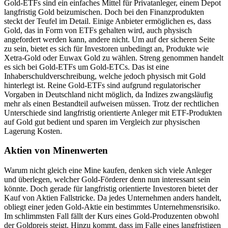
Gold-ETFs sind ein einfaches Mittel für Privatanleger, einem Depot
langfristig Gold beizumischen. Doch bei den Finanzprodukten
steckt der Teufel im Detail. Einige Anbieter ermöglichen es, dass
Gold, das in Form von ETFs gehalten wird, auch physisch
angefordert werden kann, andere nicht. Um auf der sicheren Seite
zu sein, bietet es sich für Investoren unbedingt an, Produkte wie
Xetra-Gold oder Euwax Gold zu wählen. Streng genommen handelt
es sich bei Gold-ETFs um Gold-ETCs. Das ist eine
Inhaberschuldverschreibung, welche jedoch physisch mit Gold
hinterlegt ist. Reine Gold-ETFs sind aufgrund regulatorischer
Vorgaben in Deutschland nicht möglich, da Indizes zwangsläufig
mehr als einen Bestandteil aufweisen müssen. Trotz der rechtlichen
Unterschiede sind langfristig orientierte Anleger mit ETF-Produkten
auf Gold gut bedient und sparen im Vergleich zur physischen
Lagerung Kosten.
Aktien von Minenwerten
Warum nicht gleich eine Mine kaufen, denken sich viele Anleger
und überlegen, welcher Gold-Förderer denn nun interessant sein
könnte. Doch gerade für langfristig orientierte Investoren bietet der
Kauf von Aktien Fallstricke. Da jedes Unternehmen anders handelt,
obliegt einer jeden Gold-Aktie ein bestimmtes Unternehmensrisiko.
Im schlimmsten Fall fällt der Kurs eines Gold-Produzenten obwohl
der Goldpreis steigt. Hinzu kommt, dass im Falle eines langfristigen