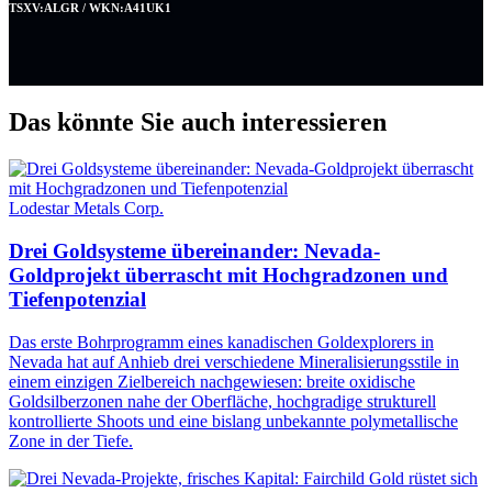
TSXV:ALGR / WKN:A41UK1
Das könnte Sie auch interessieren
Lodestar Metals Corp.
Drei Goldsysteme übereinander: Nevada-
Goldprojekt überrascht mit Hochgradzonen und
Tiefenpotenzial
Das erste Bohrprogramm eines kanadischen Goldexplorers in
Nevada hat auf Anhieb drei verschiedene Mineralisierungsstile in
einem einzigen Zielbereich nachgewiesen: breite oxidische
Goldsilberzonen nahe der Oberfläche, hochgradige strukturell
kontrollierte Shoots und eine bislang unbekannte polymetallische
Zone in der Tiefe.