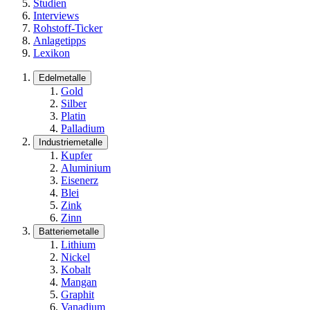
Studien
Interviews
Rohstoff-Ticker
Anlagetipps
Lexikon
Edelmetalle
Gold
Silber
Platin
Palladium
Industriemetalle
Kupfer
Aluminium
Eisenerz
Blei
Zink
Zinn
Batteriemetalle
Lithium
Nickel
Kobalt
Mangan
Graphit
Vanadium