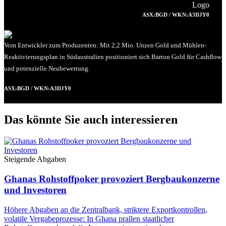
ASX:BGD / WKN:A3DJY0
Vom Entwickler zum Produzenten: Mit 2,2 Mio. Unzen Gold und Mühlen-
Reaktivierungsplan in Südaustralien positioniert sich Barton Gold für Cashflow
und potenzielle Neubewertung.
ASX:BGD / WKN:A3DJY0
Das könnte Sie auch interessieren
Steigende Abgaben
Ghanas Rohstoffpoker provoziert Bergbaukonzerne
und Investoren
Höhere Abgaben an die Zentralbank, striktere Exportkontrollen,
volatile Vergabeprozesse: In Ghana prallen staatlicher