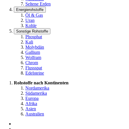
Seltene Erden
Energierohstoffe
Öl & Gas
Uran
Kohle
Sonstige Rohstoffe
Phosphat
Kali
Molybdän
Gallium
Wolfram
Chrom
Flussspat
Edelsteine
Rohstoffe nach Kontinenten
Nordamerika
Südamerika
Europa
Afrika
Asien
Australien