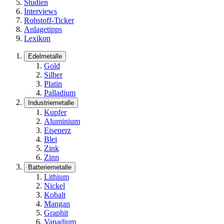
Studien
Interviews
Rohstoff-Ticker
Anlagetipps
Lexikon
Edelmetalle
Gold
Silber
Platin
Palladium
Industriemetalle
Kupfer
Aluminium
Eisenerz
Blei
Zink
Zinn
Batteriemetalle
Lithium
Nickel
Kobalt
Mangan
Graphit
Vanadium