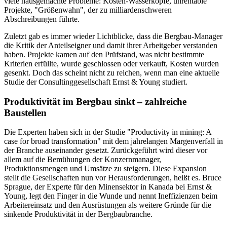
viele hausgemachte Probleme: Kosten-Wasserköpfe, unrentable
Projekte, "Größenwahn", der zu milliardenschweren
Abschreibungen führte.
Zuletzt gab es immer wieder Lichtblicke, dass die Bergbau-Manager
die Kritik der Anteilseigner und damit ihrer Arbeitgeber verstanden
haben. Projekte kamen auf den Prüfstand, was nicht bestimmte
Kriterien erfüllte, wurde geschlossen oder verkauft, Kosten wurden
gesenkt. Doch das scheint nicht zu reichen, wenn man eine aktuelle
Studie der Consultinggesellschaft Ernst & Young studiert.
Produktivität im Bergbau sinkt – zahlreiche
Baustellen
Die Experten haben sich in der Studie "Productivity in mining: A
case for broad transformation" mit dem jahrelangen Margenverfall in
der Branche auseinander gesetzt. Zurückgeführt wird dieser vor
allem auf die Bemühungen der Konzernmanager,
Produktionsmengen und Umsätze zu steigern. Diese Expansion
stellt die Gesellschaften nun vor Herausforderungen, heißt es. Bruce
Sprague, der Experte für den Minensektor in Kanada bei Ernst &
Young, legt den Finger in die Wunde und nennt Ineffizienzen beim
Arbeitereinsatz und den Ausrüstungen als weitere Gründe für die
sinkende Produktivität in der Bergbaubranche.