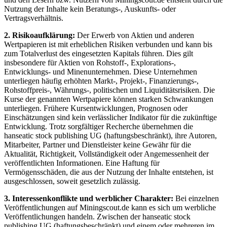
Nutzung der Inhalte kein Beratungs-, Auskunfts- oder
Vertragsverhältnis.
2. Risikoaufklärung:
Der Erwerb von Aktien und anderen
Wertpapieren ist mit erheblichen Risiken verbunden und kann bis
zum Totalverlust des eingesetzten Kapitals führen. Dies gilt
insbesondere für Aktien von Rohstoff-, Explorations-,
Entwicklungs- und Minenunternehmen. Diese Unternehmen
unterliegen häufig erhöhten Markt-, Projekt-, Finanzierungs-,
Rohstoffpreis-, Währungs-, politischen und Liquiditätsrisiken. Die
Kurse der genannten Wertpapiere können starken Schwankungen
unterliegen. Frühere Kursentwicklungen, Prognosen oder
Einschätzungen sind kein verlässlicher Indikator für die zukünftige
Entwicklung. Trotz sorgfältiger Recherche übernehmen die
hanseatic stock publishing UG (haftungsbeschränkt), ihre Autoren,
Mitarbeiter, Partner und Dienstleister keine Gewähr für die
Aktualität, Richtigkeit, Vollständigkeit oder Angemessenheit der
veröffentlichten Informationen. Eine Haftung für
Vermögensschäden, die aus der Nutzung der Inhalte entstehen, ist
ausgeschlossen, soweit gesetzlich zulässig.
3. Interessenkonflikte und werblicher Charakter:
Bei einzelnen
Veröffentlichungen auf Miningscout.de kann es sich um werbliche
Veröffentlichungen handeln. Zwischen der hanseatic stock
publishing UG (haftungsbeschränkt) und einem oder mehreren im