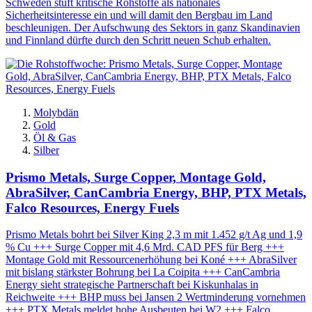
Schweden stuft kritische Rohstoffe als nationales
Sicherheitsinteresse ein und will damit den Bergbau im Land
beschleunigen. Der Aufschwung des Sektors in ganz Skandinavien
und Finnland dürfte durch den Schritt neuen Schub erhalten.
Molybdän
Gold
Öl & Gas
Silber
Prismo Metals, Surge Copper, Montage Gold,
AbraSilver, CanCambria Energy, BHP, PTX Metals,
Falco Resources, Energy Fuels
Prismo Metals bohrt bei Silver King 2,3 m mit 1.452 g/t Ag und 1,9
% Cu +++ Surge Copper mit 4,6 Mrd. CAD PFS für Berg +++
Montage Gold mit Ressourcenerhöhung bei Koné +++ AbraSilver
mit bislang stärkster Bohrung bei La Coipita +++ CanCambria
Energy sieht strategische Partnerschaft bei Kiskunhalas in
Reichweite +++ BHP muss bei Jansen 2 Wertminderung vornehmen
+++ PTX Metals meldet hohe Ausbeuten bei W2 +++ Falco