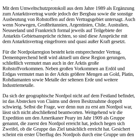
Mit dem Umweltschutzprotokoll aus dem Jahre 1989 als Ergänzung
zum Antarktisvertrag wurde jedoch der Bergbau sowie die sonstige
Ausbeutung von Rohstoffen auf dem Vertragsgebiet untersagt. Auch
wenn Norwegen, Großbritannien, Argentinien, Chile, Australien,
Neuseeland und Frankreich formal jeweils auf Teilgebiete der
Antarktis Gebietsansprüche richten, so sind diese Ansprüche mit
dem Antarktisvertrag eingefroren und quasi außer Kraft gesetzt.
Für die Nordpolarregion besteht kein entsprechender Vertrag.
Dementsprechend heiß wird aktuell um diese Region gerungen,
schließlich vermutet man auch in der Arktis große
Rohstoffvorkommen. Neben großen Vorkommen an Erdöl und
Erdgas vermutet man in der Arktis größere Mengen an Gold, Platin,
Rohdiamanten sowie Metalle der seltenen Erde und weitere
Industriemetalle.
Da sich der geographische Nordpol nicht auf dem Festland befindet,
ist das Abstecken von Claims und deren Besitznahme doppelt
schwierig. Selbst die Frage, wer denn nun zu erst am Nordpol war,
lässt sich nicht abschließend beantworten. Weitgehend wir die
Expedition um den Amerikaner Peary im Jahr 1909 als Gruppe
genannt, die zuerst den Nordpol erreicht hat, jedoch hegen sich
Zweifel, ob die Gruppe das Ziel tatsächlich erreicht hat. Gesichert
scheint ein erster Überflug des Nordpols durch eine Gruppe um den