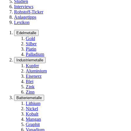
Studien
Interviews
Rohstoff-Ticker
Anlagetipps
Lexikon
Edelmetalle
Gold
Silber
Platin
Palladium
Industriemetalle
Kupfer
Aluminium
Eisenerz
Blei
Zink
Zinn
Batteriemetalle
Lithium
Nickel
Kobalt
Mangan
Graphit
Vanadium