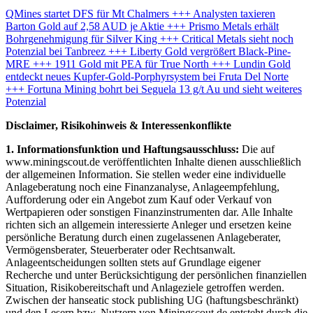
QMines startet DFS für Mt Chalmers +++ Analysten taxieren
Barton Gold auf 2,58 AUD je Aktie +++ Prismo Metals erhält
Bohrgenehmigung für Silver King +++ Critical Metals sieht noch
Potenzial bei Tanbreez +++ Liberty Gold vergrößert Black-Pine-
MRE +++ 1911 Gold mit PEA für True North +++ Lundin Gold
entdeckt neues Kupfer-Gold-Porphyrsystem bei Fruta Del Norte
+++ Fortuna Mining bohrt bei Seguela 13 g/t Au und sieht weiteres
Potenzial
Disclaimer, Risikohinweis & Interessenkonflikte
1. Informationsfunktion und Haftungsausschluss:
Die auf
www.miningscout.de veröffentlichten Inhalte dienen ausschließlich
der allgemeinen Information. Sie stellen weder eine individuelle
Anlageberatung noch eine Finanzanalyse, Anlageempfehlung,
Aufforderung oder ein Angebot zum Kauf oder Verkauf von
Wertpapieren oder sonstigen Finanzinstrumenten dar. Alle Inhalte
richten sich an allgemein interessierte Anleger und ersetzen keine
persönliche Beratung durch einen zugelassenen Anlageberater,
Vermögensberater, Steuerberater oder Rechtsanwalt.
Anlageentscheidungen sollten stets auf Grundlage eigener
Recherche und unter Berücksichtigung der persönlichen finanziellen
Situation, Risikobereitschaft und Anlageziele getroffen werden.
Zwischen der hanseatic stock publishing UG (haftungsbeschränkt)
und den Lesern bzw. Nutzern von Miningscout.de entsteht durch die