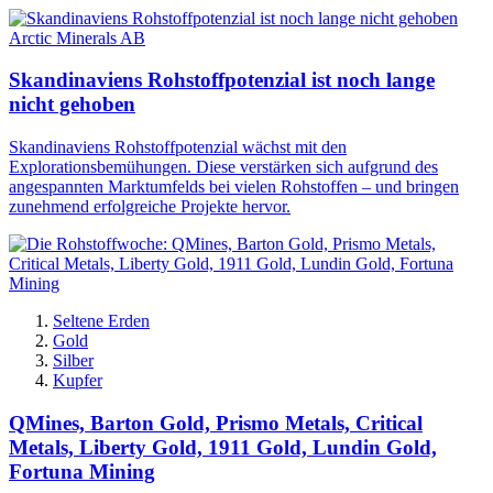
Arctic Minerals AB
Skandinaviens Rohstoffpotenzial ist noch lange
nicht gehoben
Skandinaviens Rohstoffpotenzial wächst mit den
Explorationsbemühungen. Diese verstärken sich aufgrund des
angespannten Marktumfelds bei vielen Rohstoffen – und bringen
zunehmend erfolgreiche Projekte hervor.
Seltene Erden
Gold
Silber
Kupfer
QMines, Barton Gold, Prismo Metals, Critical
Metals, Liberty Gold, 1911 Gold, Lundin Gold,
Fortuna Mining