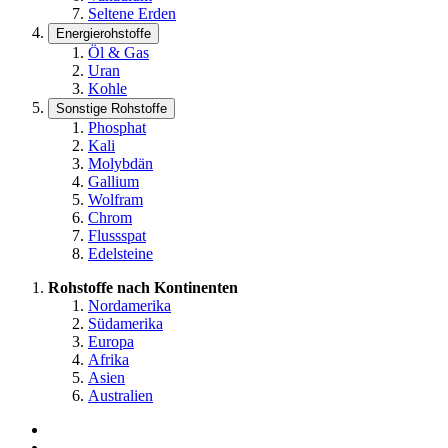
Seltene Erden
Energierohstoffe
Öl & Gas
Uran
Kohle
Sonstige Rohstoffe
Phosphat
Kali
Molybdän
Gallium
Wolfram
Chrom
Flussspat
Edelsteine
Rohstoffe nach Kontinenten
Nordamerika
Südamerika
Europa
Afrika
Asien
Australien