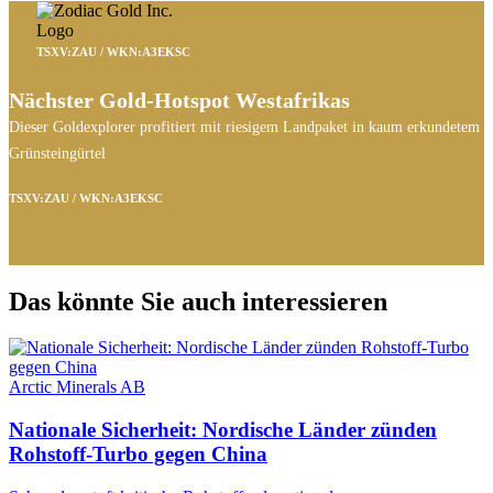
TSXV:ZAU / WKN:A3EKSC
Nächster Gold-Hotspot Westafrikas
Dieser Goldexplorer profitiert mit riesigem Landpaket in kaum erkundetem
Grünsteingürtel
TSXV:ZAU / WKN:A3EKSC
Das könnte Sie auch interessieren
Arctic Minerals AB
Nationale Sicherheit: Nordische Länder zünden
Rohstoff-Turbo gegen China