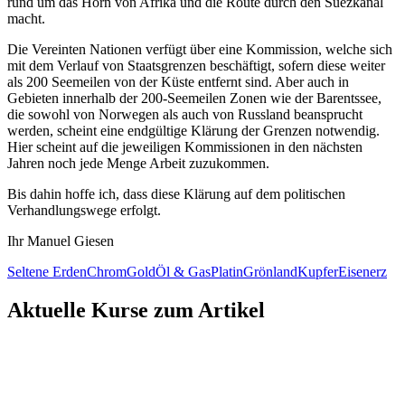
rund um das Horn von Afrika und die Route durch den Suezkanal
macht.
Die Vereinten Nationen verfügt über eine Kommission, welche sich
mit dem Verlauf von Staatsgrenzen beschäftigt, sofern diese weiter
als 200 Seemeilen von der Küste entfernt sind. Aber auch in
Gebieten innerhalb der 200-Seemeilen Zonen wie der Barentssee,
die sowohl von Norwegen als auch von Russland beansprucht
werden, scheint eine endgültige Klärung der Grenzen notwendig.
Hier scheint auf die jeweiligen Kommissionen in den nächsten
Jahren noch jede Menge Arbeit zuzukommen.
Bis dahin hoffe ich, dass diese Klärung auf dem politischen
Verhandlungswege erfolgt.
Ihr Manuel Giesen
Seltene Erden
Chrom
Gold
Öl & Gas
Platin
Grönland
Kupfer
Eisenerz
Aktuelle Kurse zum Artikel