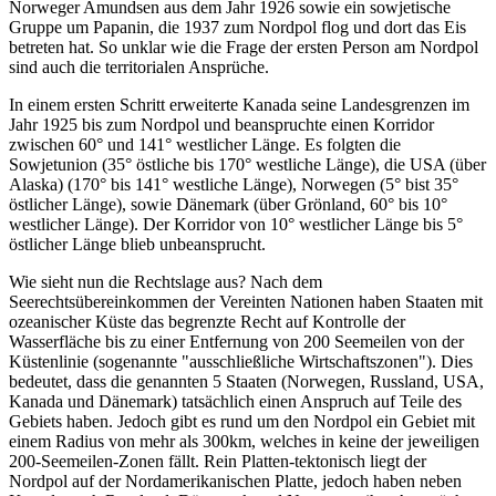
Norweger Amundsen aus dem Jahr 1926 sowie ein sowjetische
Gruppe um Papanin, die 1937 zum Nordpol flog und dort das Eis
betreten hat. So unklar wie die Frage der ersten Person am Nordpol
sind auch die territorialen Ansprüche.
In einem ersten Schritt erweiterte Kanada seine Landesgrenzen im
Jahr 1925 bis zum Nordpol und beanspruchte einen Korridor
zwischen 60° und 141° westlicher Länge. Es folgten die
Sowjetunion (35° östliche bis 170° westliche Länge), die USA (über
Alaska) (170° bis 141° westliche Länge), Norwegen (5° bist 35°
östlicher Länge), sowie Dänemark (über Grönland, 60° bis 10°
westlicher Länge). Der Korridor von 10° westlicher Länge bis 5°
östlicher Länge blieb unbeansprucht.
Wie sieht nun die Rechtslage aus? Nach dem
Seerechtsübereinkommen der Vereinten Nationen haben Staaten mit
ozeanischer Küste das begrenzte Recht auf Kontrolle der
Wasserfläche bis zu einer Entfernung von 200 Seemeilen von der
Küstenlinie (sogenannte "ausschließliche Wirtschaftszonen"). Dies
bedeutet, dass die genannten 5 Staaten (Norwegen, Russland, USA,
Kanada und Dänemark) tatsächlich einen Anspruch auf Teile des
Gebiets haben. Jedoch gibt es rund um den Nordpol ein Gebiet mit
einem Radius von mehr als 300km, welches in keine der jeweiligen
200-Seemeilen-Zonen fällt. Rein Platten-tektonisch liegt der
Nordpol auf der Nordamerikanischen Platte, jedoch haben neben