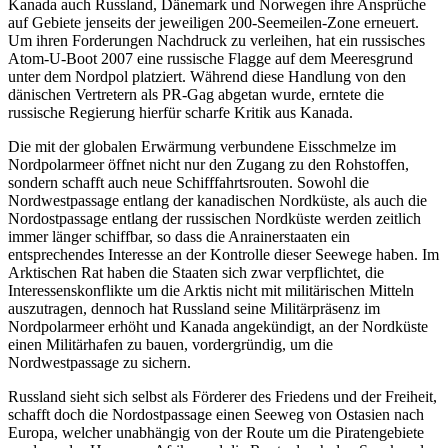
Kanada auch Russland, Dänemark und Norwegen ihre Ansprüche
auf Gebiete jenseits der jeweiligen 200-Seemeilen-Zone erneuert.
Um ihren Forderungen Nachdruck zu verleihen, hat ein russisches
Atom-U-Boot 2007 eine russische Flagge auf dem Meeresgrund
unter dem Nordpol platziert. Während diese Handlung von den
dänischen Vertretern als PR-Gag abgetan wurde, erntete die
russische Regierung hierfür scharfe Kritik aus Kanada.
Die mit der globalen Erwärmung verbundene Eisschmelze im
Nordpolarmeer öffnet nicht nur den Zugang zu den Rohstoffen,
sondern schafft auch neue Schifffahrtsrouten. Sowohl die
Nordwestpassage entlang der kanadischen Nordküste, als auch die
Nordostpassage entlang der russischen Nordküste werden zeitlich
immer länger schiffbar, so dass die Anrainerstaaten ein
entsprechendes Interesse an der Kontrolle dieser Seewege haben. Im
Arktischen Rat haben die Staaten sich zwar verpflichtet, die
Interessenskonflikte um die Arktis nicht mit militärischen Mitteln
auszutragen, dennoch hat Russland seine Militärpräsenz im
Nordpolarmeer erhöht und Kanada angekündigt, an der Nordküste
einen Militärhafen zu bauen, vordergründig, um die
Nordwestpassage zu sichern.
Russland sieht sich selbst als Förderer des Friedens und der Freiheit,
schafft doch die Nordostpassage einen Seeweg von Ostasien nach
Europa, welcher unabhängig von der Route um die Piratengebiete