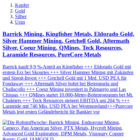
Kupfer
Gold
Silber
Uran
Barrick Mining, Kingfisher Metals, Eldorado Gold,
Silver Hammer Mining, Getchell Gold, Aftermath
Silver, Coeur Mining, QMines, Teck Resources,
Laramide Resources, PureCore Metals
Barrick kauft 9,9 %-Anteil an Kingfisher +++ Eldorado Gold mit
erstem Erz bei Skouries +++ Silver Hammer Mining mit Zukäufen
und Sprott-Invest +++ Getchell Gold mit 1 Mrd. USD PEA für
Fondaway +++ Aftermath Silver bohrt bei Berenguela und
Challacollo +++ Coeur Mining investiert in Palmarejo und Las
Chispas +++ QMines startet 10.000-Meter-Bohrprogramm bei Mt.
Chalmers +++ Teck Resources steigert EBITDA um 204 % +++
Laramide mit 740 Mio. USD PEA bei Westmoreland+++Purecore
Metals legt ersten Geländebericht für Bankier vor