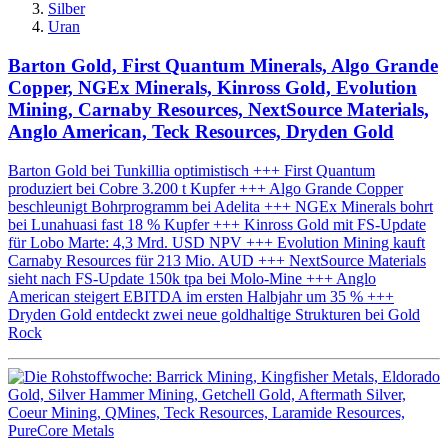
Silber
Uran
Barton Gold, First Quantum Minerals, Algo Grande
Copper, NGEx Minerals, Kinross Gold, Evolution
Mining, Carnaby Resources, NextSource Materials,
Anglo American, Teck Resources, Dryden Gold
Barton Gold bei Tunkillia optimistisch +++ First Quantum
produziert bei Cobre 3.200 t Kupfer +++ Algo Grande Copper
beschleunigt Bohrprogramm bei Adelita +++ NGEx Minerals bohrt
bei Lunahuasi fast 18 % Kupfer +++ Kinross Gold mit FS-Update
für Lobo Marte: 4,3 Mrd. USD NPV +++ Evolution Mining kauft
Carnaby Resources für 213 Mio. AUD +++ NextSource Materials
sieht nach FS-Update 150k tpa bei Molo-Mine +++ Anglo
American steigert EBITDA im ersten Halbjahr um 35 % +++
Dryden Gold entdeckt zwei neue goldhaltige Strukturen bei Gold
Rock