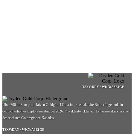
TSXV:DRY / WKN:A3E1GE
Über 700 km² im produktiven Goldgürtel Ontarios, spektakuläre Bohrerfolge und ein
deutlich erhöhtes Explorationsbudget 2026: Projektentwickler auf Expansionskurs in einer
der reichsten Goldregionen Kanadas.
TSXV:DRY / WKN:A3E1GE