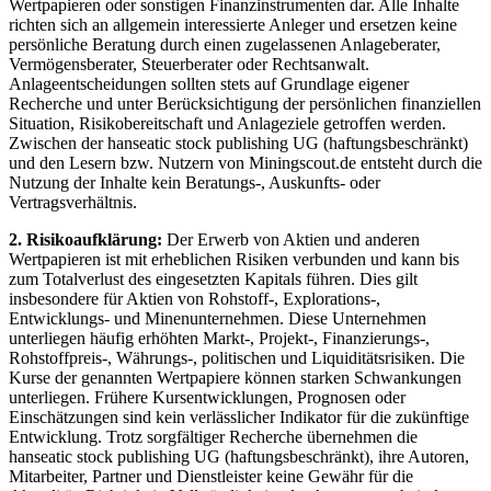
Wertpapieren oder sonstigen Finanzinstrumenten dar. Alle Inhalte
richten sich an allgemein interessierte Anleger und ersetzen keine
persönliche Beratung durch einen zugelassenen Anlageberater,
Vermögensberater, Steuerberater oder Rechtsanwalt.
Anlageentscheidungen sollten stets auf Grundlage eigener
Recherche und unter Berücksichtigung der persönlichen finanziellen
Situation, Risikobereitschaft und Anlageziele getroffen werden.
Zwischen der hanseatic stock publishing UG (haftungsbeschränkt)
und den Lesern bzw. Nutzern von Miningscout.de entsteht durch die
Nutzung der Inhalte kein Beratungs-, Auskunfts- oder
Vertragsverhältnis.
2. Risikoaufklärung:
Der Erwerb von Aktien und anderen
Wertpapieren ist mit erheblichen Risiken verbunden und kann bis
zum Totalverlust des eingesetzten Kapitals führen. Dies gilt
insbesondere für Aktien von Rohstoff-, Explorations-,
Entwicklungs- und Minenunternehmen. Diese Unternehmen
unterliegen häufig erhöhten Markt-, Projekt-, Finanzierungs-,
Rohstoffpreis-, Währungs-, politischen und Liquiditätsrisiken. Die
Kurse der genannten Wertpapiere können starken Schwankungen
unterliegen. Frühere Kursentwicklungen, Prognosen oder
Einschätzungen sind kein verlässlicher Indikator für die zukünftige
Entwicklung. Trotz sorgfältiger Recherche übernehmen die
hanseatic stock publishing UG (haftungsbeschränkt), ihre Autoren,
Mitarbeiter, Partner und Dienstleister keine Gewähr für die