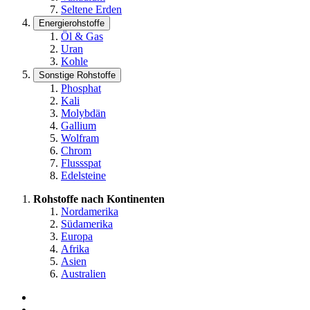
Seltene Erden
Energierohstoffe
Öl & Gas
Uran
Kohle
Sonstige Rohstoffe
Phosphat
Kali
Molybdän
Gallium
Wolfram
Chrom
Flussspat
Edelsteine
Rohstoffe nach Kontinenten
Nordamerika
Südamerika
Europa
Afrika
Asien
Australien