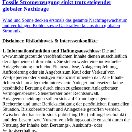
Fossile Stromerzeugung sinkt trotz steigender
globaler Nachfrage
Wind und Sonne decken erstmals das gesamte Nachfragewachstum
und verdrängen Kohle- sowie Gaskraftwerke aus dem globalen
Strommix.
Disclaimer, Risikohinweis & Interessenkonflikte
1. Informationsfunktion und Haftungsausschluss:
Die auf
www.miningscout.de veröffentlichten Inhalte dienen ausschließlich
der allgemeinen Information. Sie stellen weder eine individuelle
Anlageberatung noch eine Finanzanalyse, Anlageempfehlung,
Aufforderung oder ein Angebot zum Kauf oder Verkauf von
Wertpapieren oder sonstigen Finanzinstrumenten dar. Alle Inhalte
richten sich an allgemein interessierte Anleger und ersetzen keine
persönliche Beratung durch einen zugelassenen Anlageberater,
Vermögensberater, Steuerberater oder Rechtsanwalt.
Anlageentscheidungen sollten stets auf Grundlage eigener
Recherche und unter Berücksichtigung der persönlichen finanziellen
Situation, Risikobereitschaft und Anlageziele getroffen werden.
Zwischen der hanseatic stock publishing UG (haftungsbeschränkt)
und den Lesern bzw. Nutzern von Miningscout.de entsteht durch die
Nutzung der Inhalte kein Beratungs-, Auskunfts- oder
Vertragsverhältnis.