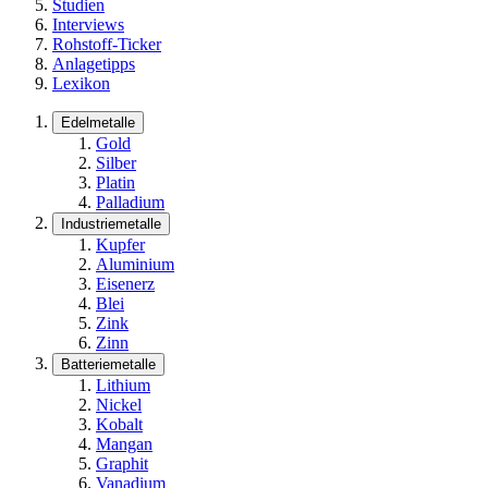
Studien
Interviews
Rohstoff-Ticker
Anlagetipps
Lexikon
Edelmetalle
Gold
Silber
Platin
Palladium
Industriemetalle
Kupfer
Aluminium
Eisenerz
Blei
Zink
Zinn
Batteriemetalle
Lithium
Nickel
Kobalt
Mangan
Graphit
Vanadium