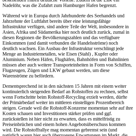
Nadelöhr, was die Zufahrt zum Hamburger Hafen begrenzt.
Während wir in Europa durch Jahrhunderte des Seehandels und
Jahrzehnte der Luftfahrt bereits über eine leistungsfähige
Infrastruktur verfügen, sind andere Teile der Welt, insbesondere in
Asien, Afrika und Südamerika hier noch deutlich zurück, zumal in
diesen Regionen die Bevölkerungszahlen und das verfügbare
Einkommen (und damit verbunden die Handelsströme) noch
deutlich wachsen. Ein Ausbau der Infrastruktur verschlingt jede
Menge an Industriemetallen, wie Eisen (Stahl) , Kupfer oder
Aluminium. Neben Häfen, Flughäfen, Bahnhöfen und Bahnlinien
müssen aber auch weitere Transporteinheiten in Form von Schiffen,
Flugzeugen, Zügen und LKW gebaut werden, um diese
Warenströme zu befördern.
Dementsprechend ist in den nächsten 15 Jahren mit einem weiter
kontinuierlich steigenden Bedarf an Rohstoffen zu rechnen, selbst
wenn Fortschritte beim Rohstoff-Recycling erzielt werden, dürfte
der Primärbedarf weiter im mittleren einstelligen Prozentbereich
steigen. Gerade weil die Rohstoff-Konzerne momentan sehr auf ihre
Kosten schauen und Investitionen stärker prüfen und ggf.
zurückstellen ist hier nicht zu erwarten, dass es mittelfristig zu
Preiseinbrüchen und einem hohen Angebotsüberschuss kommen
wird. Die Rohstoffrallye mag momentan gebremst sein (und
natürlich waren hier auch überzogene Erwartungen im Markt, die