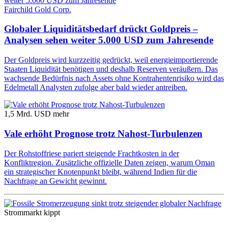
Fairchild Gold Corp.
Globaler Liquiditätsbedarf drückt Goldpreis –
Analysen sehen weiter 5.000 USD zum Jahresende
Der Goldpreis wird kurzzeitig gedrückt, weil energieimportierende
Staaten Liquidität benötigen und deshalb Reserven veräußern. Das
wachsende Bedürfnis nach Assets ohne Kontrahentenrisiko wird das
Edelmetall Analysten zufolge aber bald wieder antreiben.
1,5 Mrd. USD mehr
Vale erhöht Prognose trotz Nahost-Turbulenzen
Der Rohstoffriese pariert steigende Frachtkosten in der
Konfliktregion. Zusätzliche offizielle Daten zeigen, warum Oman
ein strategischer Knotenpunkt bleibt, während Indien für die
Nachfrage an Gewicht gewinnt.
Strommarkt kippt