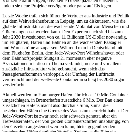
Konzerne dafür sorgen, dass keine Überkapazitäten entstehen,
indem sie neue Projekte verzögern oder ganz auf Eis legen.
Letzte Woche trafen sich führende Vertreter aus Industrie und Politik
auf dem Weltverkehrsforum in Leipzig, um zu diskutieren, wie die
globale Infrastruktur an die wachsende Mobilität von Menschen und
Gütern angepasst werden kann. Den Experten nach sind bis zum
Jahr 2030 Investitionen von ca. 11 Billionen US-Dollar notwendig,
um Flughäfen, Häfen und Bahnen an die wachsenden Passagier-
und Warenströme anzupassen. Während man in Deutschland mit
dem Flughafen Berlin, dem Jade-Weser-Port Wilhelmshaven oder
dem Bahnhofsprojekt Stuttgart 21 momentan eher negative
Assoziationen mit diesem Thema verbindet, neue und vor allem
zusätzliche Infrastruktur wird gebraucht, wenn sich das
Passagieraufkommen verdoppelt, der Umfang der Luftfracht
verdreifacht und der weltweite Containerumschlag bis 2030 sogar
vervierfacht.
Aktuell werden im Hamburger Hafen jährlich ca. 10 Mio Container
umgeschlagen, in Bremerhafen zusätzliche 6 Mio. Der Bau eines
zusätzlichen Hafens macht also durchaus Sinn, zumal die
bestehenden Häfen eine Grenze des Wachstums erreicht haben. Der
Jade-Weser-Port ist zwar noch sehr schwach genutzt, aber ein
Tiefwasserhafen, der von großen Containerschiffen unabhängig von
den Gezeiten angesteuert werden kann, bietet gegenüber den
bestehenden Häfen deutliche Vorteile. Zudem ist die Elbe ein