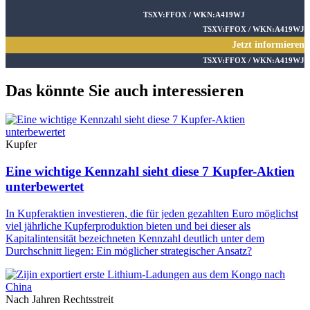
TSXV:FFOX / WKN:A419WJ
TSXV:FFOX / WKN:A419WJ
Jetzt informieren
TSXV:FFOX / WKN:A419WJ
Das könnte Sie auch interessieren
Kupfer
Eine wichtige Kennzahl sieht diese 7 Kupfer-Aktien
unterbewertet
In Kupferaktien investieren, die für jeden gezahlten Euro möglichst
viel jährliche Kupferproduktion bieten und bei dieser als
Kapitalintensität bezeichneten Kennzahl deutlich unter dem
Durchschnitt liegen: Ein möglicher strategischer Ansatz?
Nach Jahren Rechtsstreit