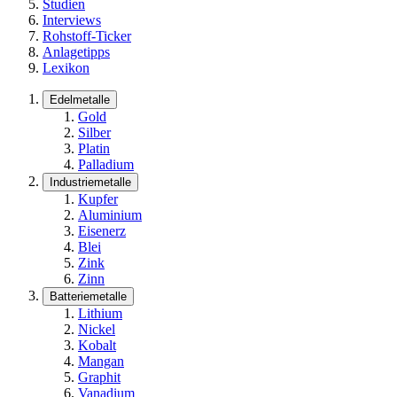
Studien
Interviews
Rohstoff-Ticker
Anlagetipps
Lexikon
Edelmetalle
Gold
Silber
Platin
Palladium
Industriemetalle
Kupfer
Aluminium
Eisenerz
Blei
Zink
Zinn
Batteriemetalle
Lithium
Nickel
Kobalt
Mangan
Graphit
Vanadium