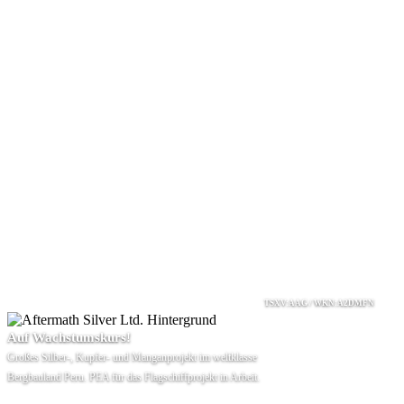
TSXV:AAG / WKN:A2DMFN
Auf Wachstumskurs!
Großes Silber-, Kupfer- und Manganprojekt im weltklasse
Bergbauland Peru. PEA für das Flagschiffprojekt in Arbeit.