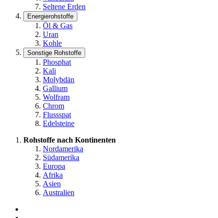
Seltene Erden
Energierohstoffe
Öl & Gas
Uran
Kohle
Sonstige Rohstoffe
Phosphat
Kali
Molybdän
Gallium
Wolfram
Chrom
Flussspat
Edelsteine
Rohstoffe nach Kontinenten
Nordamerika
Südamerika
Europa
Afrika
Asien
Australien