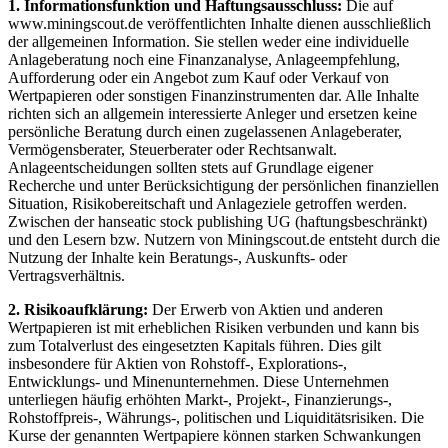
1. Informationsfunktion und Haftungsausschluss:
Die auf
www.miningscout.de veröffentlichten Inhalte dienen ausschließlich
der allgemeinen Information. Sie stellen weder eine individuelle
Anlageberatung noch eine Finanzanalyse, Anlageempfehlung,
Aufforderung oder ein Angebot zum Kauf oder Verkauf von
Wertpapieren oder sonstigen Finanzinstrumenten dar. Alle Inhalte
richten sich an allgemein interessierte Anleger und ersetzen keine
persönliche Beratung durch einen zugelassenen Anlageberater,
Vermögensberater, Steuerberater oder Rechtsanwalt.
Anlageentscheidungen sollten stets auf Grundlage eigener
Recherche und unter Berücksichtigung der persönlichen finanziellen
Situation, Risikobereitschaft und Anlageziele getroffen werden.
Zwischen der hanseatic stock publishing UG (haftungsbeschränkt)
und den Lesern bzw. Nutzern von Miningscout.de entsteht durch die
Nutzung der Inhalte kein Beratungs-, Auskunfts- oder
Vertragsverhältnis.
2. Risikoaufklärung:
Der Erwerb von Aktien und anderen
Wertpapieren ist mit erheblichen Risiken verbunden und kann bis
zum Totalverlust des eingesetzten Kapitals führen. Dies gilt
insbesondere für Aktien von Rohstoff-, Explorations-,
Entwicklungs- und Minenunternehmen. Diese Unternehmen
unterliegen häufig erhöhten Markt-, Projekt-, Finanzierungs-,
Rohstoffpreis-, Währungs-, politischen und Liquiditätsrisiken. Die
Kurse der genannten Wertpapiere können starken Schwankungen