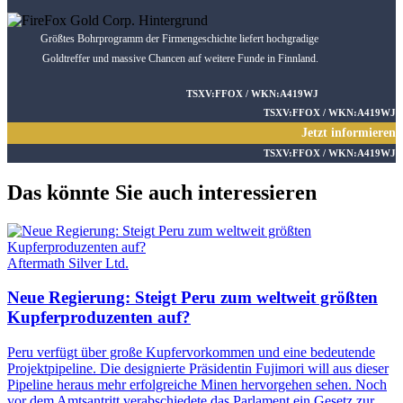
Größtes Bohrprogramm der Firmengeschichte liefert hochgradige
Goldtreffer und massive Chancen auf weitere Funde in Finnland.
TSXV:FFOX / WKN:A419WJ
TSXV:FFOX / WKN:A419WJ
Jetzt informieren
TSXV:FFOX / WKN:A419WJ
Das könnte Sie auch interessieren
Aftermath Silver Ltd.
Neue Regierung: Steigt Peru zum weltweit größten
Kupferproduzenten auf?
Peru verfügt über große Kupfervorkommen und eine bedeutende
Projektpipeline. Die designierte Präsidentin Fujimori will aus dieser
Pipeline heraus mehr erfolgreiche Minen hervorgehen sehen. Noch
vor dem Amtsantritt verabschiedete das Parlament ein Gesetz zur