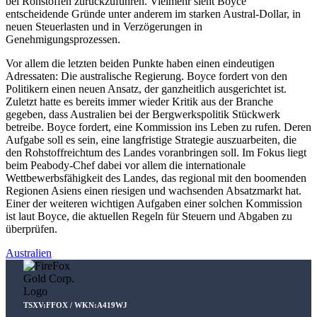
bei Rohstoffen zurückzuführen. Vielmehr sieht Boyce
entscheidende Gründe unter anderem im starken Austral-Dollar, in
neuen Steuerlasten und in Verzögerungen in
Genehmigungsprozessen.
Vor allem die letzten beiden Punkte haben einen eindeutigen
Adressaten: Die australische Regierung. Boyce fordert von den
Politikern einen neuen Ansatz, der ganzheitlich ausgerichtet ist.
Zuletzt hatte es bereits immer wieder Kritik aus der Branche
gegeben, dass Australien bei der Bergwerkspolitik Stückwerk
betreibe. Boyce fordert, eine Kommission ins Leben zu rufen. Deren
Aufgabe soll es sein, eine langfristige Strategie auszuarbeiten, die
den Rohstoffreichtum des Landes voranbringen soll. Im Fokus liegt
beim Peabody-Chef dabei vor allem die internationale
Wettbewerbsfähigkeit des Landes, das regional mit den boomenden
Regionen Asiens einen riesigen und wachsenden Absatzmarkt hat.
Einer der weiteren wichtigen Aufgaben einer solchen Kommission
ist laut Boyce, die aktuellen Regeln für Steuern und Abgaben zu
überprüfen.
Australien
TSXV:FFOX / WKN:A419WJ