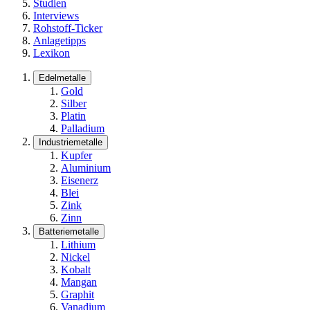
Studien
Interviews
Rohstoff-Ticker
Anlagetipps
Lexikon
Edelmetalle
Gold
Silber
Platin
Palladium
Industriemetalle
Kupfer
Aluminium
Eisenerz
Blei
Zink
Zinn
Batteriemetalle
Lithium
Nickel
Kobalt
Mangan
Graphit
Vanadium