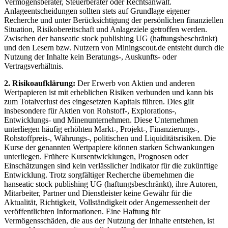
Vermögensberater, Steuerberater oder Rechtsanwalt.
Anlageentscheidungen sollten stets auf Grundlage eigener
Recherche und unter Berücksichtigung der persönlichen finanziellen
Situation, Risikobereitschaft und Anlageziele getroffen werden.
Zwischen der hanseatic stock publishing UG (haftungsbeschränkt)
und den Lesern bzw. Nutzern von Miningscout.de entsteht durch die
Nutzung der Inhalte kein Beratungs-, Auskunfts- oder
Vertragsverhältnis.
2. Risikoaufklärung:
Der Erwerb von Aktien und anderen
Wertpapieren ist mit erheblichen Risiken verbunden und kann bis
zum Totalverlust des eingesetzten Kapitals führen. Dies gilt
insbesondere für Aktien von Rohstoff-, Explorations-,
Entwicklungs- und Minenunternehmen. Diese Unternehmen
unterliegen häufig erhöhten Markt-, Projekt-, Finanzierungs-,
Rohstoffpreis-, Währungs-, politischen und Liquiditätsrisiken. Die
Kurse der genannten Wertpapiere können starken Schwankungen
unterliegen. Frühere Kursentwicklungen, Prognosen oder
Einschätzungen sind kein verlässlicher Indikator für die zukünftige
Entwicklung. Trotz sorgfältiger Recherche übernehmen die
hanseatic stock publishing UG (haftungsbeschränkt), ihre Autoren,
Mitarbeiter, Partner und Dienstleister keine Gewähr für die
Aktualität, Richtigkeit, Vollständigkeit oder Angemessenheit der
veröffentlichten Informationen. Eine Haftung für
Vermögensschäden, die aus der Nutzung der Inhalte entstehen, ist