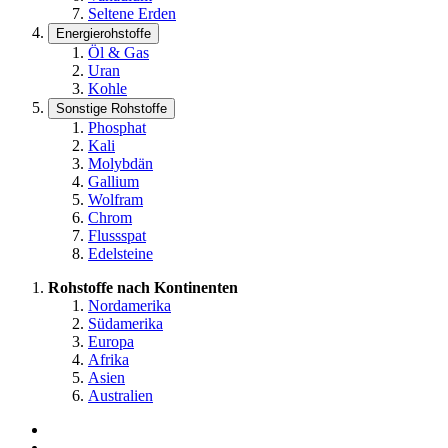
Seltene Erden
Energierohstoffe
Öl & Gas
Uran
Kohle
Sonstige Rohstoffe
Phosphat
Kali
Molybdän
Gallium
Wolfram
Chrom
Flussspat
Edelsteine
Rohstoffe nach Kontinenten
Nordamerika
Südamerika
Europa
Afrika
Asien
Australien