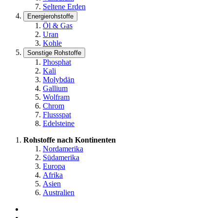
Seltene Erden
Energierohstoffe
Öl & Gas
Uran
Kohle
Sonstige Rohstoffe
Phosphat
Kali
Molybdän
Gallium
Wolfram
Chrom
Flussspat
Edelsteine
Rohstoffe nach Kontinenten
Nordamerika
Südamerika
Europa
Afrika
Asien
Australien