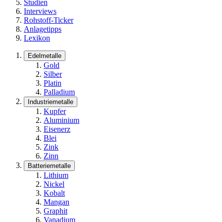
Studien
Interviews
Rohstoff-Ticker
Anlagetipps
Lexikon
Edelmetalle
Gold
Silber
Platin
Palladium
Industriemetalle
Kupfer
Aluminium
Eisenerz
Blei
Zink
Zinn
Batteriemetalle
Lithium
Nickel
Kobalt
Mangan
Graphit
Vanadium