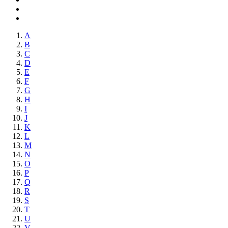
A
B
C
D
E
F
G
H
I
J
K
L
M
N
O
P
Q
R
S
T
U
V